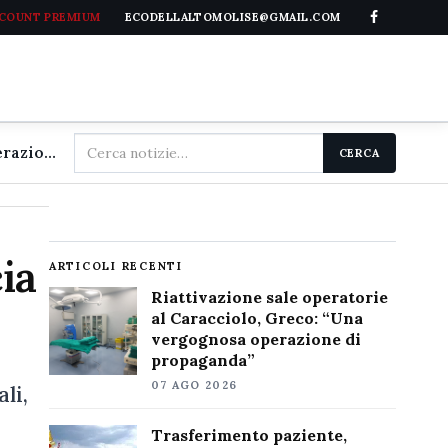
CCOUNT PREMIUM
ECODELLALTOMOLISE@GMAIL.COM
Cerca
Riattivazione sale operatorie al Caracciolo, Greco: "Una vergognosa operazione di propaganda"
CERCA
nel
sito
ia
ARTICOLI RECENTI
Riattivazione sale operatorie
al Caracciolo, Greco: “Una
vergognosa operazione di
propaganda”
07 AGO 2026
li,
Trasferimento paziente,