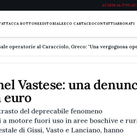
ACCEDI AL TUO A
L'ATTACCA BOTTONE
EDITORIALE
ECO CARTACEO
CONTATTI
ABBONATI
nel Vastese: una denunc
a euro
ntrasto del deprecabile fenomeno
i a motore fuori uso in aree boschive e rura
estale di Gissi, Vasto e Lanciano, hanno