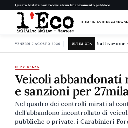
Questa testata non riceve alcun finanziamento pubblico
HOME
IN EVIDENZA
NEWS
VENERDÌ 7 AGOSTO 2026
ULTIM'ORA
IN EVIDENZA
Veicoli abbandonati 
e sanzioni per 27mil
Nel quadro dei controlli mirati al co
dell’abbandono incontrollato di veicol
pubbliche o private, i Carabinieri For