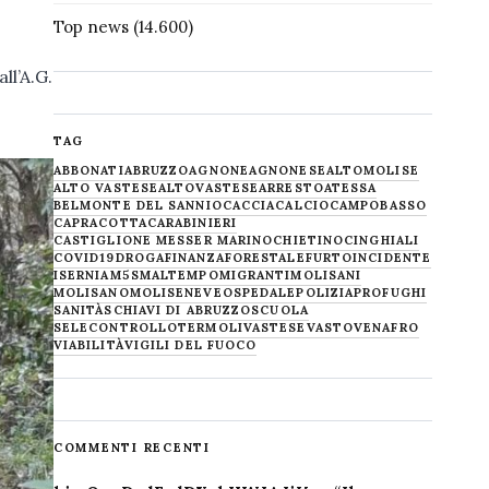
Top news
(14.600)
ll’A.G.
TAG
ABBONATI
ABRUZZO
AGNONE
AGNONESE
ALTOMOLISE
ALTO VASTESE
ALTOVASTESE
ARRESTO
ATESSA
BELMONTE DEL SANNIO
CACCIA
CALCIO
CAMPOBASSO
CAPRACOTTA
CARABINIERI
CASTIGLIONE MESSER MARINO
CHIETINO
CINGHIALI
COVID19
DROGA
FINANZA
FORESTALE
FURTO
INCIDENTE
ISERNIA
M5S
MALTEMPO
MIGRANTI
MOLISANI
MOLISANO
MOLISE
NEVE
OSPEDALE
POLIZIA
PROFUGHI
SANITÀ
SCHIAVI DI ABRUZZO
SCUOLA
SELECONTROLLO
TERMOLI
VASTESE
VASTO
VENAFRO
VIABILITÀ
VIGILI DEL FUOCO
COMMENTI RECENTI