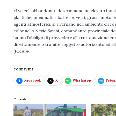
«I veicoli abbandonati determinano un elevato inqu
plastiche, pneumatici, batterie, vetri, grassi motore,
agenti atmosferici, si riversano nell’ambiente circo
colonnello Nevio Savini, comandante provinciale dei C
hanno l’obbligo di provvedere alla rottamazione co
direttamente o tramite soggetto autorizzato ed alla
(P.R.A.)».
CONDIVIDI:
Facebook
X
WhatsApp
Tele
Correlati