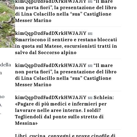
kimQqpDzdFadDXrkHWJAJiY
su
“Il mare
non porta fiori”, la presentazione del libro
di Lina Colacillo nella “sua” Castiglione
Messer Marino
kimQqpDzdFadDXrkHWJAJiY
su
Smarriscono il sentiero e restano bloccati
in quota sul Matese, escursionisti tratti in
salvo dal Soccorso alpino
della
kimQqpDzdFadDXrkHWJAJiY
su
“Il mare
non porta fiori”, la presentazione del libro
a
di Lina Colacillo nella “sua” Castiglione
Messer Marino
ono
kimQqpDzdFadDXrkHWJAJiY
su
Schlein:
«Pagare di più medici e infermieri per
,
lavorare nelle aree interne. I soldi?
.
Togliendoli dal ponte sullo stretto di
Messina»
Libri, cucina, convegni e prove cinofile di