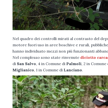
Nel quadro dei controlli mirati al contrasto del de
motore fuori uso in aree boschive e rurali, pubbliche
hanno individuato mezzi non più funzionanti abband
Nel complesso sono state rinvenute
diciotto carca
di
San Salvo
, 4 in Comune di
Palmoli
, 2 in Comune 
Miglianico
, 1 in Comune di
Lanciano
.