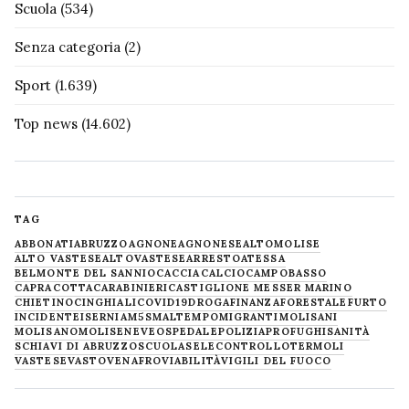
Scuola
(534)
Senza categoria
(2)
Sport
(1.639)
Top news
(14.602)
TAG
ABBONATI
ABRUZZO
AGNONE
AGNONESE
ALTOMOLISE
ALTO VASTESE
ALTOVASTESE
ARRESTO
ATESSA
BELMONTE DEL SANNIO
CACCIA
CALCIO
CAMPOBASSO
CAPRACOTTA
CARABINIERI
CASTIGLIONE MESSER MARINO
CHIETINO
CINGHIALI
COVID19
DROGA
FINANZA
FORESTALE
FURTO
INCIDENTE
ISERNIA
M5S
MALTEMPO
MIGRANTI
MOLISANI
MOLISANO
MOLISE
NEVE
OSPEDALE
POLIZIA
PROFUGHI
SANITÀ
SCHIAVI DI ABRUZZO
SCUOLA
SELECONTROLLO
TERMOLI
VASTESE
VASTO
VENAFRO
VIABILITÀ
VIGILI DEL FUOCO