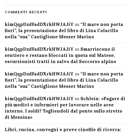
COMMENTI RECENTI
kimQqpDzdFadDXrkHWJAJiY
su
“Il mare non porta
fiori”, la presentazione del libro di Lina Colacillo
nella “sua” Castiglione Messer Marino
kimQqpDzdFadDXrkHWJAJiY
su
Smarriscono il
sentiero e restano bloccati in quota sul Matese,
escursionisti tratti in salvo dal Soccorso alpino
kimQqpDzdFadDXrkHWJAJiY
su
“Il mare non porta
fiori”, la presentazione del libro di Lina Colacillo
nella “sua” Castiglione Messer Marino
kimQqpDzdFadDXrkHWJAJiY
su
Schlein: «Pagare di
più medici e infermieri per lavorare nelle aree
interne. I soldi? Togliendoli dal ponte sullo stretto
di Messina»
Libri, cucina, convegni e prove cinofile di ricerca: