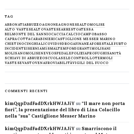
TAG
ABBONATI
ABRUZZO
AGNONE
AGNONESE
ALTOMOLISE
ALTO VASTESE
ALTOVASTESE
ARRESTO
ATESSA
BELMONTE DEL SANNIO
CACCIA
CALCIO
CAMPOBASSO
CAPRACOTTA
CARABINIERI
CASTIGLIONE MESSER MARINO
CHIETINO
CINGHIALI
COVID19
DROGA
FINANZA
FORESTALE
FURTO
INCIDENTE
ISERNIA
M5S
MALTEMPO
MIGRANTI
MOLISANI
MOLISANO
MOLISE
NEVE
OSPEDALE
POLIZIA
PROFUGHI
SANITÀ
SCHIAVI DI ABRUZZO
SCUOLA
SELECONTROLLO
TERMOLI
VASTESE
VASTO
VENAFRO
VIABILITÀ
VIGILI DEL FUOCO
COMMENTI RECENTI
kimQqpDzdFadDXrkHWJAJiY
su
“Il mare non porta
fiori”, la presentazione del libro di Lina Colacillo
nella “sua” Castiglione Messer Marino
kimQqpDzdFadDXrkHWJAJiY
su
Smarriscono il