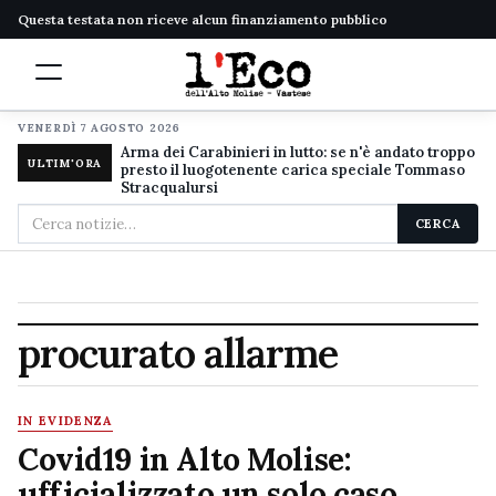
Questa testata non riceve alcun finanziamento pubblico
VENERDÌ 7 AGOSTO 2026
Arma dei Carabinieri in lutto: se n'è andato troppo
ULTIM'ORA
presto il luogotenente carica speciale Tommaso
Stracqualursi
Cerca
CERCA
nel
sito
procurato allarme
IN EVIDENZA
Covid19 in Alto Molise:
ufficializzato un solo caso