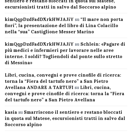
sentiero e restano bloccati in quota sul Matese,
escursionisti tratti in salvo dal Soccorso alpino
kimQqpDzdFadDXrkHWJAJiY
su
“Il mare non porta
fiori”, la presentazione del libro di Lina Colacillo
nella “sua” Castiglione Messer Marino
kimQqpDzdFadDXrkHWJAJiY
su
Schlein: «Pagare di
più medici e infermieri per lavorare nelle aree
interne. I soldi? Togliendoli dal ponte sullo stretto
di Messina»
Libri, cucina, convegni e prove cinofile di ricerca:
torna la “Fiera del tartufo nero” a San Pietro
Avellana ANDARE A TARTUFI
su
Libri, cucina,
convegni e prove cinofile di ricerca: torna la “Fiera
del tartufo nero” a San Pietro Avellana
kasia
su
Smarriscono il sentiero e restano bloccati
in quota sul Matese, escursionisti tratti in salvo dal
Soccorso alpino