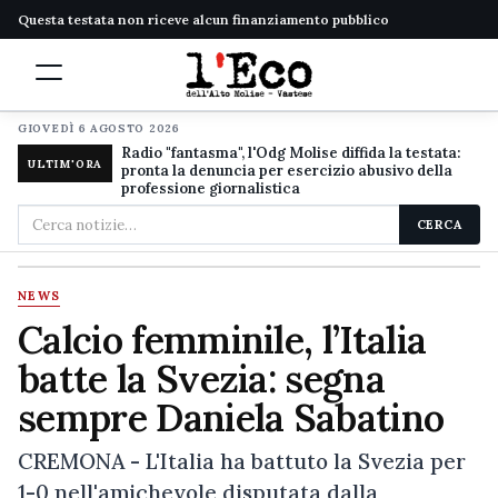
Questa testata non riceve alcun finanziamento pubblico
GIOVEDÌ 6 AGOSTO 2026
Radio "fantasma", l'Odg Molise diffida la testata:
ULTIM'ORA
pronta la denuncia per esercizio abusivo della
professione giornalistica
Cerca
CERCA
nel
sito
NEWS
Calcio femminile, l’Italia
batte la Svezia: segna
sempre Daniela Sabatino
CREMONA - L'Italia ha battuto la Svezia per
1-0 nell'amichevole disputata dalla