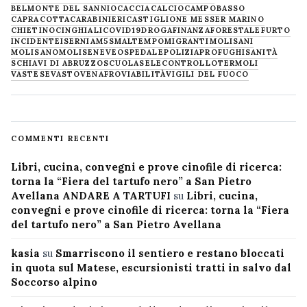
BELMONTE DEL SANNIO
CACCIA
CALCIO
CAMPOBASSO
CAPRACOTTA
CARABINIERI
CASTIGLIONE MESSER MARINO
CHIETINO
CINGHIALI
COVID19
DROGA
FINANZA
FORESTALE
FURTO
INCIDENTE
ISERNIA
M5S
MALTEMPO
MIGRANTI
MOLISANI
MOLISANO
MOLISE
NEVE
OSPEDALE
POLIZIA
PROFUGHI
SANITÀ
SCHIAVI DI ABRUZZO
SCUOLA
SELECONTROLLO
TERMOLI
VASTESE
VASTO
VENAFRO
VIABILITÀ
VIGILI DEL FUOCO
COMMENTI RECENTI
Libri, cucina, convegni e prove cinofile di ricerca:
torna la “Fiera del tartufo nero” a San Pietro
Avellana ANDARE A TARTUFI
su
Libri, cucina,
convegni e prove cinofile di ricerca: torna la “Fiera
del tartufo nero” a San Pietro Avellana
kasia
su
Smarriscono il sentiero e restano bloccati
in quota sul Matese, escursionisti tratti in salvo dal
Soccorso alpino