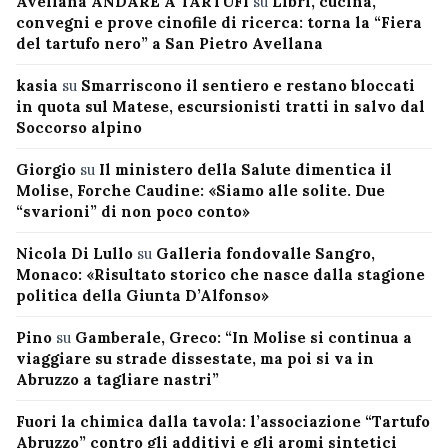
Avellana ANDARE A TARTUFI
su
Libri, cucina,
convegni e prove cinofile di ricerca: torna la “Fiera
del tartufo nero” a San Pietro Avellana
kasia
su
Smarriscono il sentiero e restano bloccati
in quota sul Matese, escursionisti tratti in salvo dal
Soccorso alpino
Giorgio
su
Il ministero della Salute dimentica il
Molise, Forche Caudine: «Siamo alle solite. Due
“svarioni” di non poco conto»
Nicola Di Lullo
su
Galleria fondovalle Sangro,
Monaco: «Risultato storico che nasce dalla stagione
politica della Giunta D’Alfonso»
Pino
su
Gamberale, Greco: “In Molise si continua a
viaggiare su strade dissestate, ma poi si va in
Abruzzo a tagliare nastri”
Fuori la chimica dalla tavola: l’associazione “Tartufo
Abruzzo” contro gli additivi e gli aromi sintetici