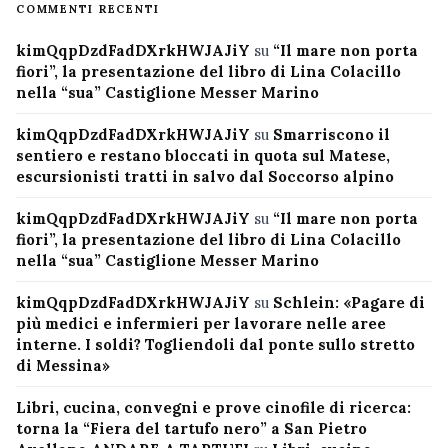
COMMENTI RECENTI
kimQqpDzdFadDXrkHWJAJiY
su
“Il mare non porta
fiori”, la presentazione del libro di Lina Colacillo
nella “sua” Castiglione Messer Marino
kimQqpDzdFadDXrkHWJAJiY
su
Smarriscono il
sentiero e restano bloccati in quota sul Matese,
escursionisti tratti in salvo dal Soccorso alpino
kimQqpDzdFadDXrkHWJAJiY
su
“Il mare non porta
fiori”, la presentazione del libro di Lina Colacillo
nella “sua” Castiglione Messer Marino
kimQqpDzdFadDXrkHWJAJiY
su
Schlein: «Pagare di
più medici e infermieri per lavorare nelle aree
interne. I soldi? Togliendoli dal ponte sullo stretto
di Messina»
Libri, cucina, convegni e prove cinofile di ricerca:
torna la “Fiera del tartufo nero” a San Pietro