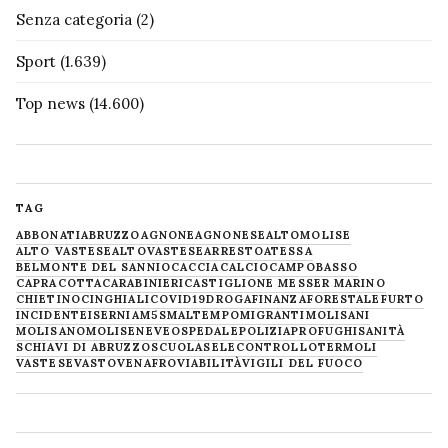
Senza categoria
(2)
Sport
(1.639)
Top news
(14.600)
TAG
ABBONATI
ABRUZZO
AGNONE
AGNONESE
ALTOMOLISE
ALTO VASTESE
ALTOVASTESE
ARRESTO
ATESSA
BELMONTE DEL SANNIO
CACCIA
CALCIO
CAMPOBASSO
CAPRACOTTA
CARABINIERI
CASTIGLIONE MESSER MARINO
CHIETINO
CINGHIALI
COVID19
DROGA
FINANZA
FORESTALE
FURTO
INCIDENTE
ISERNIA
M5S
MALTEMPO
MIGRANTI
MOLISANI
MOLISANO
MOLISE
NEVE
OSPEDALE
POLIZIA
PROFUGHI
SANITÀ
SCHIAVI DI ABRUZZO
SCUOLA
SELECONTROLLO
TERMOLI
VASTESE
VASTO
VENAFRO
VIABILITÀ
VIGILI DEL FUOCO