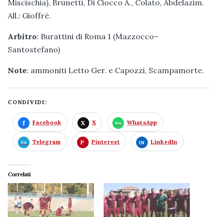
Miscischia), Brunetti, Di Ciocco A., Colato, Abdelazim.
All.: Gioffrè.
Arbitro
: Burattini di Roma 1 (Mazzocco–
Santostefano)
Note
: ammoniti Letto Ger. e Capozzi, Scampamorte.
CONDIVIDI:
Facebook
X
WhatsApp
Telegram
Pinterest
LinkedIn
Correlati