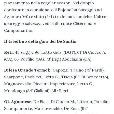
piazzamento nella regolar season. Nel doppio
confronto in campionato il Bojano ha pareggio ad
Agnone (0-0) e vinto (2-1) tra le mura amiche. L’altro
spareggio salvezza vedrà di fronte Cliternina e
Campomarino.
Il tabellino della gara del De Santis
Reti:
45’ (rig.) e 96’ Letto Gius. (DGT), 61’ Di Ciocco A.
(OA), 65’ Porfilio (OA), 73’ (rig.) Abdelazim (OA).
Difesa Grande Termoli
: Capozzi, Traino (75’ Pardi),
Scarpone, Paolucci, Letto G., Tiscia (85’ Di Benedetto),
Magnocavallo, Ricciuti, Impicciatore, Letto G.,
Mendouga (84’ Giuliani). All.: Ricci
Ol. Agnonese
: De Biasi, Di Ciocco M., Litterio, Porfilio,
Scampamorte, Marcovecchio, De Rosa (92’