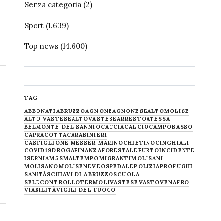
Senza categoria
(2)
Sport
(1.639)
Top news
(14.600)
TAG
ABBONATI
ABRUZZO
AGNONE
AGNONESE
ALTOMOLISE
ALTO VASTESE
ALTOVASTESE
ARRESTO
ATESSA
BELMONTE DEL SANNIO
CACCIA
CALCIO
CAMPOBASSO
CAPRACOTTA
CARABINIERI
CASTIGLIONE MESSER MARINO
CHIETINO
CINGHIALI
COVID19
DROGA
FINANZA
FORESTALE
FURTO
INCIDENTE
ISERNIA
M5S
MALTEMPO
MIGRANTI
MOLISANI
MOLISANO
MOLISE
NEVE
OSPEDALE
POLIZIA
PROFUGHI
SANITÀ
SCHIAVI DI ABRUZZO
SCUOLA
SELECONTROLLO
TERMOLI
VASTESE
VASTO
VENAFRO
VIABILITÀ
VIGILI DEL FUOCO