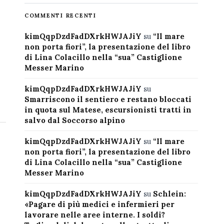
COMMENTI RECENTI
kimQqpDzdFadDXrkHWJAJiY
su
“Il mare
non porta fiori”, la presentazione del libro
di Lina Colacillo nella “sua” Castiglione
Messer Marino
kimQqpDzdFadDXrkHWJAJiY
su
Smarriscono il sentiero e restano bloccati
in quota sul Matese, escursionisti tratti in
salvo dal Soccorso alpino
kimQqpDzdFadDXrkHWJAJiY
su
“Il mare
non porta fiori”, la presentazione del libro
di Lina Colacillo nella “sua” Castiglione
Messer Marino
kimQqpDzdFadDXrkHWJAJiY
su
Schlein:
«Pagare di più medici e infermieri per
lavorare nelle aree interne. I soldi?