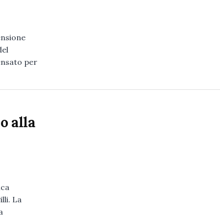
ensione
del
ensato per
o alla
ica
lli. La
a