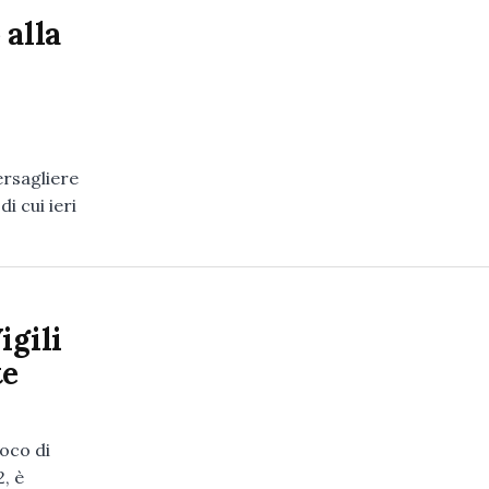
 alla
ersagliere
i cui ieri
igili
te
oco di
, è