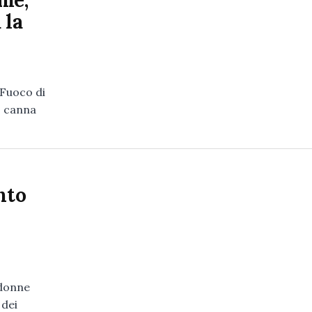
me,
 la
 Fuoco di
o canna
nto
 donne
 dei