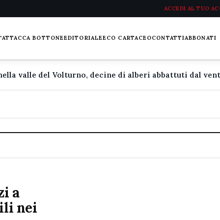
ACCEDI AL TUO A
L'ATTACCA BOTTONE
EDITORIALE
ECO CARTACEO
CONTATTI
ABBONATI
zi a
li nei