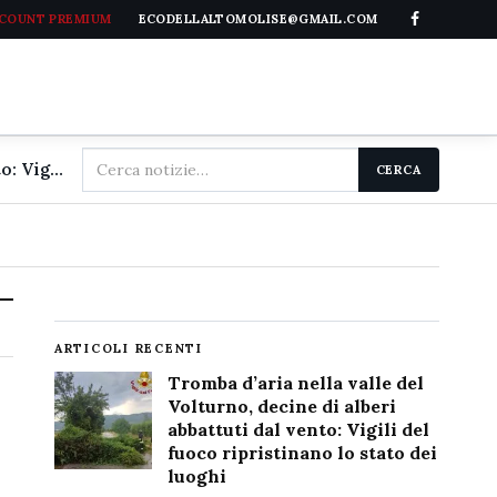
CCOUNT PREMIUM
ECODELLALTOMOLISE@GMAIL.COM
Cerca
Tromba d'aria nella valle del Volturno, decine di alberi abbattuti dal vento: Vigili del fuoco ripristinano lo stato dei luoghi
CERCA
nel
sito
ARTICOLI RECENTI
Tromba d’aria nella valle del
Volturno, decine di alberi
abbattuti dal vento: Vigili del
fuoco ripristinano lo stato dei
luoghi