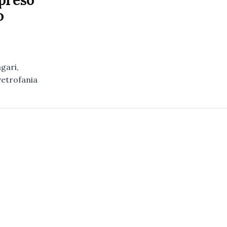
preso
o
gari,
vetrofania