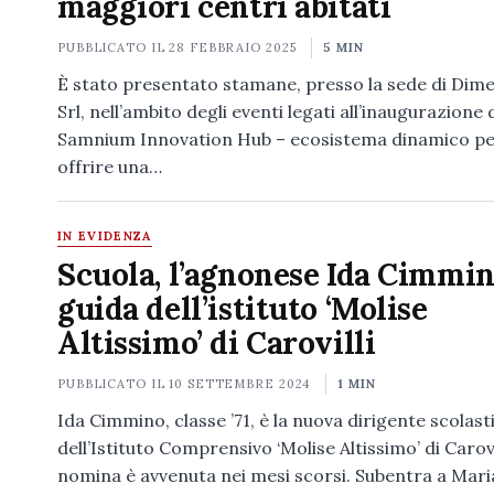
maggiori centri abitati
PUBBLICATO IL
28 FEBBRAIO 2025
5 MIN
È stato presentato stamane, presso la sede di Dim
Srl, nell’ambito degli eventi legati all’inaugurazione 
Samnium Innovation Hub – ecosistema dinamico p
offrire una…
IN EVIDENZA
Scuola, l’agnonese Ida Cimmin
guida dell’istituto ‘Molise
Altissimo’ di Carovilli
PUBBLICATO IL
10 SETTEMBRE 2024
1 MIN
Ida Cimmino, classe ’71, è la nuova dirigente scolast
dell’Istituto Comprensivo ‘Molise Altissimo’ di Carovi
nomina è avvenuta nei mesi scorsi. Subentra a Mari