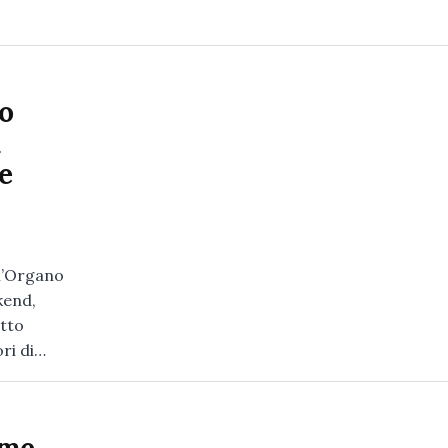
to
a
e
 l’Organo
kend,
Otto
ri di…