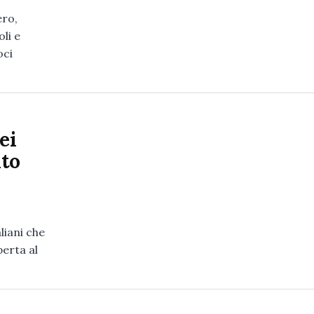
ero,
li e
oci
ei
lto
aliani che
perta al