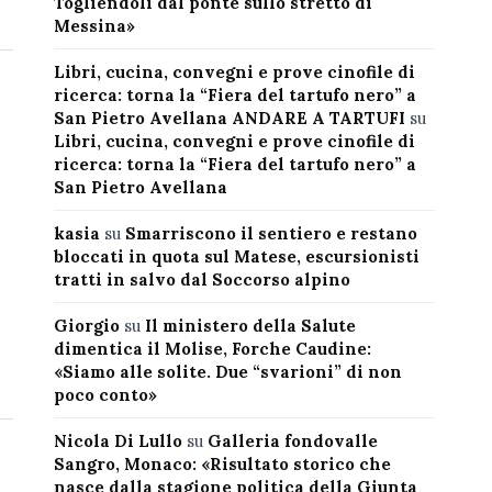
Togliendoli dal ponte sullo stretto di
Messina»
Libri, cucina, convegni e prove cinofile di
ricerca: torna la “Fiera del tartufo nero” a
San Pietro Avellana ANDARE A TARTUFI
su
Libri, cucina, convegni e prove cinofile di
ricerca: torna la “Fiera del tartufo nero” a
San Pietro Avellana
kasia
su
Smarriscono il sentiero e restano
bloccati in quota sul Matese, escursionisti
tratti in salvo dal Soccorso alpino
Giorgio
su
Il ministero della Salute
dimentica il Molise, Forche Caudine:
«Siamo alle solite. Due “svarioni” di non
poco conto»
Nicola Di Lullo
su
Galleria fondovalle
Sangro, Monaco: «Risultato storico che
nasce dalla stagione politica della Giunta