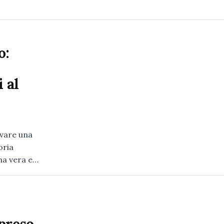
o:
 al
lvare una
oria
na vera e…