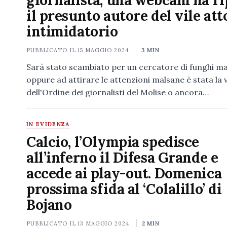
giornalista, una webcam ha ri
il presunto autore del vile att
intimidatorio
PUBBLICATO IL
15 MAGGIO 2024
3 MIN
Sarà stato scambiato per un cercatore di funghi ma
oppure ad attirare le attenzioni malsane è stata la 
dell'Ordine dei giornalisti del Molise o ancora…
IN EVIDENZA
Calcio, l’Olympia spedisce
all’inferno il Difesa Grande e
accede ai play-out. Domenica
prossima sfida al ‘Colalillo’ di
Bojano
PUBBLICATO IL
13 MAGGIO 2024
2 MIN