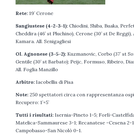
Rete:
19’ Cerone
Sangiustese (4-2-3-1):
Chiodini, Shiba, Buaka, Perfe
Cheddira (46’ st Pluchino), Cerone (30’ st De Reggi),
Kamara. All. Senigagliesi
Ol. Agnonese (3-5-2):
Kuzmanovic, Corbo (37’ st Sorg
Gentile (30’ st Barbato); Peijc, Formuso, Ribeiro, Diar
All. Foglia Manzillo
Arbitro:
Iacobellis di Pisa
Note:
250 spettatori circa con rappresentanza ospite
Recupero: 1’+5’
Tutti i risultati:
Isernia-Pineto 1-5; Forlì-Castelfi
Matelica-Sammaurese 3-1; Recanatese –Cesena 2-1;
Campobasso-San Nicolò 0-1.