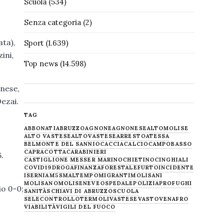
Scuola
(534)
Senza categoria
(2)
ata),
Sport
(1.639)
ini,
Top news
(14.598)
anese,
Dezai.
TAG
ABBONATI
ABRUZZO
AGNONE
AGNONESE
ALTOMOLISE
ALTO VASTESE
ALTOVASTESE
ARRESTO
ATESSA
BELMONTE DEL SANNIO
CACCIA
CALCIO
CAMPOBASSO
CAPRACOTTA
CARABINIERI
.
CASTIGLIONE MESSER MARINO
CHIETINO
CINGHIALI
COVID19
DROGA
FINANZA
FORESTALE
FURTO
INCIDENTE
ISERNIA
M5S
MALTEMPO
MIGRANTI
MOLISANI
MOLISANO
MOLISE
NEVE
OSPEDALE
POLIZIA
PROFUGHI
io 0-0;
SANITÀ
SCHIAVI DI ABRUZZO
SCUOLA
SELECONTROLLO
TERMOLI
VASTESE
VASTO
VENAFRO
VIABILITÀ
VIGILI DEL FUOCO