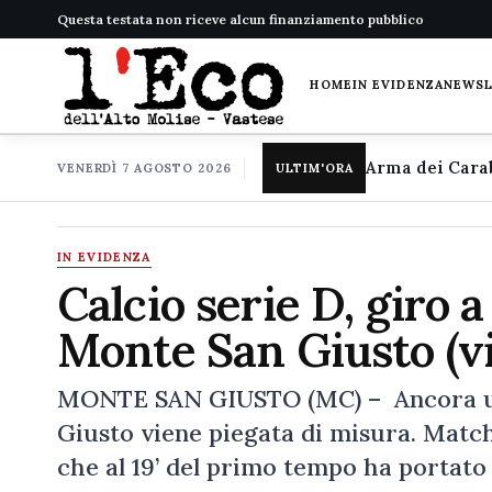
Questa testata non riceve alcun finanziamento pubblico
HOME
IN EVIDENZA
NEWS
VENERDÌ 7 AGOSTO 2026
ULTIM'ORA
IN EVIDENZA
Calcio serie D, giro 
Monte San Giusto (v
MONTE SAN GIUSTO (MC) – Ancora una
Giusto viene piegata di misura. Match
che al 19’ del primo tempo ha portato