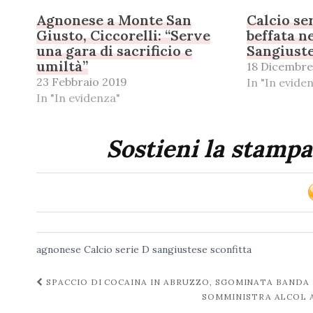
Agnonese a Monte San
Calcio se
Giusto, Ciccorelli: “Serve
beffata ne
una gara di sacrificio e
Sangiuste
umiltà”
18 Dicembre
23 Febbraio 2019
In "In evide
In "In evidenza"
Sostieni la stampa
agnonese
Calcio serie D
sangiustese
sconfitta
Navigazione
SPACCIO DI COCAINA IN ABRUZZO, SGOMINATA BANDA
SOMMINISTRA ALCOL A
post