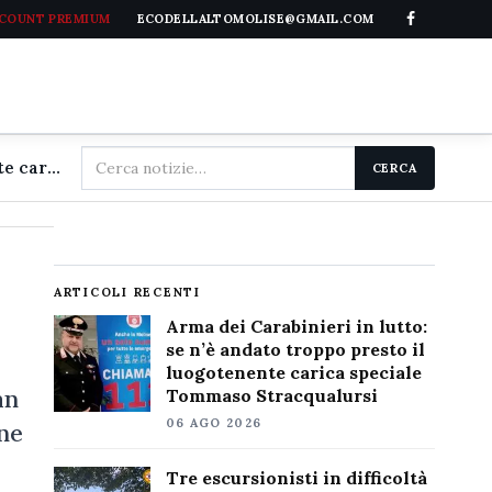
CCOUNT PREMIUM
ECODELLALTOMOLISE@GMAIL.COM
Cerca
Arma dei Carabinieri in lutto: se n'è andato troppo presto il luogotenente carica speciale Tommaso Stracqualursi
CERCA
nel
sito
ARTICOLI RECENTI
Arma dei Carabinieri in lutto:
se n’è andato troppo presto il
luogotenente carica speciale
an
Tommaso Stracqualursi
06 AGO 2026
ne
Tre escursionisti in difficoltà