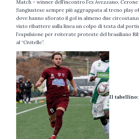
Match – winner dell’incontro l’ex Avezzano, Cerone 
Sangiustese sempre più aggrappata al treno play off
dove hanno sfiorato il gol in almeno due circostanze
visto ribattere sulla linea un colpo di testa dal port
l’espulsione per reiterate proteste del brasiliano R
al “Civitelle”.
Il tabellino: