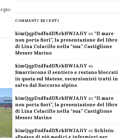
orgio
COMMENTI RECENTI
kimQqpDzdFadDXrkHWJAJiY
su
“Il mare
non porta fiori”, la presentazione del libro
di Lina Colacillo nella “sua” Castiglione
Messer Marino
kimQqpDzdFadDXrkHWJAJiY
su
Smarriscono il sentiero e restano bloccati
in quota sul Matese, escursionisti tratti in
salvo dal Soccorso alpino
kimQqpDzdFadDXrkHWJAJiY
su
“Il mare
non porta fiori”, la presentazione del libro
di Lina Colacillo nella “sua” Castiglione
Messer Marino
kimQqpDzdFadDXrkHWJAJiY
su
Schlein:
«Pagare di più medici e infermieri per