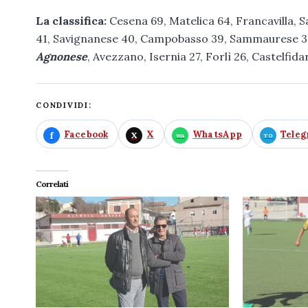
La classifica:
Cesena 69, Matelica 64, Francavilla, 
41, Savignanese 40, Campobasso 39, Sammaurese 38, 
Agnonese
, Avezzano, Isernia 27, Forlì 26, Castelfida
CONDIVIDI:
Facebook
X
WhatsApp
Tele
Correlati