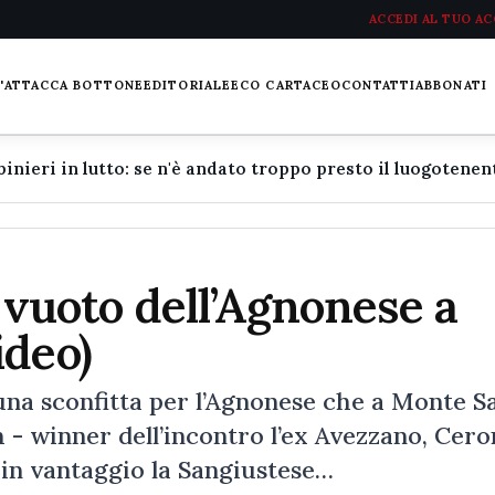
ACCEDI AL TUO A
L'ATTACCA BOTTONE
EDITORIALE
ECO CARTACEO
CONTATTI
ABBONATI
a vuoto dell’Agnonese a
ideo)
 sconfitta per l’Agnonese che a Monte S
 - winner dell’incontro l’ex Avezzano, Cero
 in vantaggio la Sangiustese…