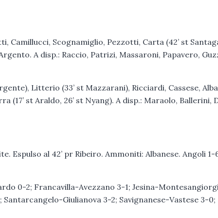
tti, Camillucci, Scognamiglio, Pezzotti, Carta (42’ st Santag
 Argento. A disp.: Raccio, Patrizi, Massaroni, Papavero, Guzz
ente), Litterio (33’ st Mazzarani), Ricciardi, Cassese, Alb
ra (17’ st Araldo, 26’ st Nyang). A disp.: Maraolo, Ballerini, 
. Espulso al 42’ pr Ribeiro. Ammoniti: Albanese. Angoli 1-6
dardo 0-2; Francavilla-Avezzano 3-1; Jesina-Montesangiorg
 Santarcangelo-Giulianova 3-2; Savignanese-Vastese 3-0;