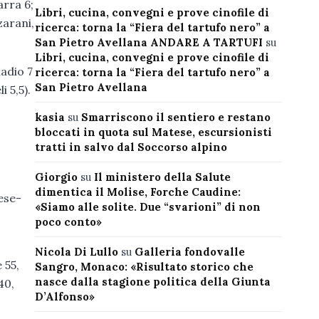
arra 6;
Libri, cucina, convegni e prove cinofile di
zarani,
ricerca: torna la “Fiera del tartufo nero” a
San Pietro Avellana ANDARE A TARTUFI
su
Libri, cucina, convegni e prove cinofile di
madio 7
ricerca: torna la “Fiera del tartufo nero” a
San Pietro Avellana
i 5,5).
kasia
su
Smarriscono il sentiero e restano
bloccati in quota sul Matese, escursionisti
tratti in salvo dal Soccorso alpino
Giorgio
su
Il ministero della Salute
dimentica il Molise, Forche Caudine:
ese-
«Siamo alle solite. Due “svarioni” di non
poco conto»
Nicola Di Lullo
su
Galleria fondovalle
 55,
Sangro, Monaco: «Risultato storico che
nasce dalla stagione politica della Giunta
40,
D’Alfonso»