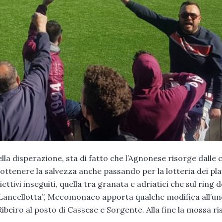
ella disperazione, sta di fatto che l’Agnonese risorge dalle 
i ottenere la salvezza anche passando per la lotteria dei pl
ttivi inseguiti, quella tra granata e adriatici che sul ring d
l “Lancellotta”, Mecomonaco apporta qualche modifica all’und
Ribeiro al posto di Cassese e Sorgente. Alla fine la mossa ri