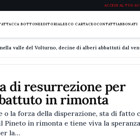
ACCEDI AL TUO A
L'ATTACCA BOTTONE
EDITORIALE
ECO CARTACEO
CONTATTI
ABBONATI
ua di resurrezione per
 battuto in rimonta
o la forza della disperazione, sta di fatto 
il Pineto in rimonta e tiene viva la speranza
per la…