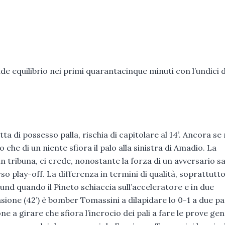
de equilibrio nei primi quarantacinque minuti con l’undici d
i possesso palla, rischia di capitolare al 14’. Ancora se
che di un niente sfiora il palo alla sinistra di Amadio. La
 tribuna, ci crede, nonostante la forza di un avversario sal
rso play-off. La differenza in termini di qualità, soprattutt
round quando il Pineto schiaccia sull’acceleratore e in due
sione (42’) è bomber Tomassini a dilapidare lo 0-1 a due pa
 a girare che sfiora l’incrocio dei pali a fare le prove gen