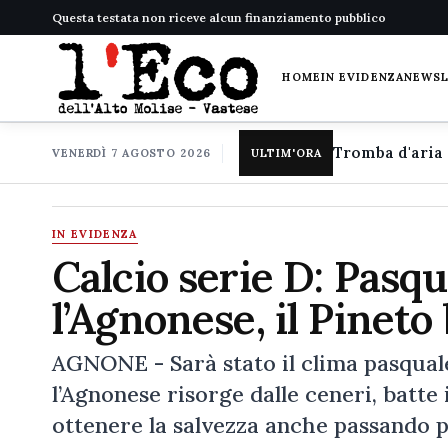
Questa testata non riceve alcun finanziamento pubblico
HOME
IN EVIDENZA
NEWS
VENERDÌ 7 AGOSTO 2026
ULTIM'ORA
IN EVIDENZA
Calcio serie D: Pasq
l’Agnonese, il Pineto
AGNONE - Sarà stato il clima pasquale 
l’Agnonese risorge dalle ceneri, batte 
ottenere la salvezza anche passando 