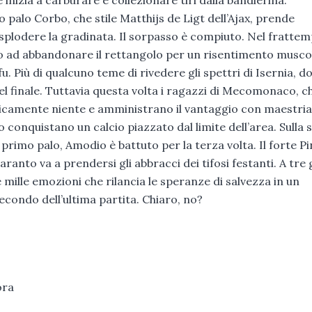
 palo Corbo, che stile Matthijs de Ligt dell’Ajax, prende
 esplodere la gradinata. Il sorpasso è compiuto. Nel fratte
tto ad abbandonare il rettangolo per un risentimento musco
. Più di qualcuno teme di rivedere gli spettri di Isernia, do
el finale. Tuttavia questa volta i ragazzi di Mecomonaco, c
ticamente niente e amministrano il vantaggio con maestria
o conquistano un calcio piazzato dal limite dell’area. Sulla 
primo palo, Amodio è battuto per la terza volta. Il forte Pi
ranto va a prendersi gli abbracci dei tifosi festanti. A tre 
e mille emozioni che rilancia le speranze di salvezza in un
econdo dell’ultima partita. Chiaro, no?
ora