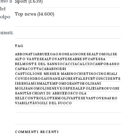
simo a
Sport
(1.639)
del
Top news
(14.600)
colpo
inuti.
TAG
ABBONATI
ABRUZZO
AGNONE
AGNONESE
ALTOMOLISE
ALTO VASTESE
ALTOVASTESE
ARRESTO
ATESSA
BELMONTE DEL SANNIO
CACCIA
CALCIO
CAMPOBASSO
CAPRACOTTA
CARABINIERI
CASTIGLIONE MESSER MARINO
CHIETINO
CINGHIALI
COVID19
DROGA
FINANZA
FORESTALE
FURTO
INCIDENTE
ISERNIA
M5S
MALTEMPO
MIGRANTI
MOLISANI
MOLISANO
MOLISE
NEVE
OSPEDALE
POLIZIA
PROFUGHI
SANITÀ
SCHIAVI DI ABRUZZO
SCUOLA
SELECONTROLLO
TERMOLI
VASTESE
VASTO
VENAFRO
VIABILITÀ
VIGILI DEL FUOCO
COMMENTI RECENTI