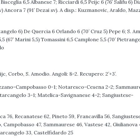
sceglia 6,5 Albanese 7; Ricciardi 6,5 Peijc 6 (76’ Salifu 6) Di
v) Ancora 7 (91’ Dezai sv). A disp.: Kuzmanovic, Araldo, Maz
tangelo 6) De Quercia 6 Orlando 6 (70’ Cruz 5) Pepe 6; S. A
,5 (67’ Marini 5,5) Tomassini 6,5 Camplone 5,5 (70’ Pietrangel
lo
jc, Corbo, S. Amodio. Angoli: 8-2. Recupero: 2’+3’.
vezzano-Campobasso 0-1; Notaresco-Cesena 2-2; Sammaur
ntarcangelo 3-1; Matelica-Savignanese 4-2; Sangiustese-
ca 76, Recanatese 62, Pineto 59, Francavilla 56, Sangiustese
o, Campobasso 47, Sammaurese 46, Vastese 42, Giulianova 
tarcangelo 33, Castelfidardo 25