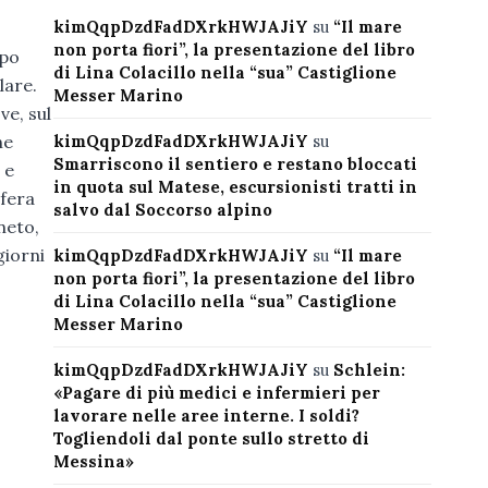
kimQqpDzdFadDXrkHWJAJiY
su
“Il mare
non porta fiori”, la presentazione del libro
mpo
di Lina Colacillo nella “sua” Castiglione
lare.
Messer Marino
ve, sul
he
kimQqpDzdFadDXrkHWJAJiY
su
Smarriscono il sentiero e restano bloccati
 e
in quota sul Matese, escursionisti tratti in
sfera
salvo dal Soccorso alpino
neto,
giorni
kimQqpDzdFadDXrkHWJAJiY
su
“Il mare
non porta fiori”, la presentazione del libro
di Lina Colacillo nella “sua” Castiglione
Messer Marino
kimQqpDzdFadDXrkHWJAJiY
su
Schlein:
«Pagare di più medici e infermieri per
lavorare nelle aree interne. I soldi?
Togliendoli dal ponte sullo stretto di
Messina»