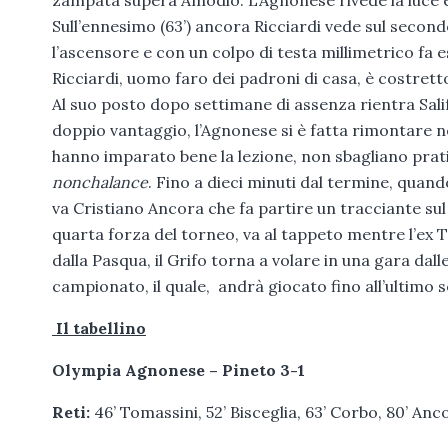
Sull’ennesimo (63’) ancora Ricciardi vede sul secondo
l’ascensore e con un colpo di testa millimetrico fa
Ricciardi, uomo faro dei padroni di casa, è costre
Al suo posto dopo settimane di assenza rientra Salifu
doppio vantaggio, l’Agnonese si è fatta rimontare n
hanno imparato bene la lezione, non sbagliano pra
nonchalance
. Fino a dieci minuti dal termine, quand
va Cristiano Ancora che fa partire un tracciante sul 
quarta forza del torneo, va al tappeto mentre l’ex Ta
dalla Pasqua, il Grifo torna a volare in una gara dall
campionato, il quale, andrà giocato fino all’ultimo s
Il tabellino
Olympia Agnonese – Pineto 3-1
Reti:
46’ Tomassini, 52’ Bisceglia, 63’ Corbo, 80’ Anc