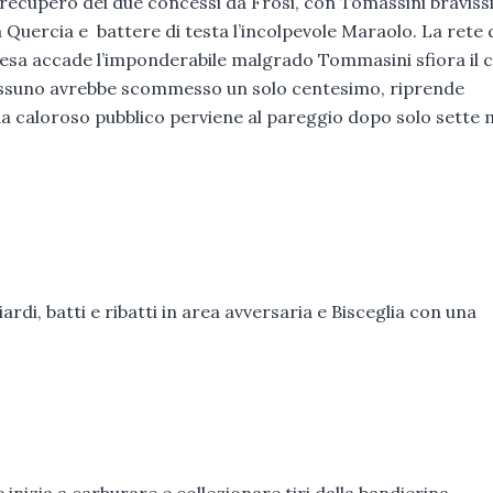
i recupero dei due concessi da Frosi, con Tomassini bravis
a Quercia e battere di testa l’incolpevole Maraolo. La rete 
ipresa accade l’imponderabile malgrado Tommasini sfiora il 
nessuno avrebbe scommesso un solo centesimo, riprende
 da caloroso pubblico perviene al pareggio dopo solo sette m
ardi, batti e ribatti in area avversaria e Bisceglia con una
nizia a carburare e collezionare tiri dalla bandierina.