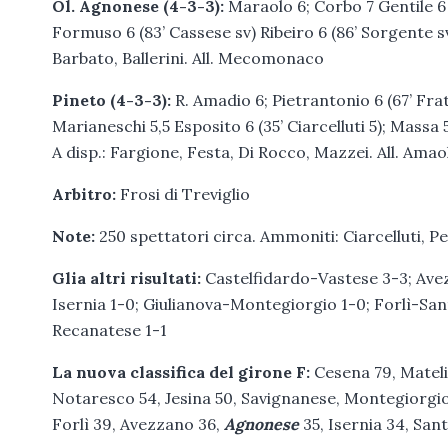
Ol. Agnonese (4-3-3):
Maraolo 6; Corbo 7 Gentile 6 Bi
Formuso 6 (83’ Cassese sv) Ribeiro 6 (86’ Sorgente s
Barbato, Ballerini. All. Mecomonaco
Pineto (4-3-3):
R. Amadio 6; Pietrantonio 6 (67’ Fra
Marianeschi 5,5 Esposito 6 (35’ Ciarcelluti 5); Massa 5
A disp.: Fargione, Festa, Di Rocco, Mazzei. All. Amao
Arbitro:
Frosi di Treviglio
Note:
250 spettatori circa. Ammoniti: Ciarcelluti, Pei
Glia altri risultati:
Castelfidardo-Vastese 3-3; A
Isernia 1-0; Giulianova-Montegiorgio 1-0; Forlì-Sa
Recanatese 1-1
La nuova classifica del girone F:
Cesena 79, Mateli
Notaresco 54, Jesina 50, Savignanese, Montegiorgi
Forlì 39, Avezzano 36,
Agnonese
35, Isernia 34, San