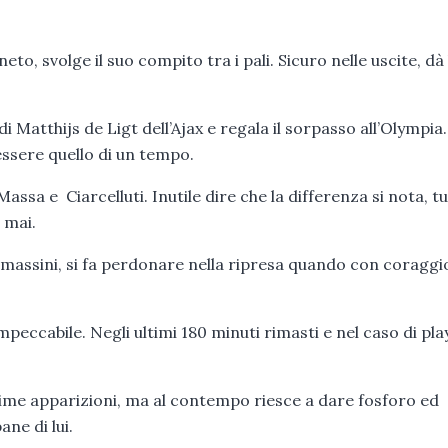
eto, svolge il suo compito tra i pali. Sicuro nelle uscite, dà 
 di Matthijs de Ligt dell’Ajax e regala il sorpasso all’Olympia.
essere quello di un tempo.
assa e Ciarcelluti. Inutile dire che la differenza si nota, t
 mai.
omassini, si fa perdonare nella ripresa quando con coraggi
mpeccabile. Negli ultimi 180 minuti rimasti e nel caso di pla
time apparizioni, ma al contempo riesce a dare fosforo ed
ne di lui.