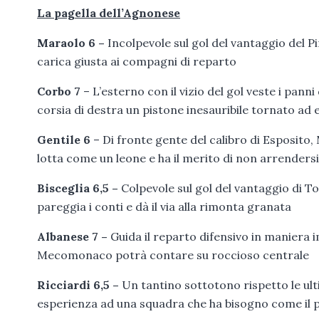
La pagella dell’Agnonese
Maraolo 6 –
Incolpevole sul gol del vantaggio del Pin
carica giusta ai compagni di reparto
Corbo 7
– L’esterno con il vizio del gol veste i panni
corsia di destra un pistone inesauribile tornato ad 
Gentile 6
– Di fronte gente del calibro di Esposito, M
lotta come un leone e ha il merito di non arrendersi
Bisceglia 6,5 –
Colpevole sul gol del vantaggio di T
pareggia i conti e dà il via alla rimonta granata
Albanese 7 –
Guida il reparto difensivo in maniera i
Mecomonaco potrà contare su roccioso centrale
Ricciardi 6,5 –
Un tantino sottotono rispetto le ul
esperienza ad una squadra che ha bisogno come il pa