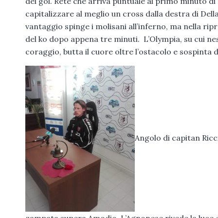
del gol. Rete che arriva puntuale al primo minuto d
capitalizzare al meglio un cross dalla destra di Dell
vantaggio spinge i molisani all’inferno, ma nella r
del ko dopo appena tre minuti. L’Olympia, su cui 
coraggio, butta il cuore oltre l’ostacolo e sospinta
Angolo di capitan Ricci
zampata supera Amodio. L’Agnonese rivede la luce e i