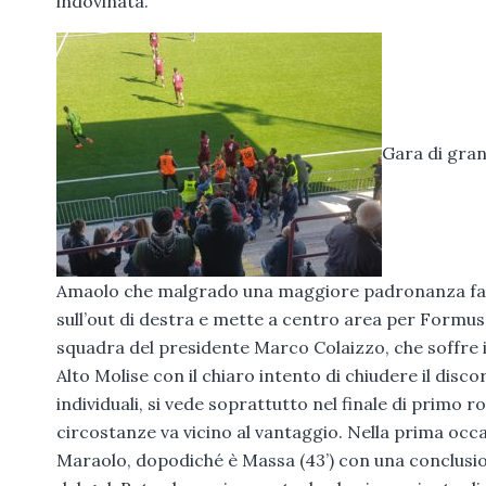
indovinata.
Gara di gran
Amaolo che malgrado una maggiore padronanza fatta d
sull’out di destra e mette a centro area per Formuso 
squadra del presidente Marco Colaizzo, che soffre in
Alto Molise con il chiaro intento di chiudere il disco
individuali, si vede soprattutto nel finale di primo 
circostanze va vicino al vantaggio. Nella prima occa
Maraolo, dopodiché è Massa (43’) con una conclusione