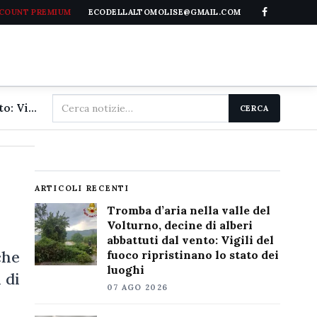
CCOUNT PREMIUM
ECODELLALTOMOLISE@GMAIL.COM
Cerca
Tromba d'aria nella valle del Volturno, decine di alberi abbattuti dal vento: Vigili del fuoco ripristinano lo stato dei luoghi
CERCA
nel
sito
ARTICOLI RECENTI
Tromba d’aria nella valle del
Volturno, decine di alberi
abbattuti dal vento: Vigili del
che
fuoco ripristinano lo stato dei
luoghi
 di
07 AGO 2026