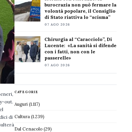
burocrazia non può fermare la
volontà popolare, il Consiglio
di Stato riattiva lo “scisma”
07 AGO 2026
Chirurgia al “Caracciolo”, Di
Lucente: «La sanità si difende
con i fatti, non con le
passerelle»
07 AGO 2026
CATEGORIE
ceneri,
ay-out.
Auguri
(1.117)
el
Cultura
(1.239)
ici di
sulterà
Dal Cenacolo
(29)