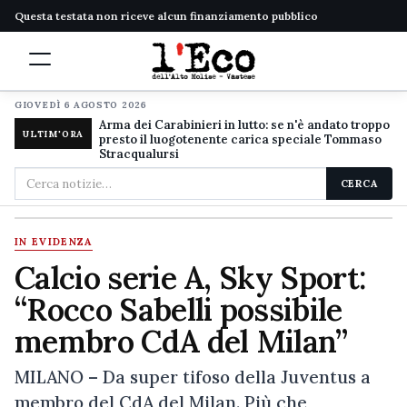
Questa testata non riceve alcun finanziamento pubblico
GIOVEDÌ 6 AGOSTO 2026
Arma dei Carabinieri in lutto: se n'è andato troppo
ULTIM'ORA
presto il luogotenente carica speciale Tommaso
Stracqualursi
Cerca
CERCA
nel
sito
IN EVIDENZA
Calcio serie A, Sky Sport:
“Rocco Sabelli possibile
membro CdA del Milan”
MILANO – Da super tifoso della Juventus a
membro del CdA del Milan. Più che