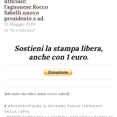
ufficiale:
l’agnonese Rocco
Sabelli nuovo
presidente e ad
12 Maggio 2019
In "In evidenza"
Sostieni la stampa libera,
anche con 1 euro.
abbonati
cda
elliot
milan
rocco sabelli
Navigazione
#BYEBYEVITALIZI, IL GOVERNO TAGLIA I PRIVILEGI
post
DELLA CASTA
NESSUN FONDO PER LA CULTURA, ESPLODE LA RABBIA DI