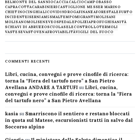
BELMONTE DEL SANNIO
CACCIA
CALCIO
CAMPOBASSO
CAPRACOTTA
CARABINIERI
CASTIGLIONE MESSER MARINO
CHIETINO
CINGHIALI
COVID19
DROGA
FINANZA
FORESTALE
FURTO
INCIDENTE
ISERNIA
M5S
MALTEMPO
MIGRANTI
MOLISANI
MOLISANO
MOLISE
NEVE
OSPEDALE
POLIZIA
PROFUGHI
SANITÀ
SCHIAVI DI ABRUZZO
SCUOLA
SELECONTROLLO
TERMOLI
VASTESE
VASTO
VENAFRO
VIABILITÀ
VIGILI DEL FUOCO
COMMENTI RECENTI
Libri, cucina, convegni e prove cinofile di ricerca:
torna la “Fiera del tartufo nero” a San Pietro
Avellana ANDARE A TARTUFI
su
Libri, cucina,
convegni e prove cinofile di ricerca: torna la “Fiera
del tartufo nero” a San Pietro Avellana
kasia
su
Smarriscono il sentiero e restano bloccati
in quota sul Matese, escursionisti tratti in salvo dal
Soccorso alpino
Giorgio
su
Il ministero della Salute dimentica il