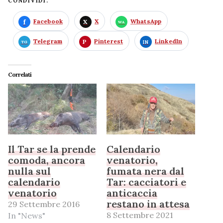
CONDIVIDI:
Facebook
X
WhatsApp
Telegram
Pinterest
LinkedIn
Correlati
Il Tar se la prende
Calendario
comoda, ancora
venatorio,
nulla sul
fumata nera dal
calendario
Tar: cacciatori e
venatorio
anticaccia
restano in attesa
29 Settembre 2016
8 Settembre 2021
In "News"