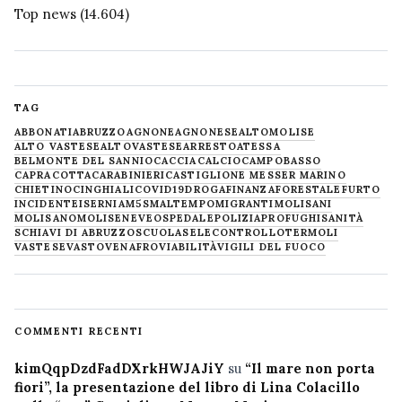
Top news
(14.604)
TAG
ABBONATI
ABRUZZO
AGNONE
AGNONESE
ALTOMOLISE
ALTO VASTESE
ALTOVASTESE
ARRESTO
ATESSA
BELMONTE DEL SANNIO
CACCIA
CALCIO
CAMPOBASSO
CAPRACOTTA
CARABINIERI
CASTIGLIONE MESSER MARINO
CHIETINO
CINGHIALI
COVID19
DROGA
FINANZA
FORESTALE
FURTO
INCIDENTE
ISERNIA
M5S
MALTEMPO
MIGRANTI
MOLISANI
MOLISANO
MOLISE
NEVE
OSPEDALE
POLIZIA
PROFUGHI
SANITÀ
SCHIAVI DI ABRUZZO
SCUOLA
SELECONTROLLO
TERMOLI
VASTESE
VASTO
VENAFRO
VIABILITÀ
VIGILI DEL FUOCO
COMMENTI RECENTI
kimQqpDzdFadDXrkHWJAJiY
su
“Il mare non porta
fiori”, la presentazione del libro di Lina Colacillo