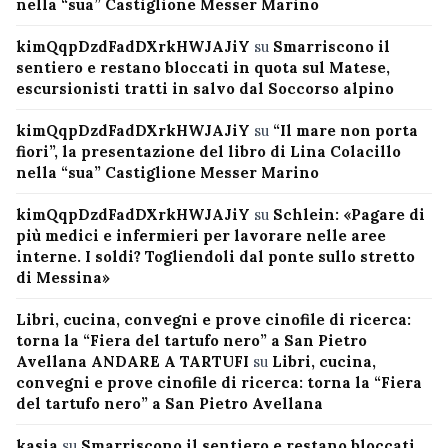
nella “sua” Castiglione Messer Marino
kimQqpDzdFadDXrkHWJAJiY
su
Smarriscono il
sentiero e restano bloccati in quota sul Matese,
escursionisti tratti in salvo dal Soccorso alpino
kimQqpDzdFadDXrkHWJAJiY
su
“Il mare non porta
fiori”, la presentazione del libro di Lina Colacillo
nella “sua” Castiglione Messer Marino
kimQqpDzdFadDXrkHWJAJiY
su
Schlein: «Pagare di
più medici e infermieri per lavorare nelle aree
interne. I soldi? Togliendoli dal ponte sullo stretto
di Messina»
Libri, cucina, convegni e prove cinofile di ricerca:
torna la “Fiera del tartufo nero” a San Pietro
Avellana ANDARE A TARTUFI
su
Libri, cucina,
convegni e prove cinofile di ricerca: torna la “Fiera
del tartufo nero” a San Pietro Avellana
kasia
su
Smarriscono il sentiero e restano bloccati