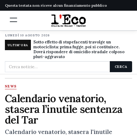
Questa testata non riceve alcun finanziamento pubblico
LUNEDÌ 10 AGOSTO 2026
Sotto effetto di stupefacenti travolge un
ULTIM'ORA
motociclista: prima fugge, poi si costituisce.
Dovrà rispondere di omicidio stradale colposo
pluri-aggravato
Cerca
CERCA
nel
sito
NEWS
Calendario venatorio,
stasera l’inutile sentenza
del Tar
Calendario venatorio, stasera l'inutile