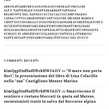
ABBONATI
ABRUZZO
AGNONE
AGNONESE
ALTOMOLISE
ALTO VASTESE
ALTOVASTESE
ARRESTO
ATESSA
BELMONTE DEL SANNIO
CACCIA
CALCIO
CAMPOBASSO
CAPRACOTTA
CARABINIERI
CASTIGLIONE MESSER MARINO
CHIETINO
CINGHIALI
COVID19
DROGA
FINANZA
FORESTALE
FURTO
INCIDENTE
ISERNIA
M5S
MALTEMPO
MIGRANTI
MOLISANI
MOLISANO
MOLISE
NEVE
OSPEDALE
POLIZIA
PROFUGHI
SANITÀ
SCHIAVI DI ABRUZZO
SCUOLA
SELECONTROLLO
TERMOLI
VASTESE
VASTO
VENAFRO
VIABILITÀ
VIGILI DEL FUOCO
COMMENTI RECENTI
kimQqpDzdFadDXrkHWJAJiY
su
“Il mare non porta
fiori”, la presentazione del libro di Lina Colacillo
nella “sua” Castiglione Messer Marino
kimQqpDzdFadDXrkHWJAJiY
su
Smarriscono il
sentiero e restano bloccati in quota sul Matese,
escursionisti tratti in salvo dal Soccorso alpino