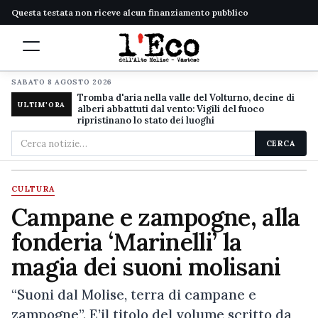
Questa testata non riceve alcun finanziamento pubblico
SABATO 8 AGOSTO 2026
Tromba d'aria nella valle del Volturno, decine di
ULTIM'ORA
alberi abbattuti dal vento: Vigili del fuoco
ripristinano lo stato dei luoghi
Cerca
CERCA
nel
sito
CULTURA
Campane e zampogne, alla
fonderia ‘Marinelli’ la
magia dei suoni molisani
“Suoni dal Molise, terra di campane e
zampogne”. E’il titolo del volume scritto da