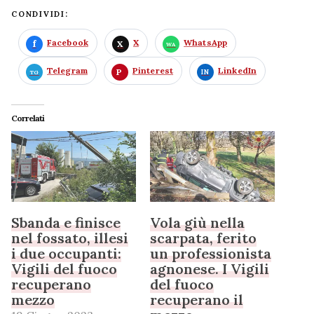
CONDIVIDI:
Facebook
X
WhatsApp
Telegram
Pinterest
LinkedIn
Correlati
Sbanda e finisce
Vola giù nella
nel fossato, illesi
scarpata, ferito
i due occupanti:
un professionista
Vigili del fuoco
agnonese. I Vigili
recuperano
del fuoco
mezzo
recuperano il