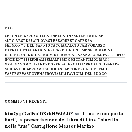
TAG
ABBONATI
ABRUZZO
AGNONE
AGNONESE
ALTOMOLISE
ALTO VASTESE
ALTOVASTESE
ARRESTO
ATESSA
BELMONTE DEL SANNIO
CACCIA
CALCIO
CAMPOBASSO
CAPRACOTTA
CARABINIERI
CASTIGLIONE MESSER MARINO
CHIETINO
CINGHIALI
COVID19
DROGA
FINANZA
FORESTALE
FURTO
INCIDENTE
ISERNIA
M5S
MALTEMPO
MIGRANTI
MOLISANI
MOLISANO
MOLISE
NEVE
OSPEDALE
POLIZIA
PROFUGHI
SANITÀ
SCHIAVI DI ABRUZZO
SCUOLA
SELECONTROLLO
TERMOLI
VASTESE
VASTO
VENAFRO
VIABILITÀ
VIGILI DEL FUOCO
COMMENTI RECENTI
kimQqpDzdFadDXrkHWJAJiY
su
“Il mare non porta
fiori”, la presentazione del libro di Lina Colacillo
nella “sua” Castiglione Messer Marino