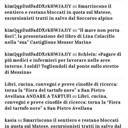
kimQqpDzdFadDXrkHWJAJiY
su
Smarriscono il
sentiero e restano bloccati in quota sul Matese,
escursionisti tratti in salvo dal Soccorso alpino
kimQqpDzdFadDXrkHWJAJiY
su
“Il mare non porta
fiori”, la presentazione del libro di Lina Colacillo
nella “sua” Castiglione Messer Marino
kimQqpDzdFadDXrkHWJAJiY
su
Schlein: «Pagare di
più medici e infermieri per lavorare nelle aree
interne. I soldi? Togliendoli dal ponte sullo stretto
di Messina»
Libri, cucina, convegni e prove cinofile di ricerca:
torna la “Fiera del tartufo nero” a San Pietro
Avellana ANDARE A TARTUFI
su
Libri, cucina,
convegni e prove cinofile di ricerca: torna la “Fiera
del tartufo nero” a San Pietro Avellana
kasia
su
Smarriscono il sentiero e restano bloccati
in quota sul Matese, escursionisti tratti in salvo dal