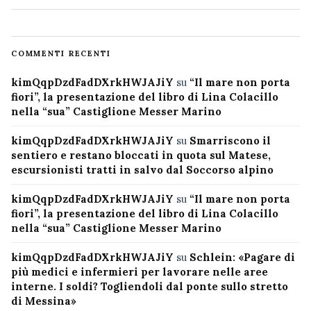
COMMENTI RECENTI
kimQqpDzdFadDXrkHWJAJiY
su
“Il mare non porta
fiori”, la presentazione del libro di Lina Colacillo
nella “sua” Castiglione Messer Marino
kimQqpDzdFadDXrkHWJAJiY
su
Smarriscono il
sentiero e restano bloccati in quota sul Matese,
escursionisti tratti in salvo dal Soccorso alpino
kimQqpDzdFadDXrkHWJAJiY
su
“Il mare non porta
fiori”, la presentazione del libro di Lina Colacillo
nella “sua” Castiglione Messer Marino
kimQqpDzdFadDXrkHWJAJiY
su
Schlein: «Pagare di
più medici e infermieri per lavorare nelle aree
interne. I soldi? Togliendoli dal ponte sullo stretto
di Messina»