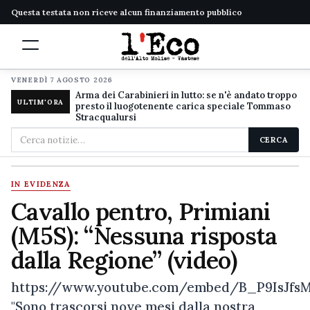
Questa testata non riceve alcun finanziamento pubblico
VENERDÌ 7 AGOSTO 2026
Arma dei Carabinieri in lutto: se n'è andato troppo
ULTIM'ORA
presto il luogotenente carica speciale Tommaso
Stracqualursi
Cerca
CERCA
nel
sito
IN EVIDENZA
Cavallo pentro, Primiani
(M5S): “Nessuna risposta
dalla Regione” (video)
https://www.youtube.com/embed/B_P9IsJfs
"Sono trascorsi nove mesi dalla nostra