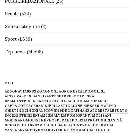
PUBBLIREDAZIONALE
(25)
Scuola
(534)
Senza categoria
(2)
Sport
(1.639)
Top news
(14.598)
TAG
ABBONATI
ABRUZZO
AGNONE
AGNONESE
ALTOMOLISE
ALTO VASTESE
ALTOVASTESE
ARRESTO
ATESSA
BELMONTE DEL SANNIO
CACCIA
CALCIO
CAMPOBASSO
CAPRACOTTA
CARABINIERI
CASTIGLIONE MESSER MARINO
CHIETINO
CINGHIALI
COVID19
DROGA
FINANZA
FORESTALE
FURTO
INCIDENTE
ISERNIA
M5S
MALTEMPO
MIGRANTI
MOLISANI
MOLISANO
MOLISE
NEVE
OSPEDALE
POLIZIA
PROFUGHI
SANITÀ
SCHIAVI DI ABRUZZO
SCUOLA
SELECONTROLLO
TERMOLI
VASTESE
VASTO
VENAFRO
VIABILITÀ
VIGILI DEL FUOCO