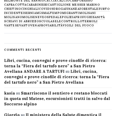
BELMONTE DEL SANNIO
CACCIA
CALCIO
CAMPOBASSO
CAPRACOTTA
CARABINIERI
CASTIGLIONE MESSER MARINO
CHIETINO
CINGHIALI
COVID19
DROGA
FINANZA
FORESTALE
FURTO
INCIDENTE
ISERNIA
M5S
MALTEMPO
MIGRANTI
MOLISANI
MOLISANO
MOLISE
NEVE
OSPEDALE
POLIZIA
PROFUGHI
SANITÀ
SCHIAVI DI ABRUZZO
SCUOLA
SELECONTROLLO
TERMOLI
VASTESE
VASTO
VENAFRO
VIABILITÀ
VIGILI DEL FUOCO
COMMENTI RECENTI
Libri, cucina, convegni e prove cinofile di ricerca:
torna la “Fiera del tartufo nero” a San Pietro
Avellana ANDARE A TARTUFI
su
Libri, cucina,
convegni e prove cinofile di ricerca: torna la “Fiera
del tartufo nero” a San Pietro Avellana
kasia
su
Smarriscono il sentiero e restano bloccati
in quota sul Matese, escursionisti tratti in salvo dal
Soccorso alpino
Giorgio
su
Il ministero della Salute dimentica il