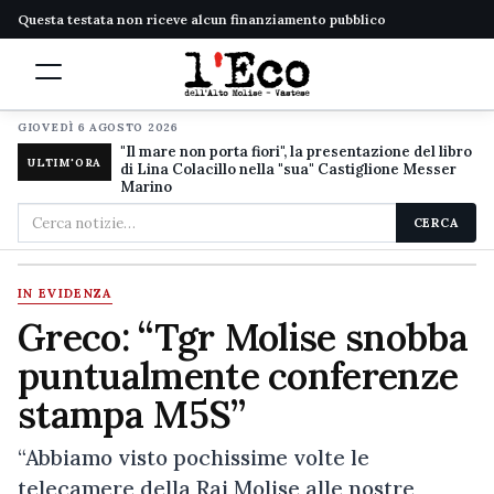
Questa testata non riceve alcun finanziamento pubblico
GIOVEDÌ 6 AGOSTO 2026
"Il mare non porta fiori", la presentazione del libro
ULTIM'ORA
di Lina Colacillo nella "sua" Castiglione Messer
Marino
Cerca
CERCA
nel
sito
IN EVIDENZA
Greco: “Tgr Molise snobba
puntualmente conferenze
stampa M5S”
“Abbiamo visto pochissime volte le
telecamere della Rai Molise alle nostre