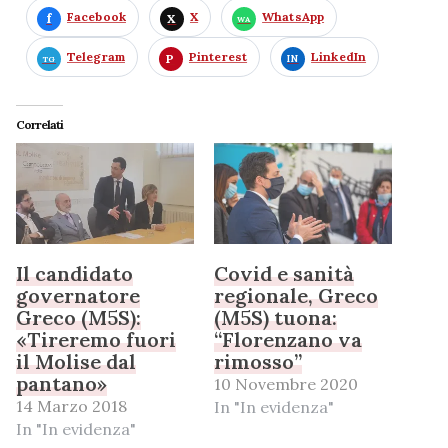
Facebook
X
WhatsApp
Telegram
Pinterest
LinkedIn
Correlati
Il candidato
Covid e sanità
governatore
regionale, Greco
Greco (M5S):
(M5S) tuona:
«Tireremo fuori
“Florenzano va
il Molise dal
rimosso”
pantano»
10 Novembre 2020
14 Marzo 2018
In "In evidenza"
In "In evidenza"