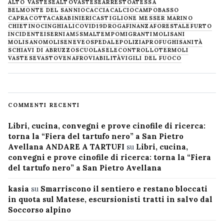
ALTO VASTESE
ALTOVASTESE
ARRESTO
ATESSA
BELMONTE DEL SANNIO
CACCIA
CALCIO
CAMPOBASSO
CAPRACOTTA
CARABINIERI
CASTIGLIONE MESSER MARINO
CHIETINO
CINGHIALI
COVID19
DROGA
FINANZA
FORESTALE
FURTO
INCIDENTE
ISERNIA
M5S
MALTEMPO
MIGRANTI
MOLISANI
MOLISANO
MOLISE
NEVE
OSPEDALE
POLIZIA
PROFUGHI
SANITÀ
SCHIAVI DI ABRUZZO
SCUOLA
SELECONTROLLO
TERMOLI
VASTESE
VASTO
VENAFRO
VIABILITÀ
VIGILI DEL FUOCO
COMMENTI RECENTI
Libri, cucina, convegni e prove cinofile di ricerca:
torna la “Fiera del tartufo nero” a San Pietro
Avellana ANDARE A TARTUFI
su
Libri, cucina,
convegni e prove cinofile di ricerca: torna la “Fiera
del tartufo nero” a San Pietro Avellana
kasia
su
Smarriscono il sentiero e restano bloccati
in quota sul Matese, escursionisti tratti in salvo dal
Soccorso alpino