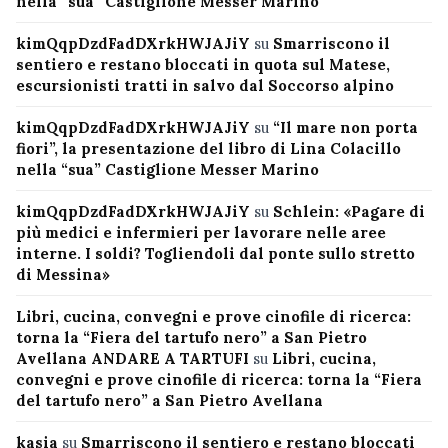
nella “sua” Castiglione Messer Marino
kimQqpDzdFadDXrkHWJAJiY
su
Smarriscono il
sentiero e restano bloccati in quota sul Matese,
escursionisti tratti in salvo dal Soccorso alpino
kimQqpDzdFadDXrkHWJAJiY
su
“Il mare non porta
fiori”, la presentazione del libro di Lina Colacillo
nella “sua” Castiglione Messer Marino
kimQqpDzdFadDXrkHWJAJiY
su
Schlein: «Pagare di
più medici e infermieri per lavorare nelle aree
interne. I soldi? Togliendoli dal ponte sullo stretto
di Messina»
Libri, cucina, convegni e prove cinofile di ricerca:
torna la “Fiera del tartufo nero” a San Pietro
Avellana ANDARE A TARTUFI
su
Libri, cucina,
convegni e prove cinofile di ricerca: torna la “Fiera
del tartufo nero” a San Pietro Avellana
kasia
su
Smarriscono il sentiero e restano bloccati