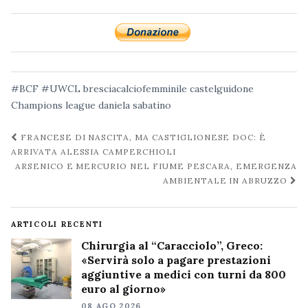
#BCF #UWCL
bresciacalciofemminile
castelguidone
Champions league
daniela sabatino
Navigazione
FRANCESE DI NASCITA, MA CASTIGLIONESE DOC: È
post
ARRIVATA ALESSIA CAMPERCHIOLI
ARSENICO E MERCURIO NEL FIUME PESCARA, EMERGENZA
AMBIENTALE IN ABRUZZO
ARTICOLI RECENTI
Chirurgia al “Caracciolo”, Greco:
«Servirà solo a pagare prestazioni
aggiuntive a medici con turni da 800
euro al giorno»
08 AGO 2026