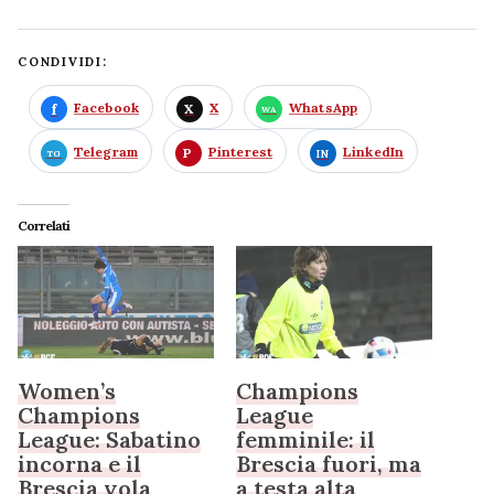
CONDIVIDI:
Facebook
X
WhatsApp
Telegram
Pinterest
LinkedIn
Correlati
Women’s
Champions
Champions
League
League: Sabatino
femminile: il
incorna e il
Brescia fuori, ma
Brescia vola
a testa alta