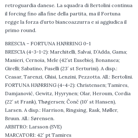
retroguardia danese. La squadra di Bertolini continua
il forcing fino alla fine della partita, ma il Fortuna
regge la forza d’urto biancoazzurra e si aggiudica il
primo round.
BRESCIA – FORTUNA HJØRRING 0-1
BRESCIA (4-3-1-2): Marchitelli, Salvai, D’Adda, Gama;
Manieri, Cernoia, Mele (42’st Eusebio), Bonansea;
Girelli; Sabatino, Fuselli (23′ st Serturini). A disp.:
Ceasar, Tarenzi, Ghisi, Lenzini, Pezzotta. All.: Bertolini.
FORTUNA HJØRRING (4-4-2): Christensen; Tamires,
Damjanović, Gewitz, Hyyrynen; Olar, Heroum, Cordia
(22′ st Frank), Thøgersen; Čonč (10′ st Hansen),
Larsen. A disp.: Harrison, Ringsing, Rask, Møller,
Bruun. All.: Sørensen.
ARBITRO: Larsson (SVE)
MARCATORI: 42′ pt Tamires