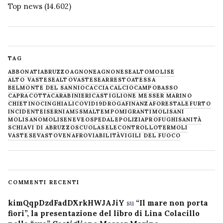
Top news
(14.602)
TAG
ABBONATI
ABRUZZO
AGNONE
AGNONESE
ALTOMOLISE
ALTO VASTESE
ALTOVASTESE
ARRESTO
ATESSA
BELMONTE DEL SANNIO
CACCIA
CALCIO
CAMPOBASSO
CAPRACOTTA
CARABINIERI
CASTIGLIONE MESSER MARINO
CHIETINO
CINGHIALI
COVID19
DROGA
FINANZA
FORESTALE
FURTO
INCIDENTE
ISERNIA
M5S
MALTEMPO
MIGRANTI
MOLISANI
MOLISANO
MOLISE
NEVE
OSPEDALE
POLIZIA
PROFUGHI
SANITÀ
SCHIAVI DI ABRUZZO
SCUOLA
SELECONTROLLO
TERMOLI
VASTESE
VASTO
VENAFRO
VIABILITÀ
VIGILI DEL FUOCO
COMMENTI RECENTI
kimQqpDzdFadDXrkHWJAJiY
su
“Il mare non porta
fiori”, la presentazione del libro di Lina Colacillo