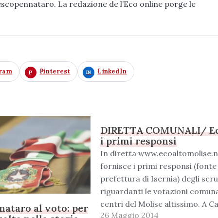
Pescopennataro. La redazione de l’Eco online porge le
gram
Pinterest
LinkedIn
DIRETTA COMUNALI/ E
i primi responsi
In diretta www.ecoaltomolise.
fornisce i primi responsi (fonte
prefettura di Isernia) degli scru
riguardanti le votazioni comuna
centri del Molise altissimo. A C
ataro al voto: per
26 Maggio 2014
Del Giudice eletto sindaco il