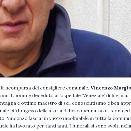
r la scomparsa del consigliere comunale,
Vincenzo Margio
nni. L’uomo è deceduto all’ospedale ‘Veneziale’ di Isernia.
ontagna e ottimo maestro di sci, conosciutisimo e ben app
unale più longevo della storia di Pescopennataro. “Icona ed
 Vincenzo lascia un vuoto incolmabile in tutta la comunità
uale ha lavorato per tanti anni. I funerali si sono svolti nell