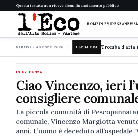
Questa testata non riceve alcun finanziamento pubblico
HOME
IN EVIDENZA
NEWS
SABATO 8 AGOSTO 2026
ULTIM'ORA
IN EVIDENZA
Ciao Vincenzo, ieri l’
consigliere comunal
La piccola comunità di Pescopennataro
comunale, Vincenzo Margiotta venuto 
anni. L’uomo è deceduto all’ospedale ‘V