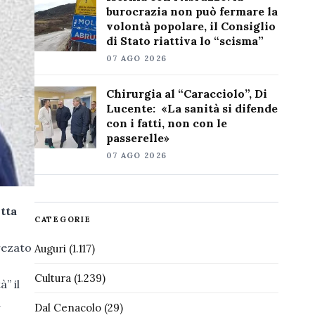
burocrazia non può fermare la
volontà popolare, il Consiglio
di Stato riattiva lo “scisma”
07 AGO 2026
Chirurgia al “Caracciolo”, Di
Lucente: «La sanità si difende
con i fatti, non con le
passerelle»
07 AGO 2026
tta
CATEGORIE
rezato
Auguri
(1.117)
Cultura
(1.239)
” il
a
Dal Cenacolo
(29)