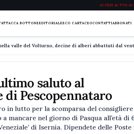
ACCEDI AL TUO A
L'ATTACCA BOTTONE
EDITORIALE
ECO CARTACEO
CONTATTI
ABBONATI
ultimo saluto al
e di Pescopennataro
 in lutto per la scomparsa del consigliere
a mancare nel giorno di Pasqua all’età di 
eneziale’ di Isernia. Dipendete delle Poste 