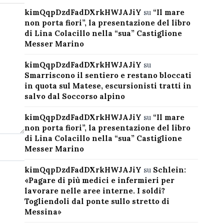
kimQqpDzdFadDXrkHWJAJiY
su
“Il mare
non porta fiori”, la presentazione del libro
di Lina Colacillo nella “sua” Castiglione
Messer Marino
kimQqpDzdFadDXrkHWJAJiY
su
Smarriscono il sentiero e restano bloccati
in quota sul Matese, escursionisti tratti in
salvo dal Soccorso alpino
kimQqpDzdFadDXrkHWJAJiY
su
“Il mare
non porta fiori”, la presentazione del libro
di Lina Colacillo nella “sua” Castiglione
Messer Marino
kimQqpDzdFadDXrkHWJAJiY
su
Schlein:
«Pagare di più medici e infermieri per
lavorare nelle aree interne. I soldi?
Togliendoli dal ponte sullo stretto di
Messina»