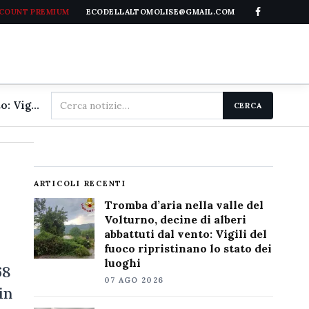
CCOUNT PREMIUM
ECODELLALTOMOLISE@GMAIL.COM
Cerca
Tromba d'aria nella valle del Volturno, decine di alberi abbattuti dal vento: Vigili del fuoco ripristinano lo stato dei luoghi
CERCA
nel
sito
ARTICOLI RECENTI
Tromba d’aria nella valle del
Volturno, decine di alberi
abbattuti dal vento: Vigili del
fuoco ripristinano lo stato dei
luoghi
68
07 AGO 2026
in