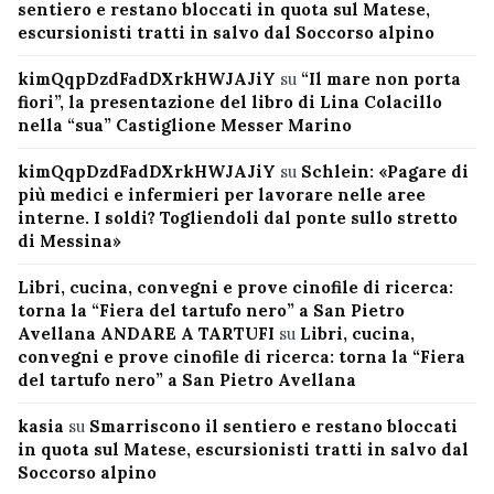
sentiero e restano bloccati in quota sul Matese,
escursionisti tratti in salvo dal Soccorso alpino
kimQqpDzdFadDXrkHWJAJiY
su
“Il mare non porta
fiori”, la presentazione del libro di Lina Colacillo
nella “sua” Castiglione Messer Marino
kimQqpDzdFadDXrkHWJAJiY
su
Schlein: «Pagare di
più medici e infermieri per lavorare nelle aree
interne. I soldi? Togliendoli dal ponte sullo stretto
di Messina»
Libri, cucina, convegni e prove cinofile di ricerca:
torna la “Fiera del tartufo nero” a San Pietro
Avellana ANDARE A TARTUFI
su
Libri, cucina,
convegni e prove cinofile di ricerca: torna la “Fiera
del tartufo nero” a San Pietro Avellana
kasia
su
Smarriscono il sentiero e restano bloccati
in quota sul Matese, escursionisti tratti in salvo dal
Soccorso alpino