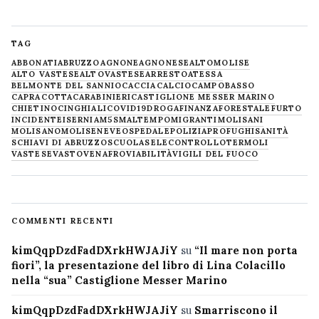
TAG
ABBONATI
ABRUZZO
AGNONE
AGNONESE
ALTOMOLISE
ALTO VASTESE
ALTOVASTESE
ARRESTO
ATESSA
BELMONTE DEL SANNIO
CACCIA
CALCIO
CAMPOBASSO
CAPRACOTTA
CARABINIERI
CASTIGLIONE MESSER MARINO
CHIETINO
CINGHIALI
COVID19
DROGA
FINANZA
FORESTALE
FURTO
INCIDENTE
ISERNIA
M5S
MALTEMPO
MIGRANTI
MOLISANI
MOLISANO
MOLISE
NEVE
OSPEDALE
POLIZIA
PROFUGHI
SANITÀ
SCHIAVI DI ABRUZZO
SCUOLA
SELECONTROLLO
TERMOLI
VASTESE
VASTO
VENAFRO
VIABILITÀ
VIGILI DEL FUOCO
COMMENTI RECENTI
kimQqpDzdFadDXrkHWJAJiY
su
“Il mare non porta
fiori”, la presentazione del libro di Lina Colacillo
nella “sua” Castiglione Messer Marino
kimQqpDzdFadDXrkHWJAJiY
su
Smarriscono il