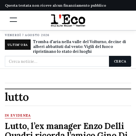
Questa testata non riceve alcun finanziamento pubblico
VENERDÌ 7 AGOSTO 2026
Tromba d'aria nella valle del Volturno, decine di
ULTIM'ORA
alberi abbattuti dal vento: Vigili del fuoco
ripristinano lo stato dei luoghi
Cerca
CERCA
nel
sito
lutto
IN EVIDENZA
Lutto, l’ex manager Enzo Delli
Quadri ricorda l’amico Gino Di