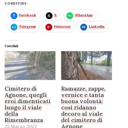
CONDIVIDI:
Facebook
X
WhatsApp
Telegram
Pinterest
LinkedIn
Correlati
Cimitero di
Ramazze, zappe,
Agnone, quegli
vernice e tanta
eroi dimenticati
buona volontà:
lungo il viale
così ridanno
della
decoro al viale
Rimembranza
del cimitero di
Agnone
25 Marzo 2022