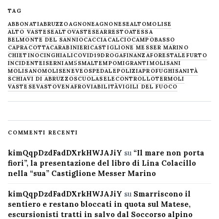
TAG
ABBONATI
ABRUZZO
AGNONE
AGNONESE
ALTOMOLISE
ALTO VASTESE
ALTOVASTESE
ARRESTO
ATESSA
BELMONTE DEL SANNIO
CACCIA
CALCIO
CAMPOBASSO
CAPRACOTTA
CARABINIERI
CASTIGLIONE MESSER MARINO
CHIETINO
CINGHIALI
COVID19
DROGA
FINANZA
FORESTALE
FURTO
INCIDENTE
ISERNIA
M5S
MALTEMPO
MIGRANTI
MOLISANI
MOLISANO
MOLISE
NEVE
OSPEDALE
POLIZIA
PROFUGHI
SANITÀ
SCHIAVI DI ABRUZZO
SCUOLA
SELECONTROLLO
TERMOLI
VASTESE
VASTO
VENAFRO
VIABILITÀ
VIGILI DEL FUOCO
COMMENTI RECENTI
kimQqpDzdFadDXrkHWJAJiY
su
“Il mare non porta
fiori”, la presentazione del libro di Lina Colacillo
nella “sua” Castiglione Messer Marino
kimQqpDzdFadDXrkHWJAJiY
su
Smarriscono il
sentiero e restano bloccati in quota sul Matese,
escursionisti tratti in salvo dal Soccorso alpino