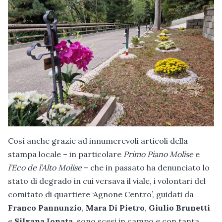
Così anche grazie ad innumerevoli articoli della
stampa locale – in particolare
Primo Piano Molise
e
l’Eco de l’Alto Molise
– che in passato ha denunciato lo
stato di degrado in cui versava il viale, i volontari del
comitato di quartiere ‘Agnone Centro’, guidati da
Franco Pannunzio
,
Mara Di Pietro
,
Giulio Brunetti
e
Silvana Ionata
, sono scesi in campo e con tanta