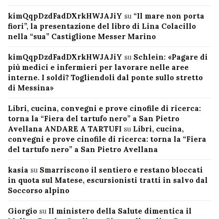
kimQqpDzdFadDXrkHWJAJiY
su
“Il mare non porta
fiori”, la presentazione del libro di Lina Colacillo
nella “sua” Castiglione Messer Marino
kimQqpDzdFadDXrkHWJAJiY
su
Schlein: «Pagare di
più medici e infermieri per lavorare nelle aree
interne. I soldi? Togliendoli dal ponte sullo stretto
di Messina»
Libri, cucina, convegni e prove cinofile di ricerca:
torna la “Fiera del tartufo nero” a San Pietro
Avellana ANDARE A TARTUFI
su
Libri, cucina,
convegni e prove cinofile di ricerca: torna la “Fiera
del tartufo nero” a San Pietro Avellana
kasia
su
Smarriscono il sentiero e restano bloccati
in quota sul Matese, escursionisti tratti in salvo dal
Soccorso alpino
Giorgio
su
Il ministero della Salute dimentica il