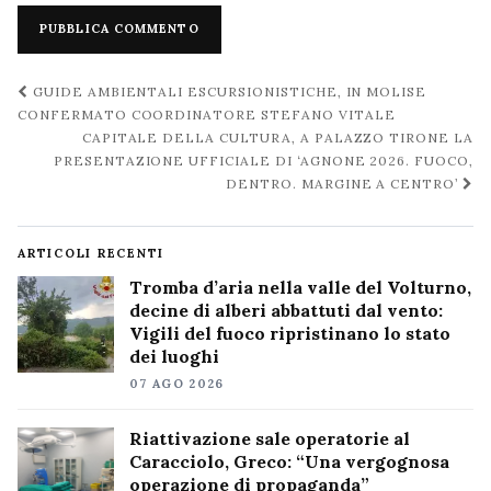
Navigazione
GUIDE AMBIENTALI ESCURSIONISTICHE, IN MOLISE
post
CONFERMATO COORDINATORE STEFANO VITALE
CAPITALE DELLA CULTURA, A PALAZZO TIRONE LA
PRESENTAZIONE UFFICIALE DI ‘AGNONE 2026. FUOCO,
DENTRO. MARGINE A CENTRO’
ARTICOLI RECENTI
Tromba d’aria nella valle del Volturno,
decine di alberi abbattuti dal vento:
Vigili del fuoco ripristinano lo stato
dei luoghi
07 AGO 2026
Riattivazione sale operatorie al
Caracciolo, Greco: “Una vergognosa
operazione di propaganda”