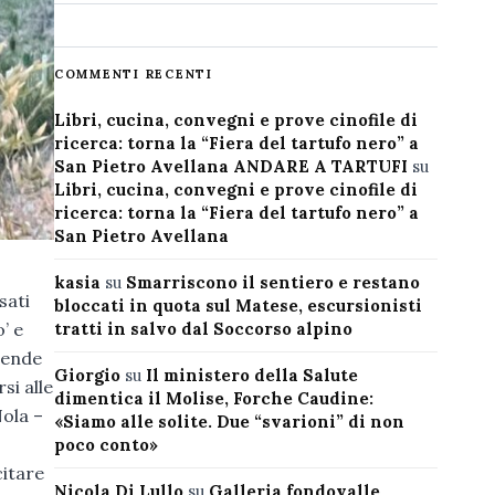
COMMENTI RECENTI
Libri, cucina, convegni e prove cinofile di
ricerca: torna la “Fiera del tartufo nero” a
San Pietro Avellana ANDARE A TARTUFI
su
Libri, cucina, convegni e prove cinofile di
ricerca: torna la “Fiera del tartufo nero” a
San Pietro Avellana
kasia
su
Smarriscono il sentiero e restano
sati
bloccati in quota sul Matese, escursionisti
’ e
tratti in salvo dal Soccorso alpino
iende
Giorgio
su
Il ministero della Salute
si alle
dimentica il Molise, Forche Caudine:
Nola –
«Siamo alle solite. Due “svarioni” di non
poco conto»
citare
Nicola Di Lullo
su
Galleria fondovalle