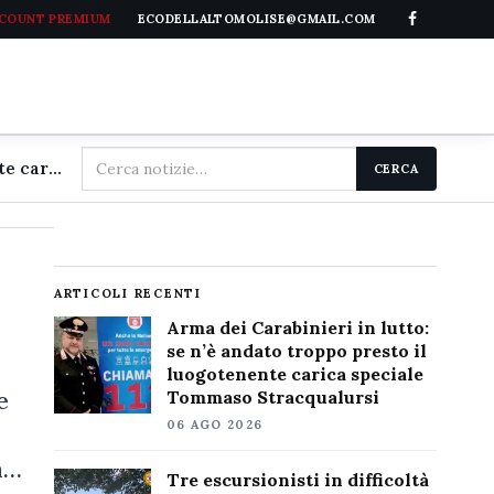
CCOUNT PREMIUM
ECODELLALTOMOLISE@GMAIL.COM
Cerca
Arma dei Carabinieri in lutto: se n'è andato troppo presto il luogotenente carica speciale Tommaso Stracqualursi
CERCA
nel
sito
ARTICOLI RECENTI
Arma dei Carabinieri in lutto:
se n’è andato troppo presto il
luogotenente carica speciale
e
Tommaso Stracqualursi
06 AGO 2026
à…
Tre escursionisti in difficoltà