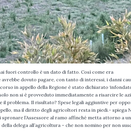
mai fuori controllo è un dato di fatto. Così come era
avrebbe dovuto pagare, con tanto di interessi, i danni cau
l ricorso in appello della Regione è stato dichiarato ‘infondato
n solo non si è provveduto immediatamente a risarcire le az
 il problema. Il risultato? Spese legali aggiuntive per oppor
pello, ma il diritto degli agricoltori resta in piedi.- spiega 
i spronare l’Assessore al ramo affinché metta attorno a un
are della delega all’agricoltura – che non nomino per non sus