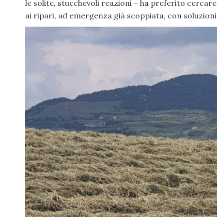
le solite, stucchevoli reazioni – ha preferito cercare
ai ripari, ad emergenza già scoppiata, con soluzio