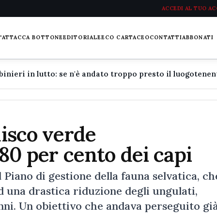
ACCEDI AL TUO A
L'ATTACCA BOTTONE
EDITORIALE
ECO CARTACEO
CONTATTI
ABBONATI
disco verde
’80 per cento dei capi
 Piano di gestione della fauna selvatica, ch
d una drastica riduzione degli ungulati,
nni. Un obiettivo che andava perseguito gi