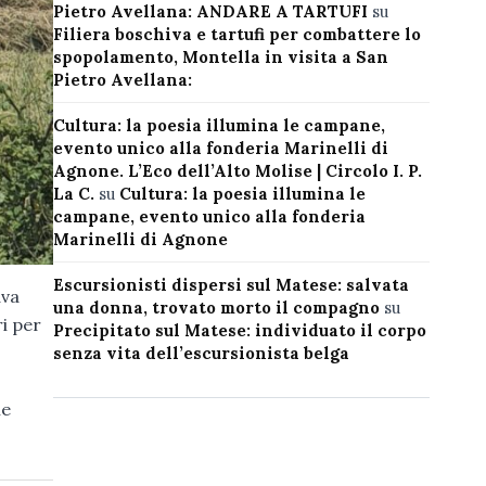
Pietro Avellana: ANDARE A TARTUFI
su
Filiera boschiva e tartufi per combattere lo
spopolamento, Montella in visita a San
Pietro Avellana:
Cultura: la poesia illumina le campane,
evento unico alla fonderia Marinelli di
Agnone. L’Eco dell’Alto Molise | Circolo I. P.
La C.
su
Cultura: la poesia illumina le
campane, evento unico alla fonderia
Marinelli di Agnone
Escursionisti dispersi sul Matese: salvata
ava
una donna, trovato morto il compagno
su
i per
Precipitato sul Matese: individuato il corpo
senza vita dell’escursionista belga
le