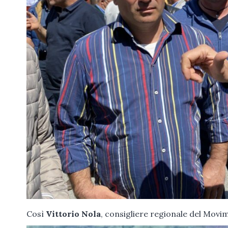
Così
Vittorio Nola
, consigliere regionale del Movim