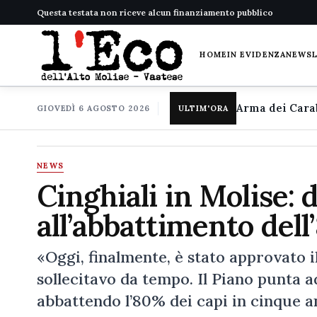
Questa testata non riceve alcun finanziamento pubblico
HOME
IN EVIDENZA
NEWS
GIOVEDÌ 6 AGOSTO 2026
ULTIM'ORA
NEWS
Cinghiali in Molise: 
all’abbattimento dell
«Oggi, finalmente, è stato approvato il
sollecitavo da tempo. Il Piano punta a
abbattendo l’80% dei capi in cinque a