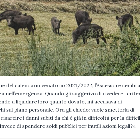
one del calendario venatorio 2021/2022, l’Assessore sembr
 nell’emergenza. Quando gli suggerivo di rivedere i criter
endo a liquidare loro quanto dovuto, mi accusava di
i sul piano personale. Ora gli chiedo: vuole smetterla di
sarcire i danni subiti da chi è già in difficoltà per la diffici
ce di spendere soldi pubblici per inutili azioni legali?».