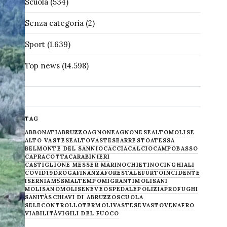
Scuola
(534)
Senza categoria
(2)
Sport
(1.639)
Top news
(14.598)
TAG
ABBONATI
ABRUZZO
AGNONE
AGNONESE
ALTOMOLISE
ALTO VASTESE
ALTOVASTESE
ARRESTO
ATESSA
BELMONTE DEL SANNIO
CACCIA
CALCIO
CAMPOBASSO
CAPRACOTTA
CARABINIERI
CASTIGLIONE MESSER MARINO
CHIETINO
CINGHIALI
COVID19
DROGA
FINANZA
FORESTALE
FURTO
INCIDENTE
ISERNIA
M5S
MALTEMPO
MIGRANTI
MOLISANI
MOLISANO
MOLISE
NEVE
OSPEDALE
POLIZIA
PROFUGHI
SANITÀ
SCHIAVI DI ABRUZZO
SCUOLA
SELECONTROLLO
TERMOLI
VASTESE
VASTO
VENAFRO
VIABILITÀ
VIGILI DEL FUOCO