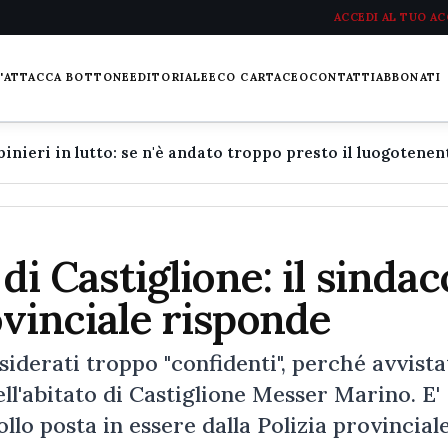
ACCEDI AL TUO A
L'ATTACCA BOTTONE
EDITORIALE
ECO CARTACEO
CONTATTI
ABBONATI
 di Castiglione: il sindac
ovinciale risponde
iderati troppo "confidenti", perché avvista
ll'abitato di Castiglione Messer Marino. E'
ollo posta in essere dalla Polizia provincial