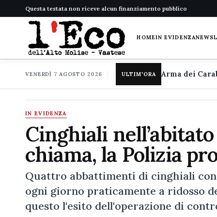
Questa testata non riceve alcun finanziamento pubblico
HOME
IN EVIDENZA
NEWS
VENERDÌ 7 AGOSTO 2026
ULTIM'ORA
IN EVIDENZA
Cinghiali nell’abitato
chiama, la Polizia pr
Quattro abbattimenti di cinghiali cons
ogni giorno praticamente a ridosso de
questo l'esito dell'operazione di contr