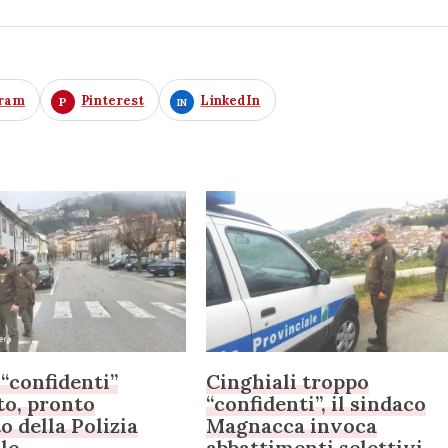
gram
Pinterest
LinkedIn
 “confidenti”
Cinghiali troppo
ato, pronto
“confidenti”, il sindaco
o della Polizia
Magnacca invoca
le
abbattimenti selettivi