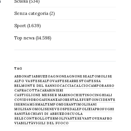
a
Scuola
(534)
Senza categoria
(2)
Sport
(1.639)
Top news
(14.598)
TAG
ABBONATI
ABRUZZO
AGNONE
AGNONESE
ALTOMOLISE
ALTO VASTESE
ALTOVASTESE
ARRESTO
ATESSA
BELMONTE DEL SANNIO
CACCIA
CALCIO
CAMPOBASSO
CAPRACOTTA
CARABINIERI
CASTIGLIONE MESSER MARINO
CHIETINO
CINGHIALI
COVID19
DROGA
FINANZA
FORESTALE
FURTO
INCIDENTE
ISERNIA
M5S
MALTEMPO
MIGRANTI
MOLISANI
MOLISANO
MOLISE
NEVE
OSPEDALE
POLIZIA
PROFUGHI
SANITÀ
SCHIAVI DI ABRUZZO
SCUOLA
SELECONTROLLO
TERMOLI
VASTESE
VASTO
VENAFRO
VIABILITÀ
VIGILI DEL FUOCO