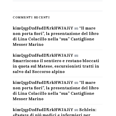
COMMENTI RECENTI
kimQqpDzdFadDXrkHWJAJiY
su
“Il mare
non porta fiori”, la presentazione del libro
di Lina Colacillo nella “sua” Castiglione
Messer Marino
kimQqpDzdFadDXrkHWJAJiY
su
Smarriscono il sentiero e restano bloccati
in quota sul Matese, escursionisti tratti in
salvo dal Soccorso alpino
kimQqpDzdFadDXrkHWJAJiY
su
“Il mare
non porta fiori”, la presentazione del libro
di Lina Colacillo nella “sua” Castiglione
Messer Marino
kimQqpDzdFadDXrkHWJAJiY
su
Schlein:
«Pagare di più medici e infermieri per