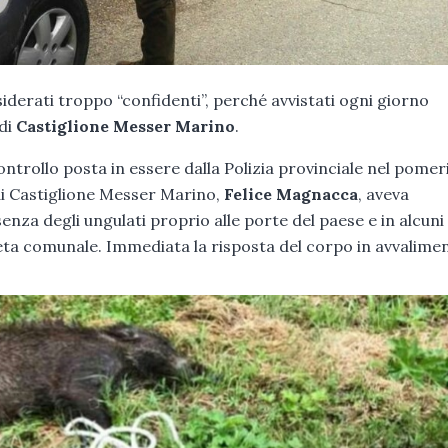
siderati troppo “confidenti”, perché avvistati ogni giorno
 di
Castiglione Messer Marino
.
controllo posta in essere dalla Polizia provinciale nel pomer
o di Castiglione Messer Marino,
Felice Magnacca
, aveva
nza degli ungulati proprio alle porte del paese e in alcuni
pineta comunale. Immediata la risposta del corpo in avvalime