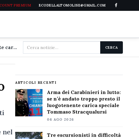
CCOUNT PREMIUM
ECODELLALTOMOLISE@GMAIL.COM
Cerca
Arma dei Carabinieri in lutto: se n'è andato troppo presto il luogotenente carica speciale Tommaso Stracqualursi
CERCA
nel
sito
o
ARTICOLI RECENTI
Arma dei Carabinieri in lutto:
se n’è andato troppo presto il
luogotenente carica speciale
ti
Tommaso Stracqualursi
06 AGO 2026
e nel
Tre escursionisti in difficoltà