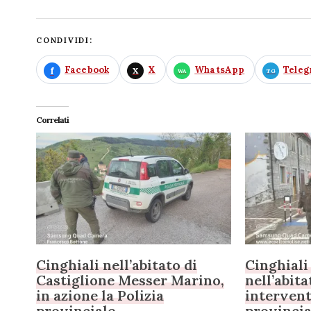
CONDIVIDI:
Facebook
X
WhatsApp
Tele
Correlati
Cinghiali nell’abitato di
Cinghiali
Castiglione Messer Marino,
nell’abit
in azione la Polizia
intervent
provinciale
provincia