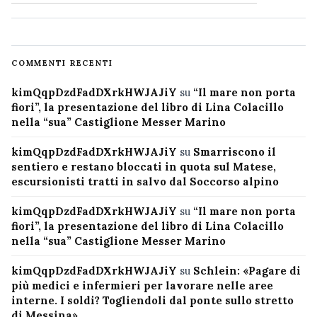
COMMENTI RECENTI
kimQqpDzdFadDXrkHWJAJiY
su
“Il mare non porta
fiori”, la presentazione del libro di Lina Colacillo
nella “sua” Castiglione Messer Marino
kimQqpDzdFadDXrkHWJAJiY
su
Smarriscono il
sentiero e restano bloccati in quota sul Matese,
escursionisti tratti in salvo dal Soccorso alpino
kimQqpDzdFadDXrkHWJAJiY
su
“Il mare non porta
fiori”, la presentazione del libro di Lina Colacillo
nella “sua” Castiglione Messer Marino
kimQqpDzdFadDXrkHWJAJiY
su
Schlein: «Pagare di
più medici e infermieri per lavorare nelle aree
interne. I soldi? Togliendoli dal ponte sullo stretto
di Messina»