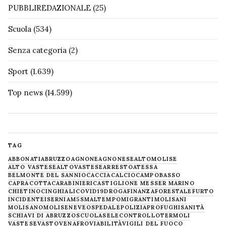
PUBBLIREDAZIONALE
(25)
Scuola
(534)
Senza categoria
(2)
Sport
(1.639)
Top news
(14.599)
TAG
ABBONATI
ABRUZZO
AGNONE
AGNONESE
ALTOMOLISE
ALTO VASTESE
ALTOVASTESE
ARRESTO
ATESSA
BELMONTE DEL SANNIO
CACCIA
CALCIO
CAMPOBASSO
CAPRACOTTA
CARABINIERI
CASTIGLIONE MESSER MARINO
CHIETINO
CINGHIALI
COVID19
DROGA
FINANZA
FORESTALE
FURTO
INCIDENTE
ISERNIA
M5S
MALTEMPO
MIGRANTI
MOLISANI
MOLISANO
MOLISE
NEVE
OSPEDALE
POLIZIA
PROFUGHI
SANITÀ
SCHIAVI DI ABRUZZO
SCUOLA
SELECONTROLLO
TERMOLI
VASTESE
VASTO
VENAFRO
VIABILITÀ
VIGILI DEL FUOCO