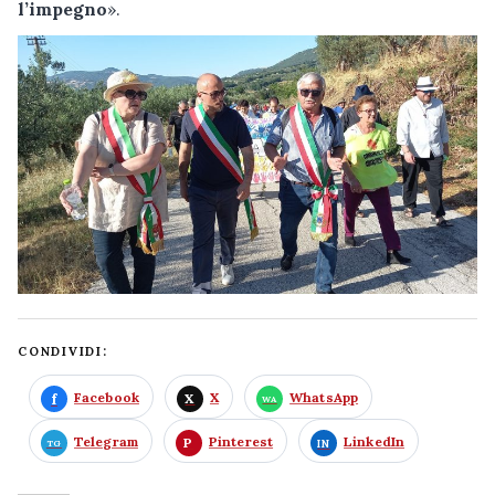
l’impegno
».
CONDIVIDI:
Facebook
X
WhatsApp
Telegram
Pinterest
LinkedIn