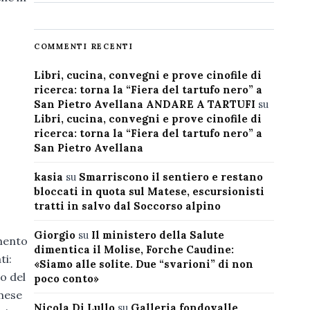
COMMENTI RECENTI
Libri, cucina, convegni e prove cinofile di
ricerca: torna la “Fiera del tartufo nero” a
San Pietro Avellana ANDARE A TARTUFI
su
Libri, cucina, convegni e prove cinofile di
ricerca: torna la “Fiera del tartufo nero” a
San Pietro Avellana
kasia
su
Smarriscono il sentiero e restano
bloccati in quota sul Matese, escursionisti
tratti in salvo dal Soccorso alpino
Giorgio
su
Il ministero della Salute
amento
dimentica il Molise, Forche Caudine:
ti:
«Siamo alle solite. Due “svarioni” di non
io del
poco conto»
 mese
Nicola Di Lullo
su
Galleria fondovalle