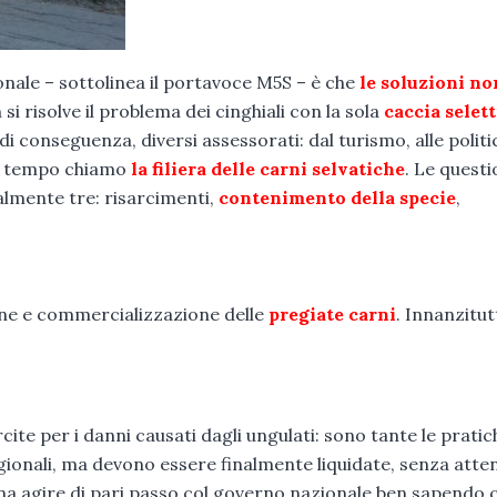
nale – sottolinea il portavoce M5S – è che
le soluzioni no
si risolve il problema dei cinghiali con la sola
caccia selett
i conseguenza, diversi assessorati: dal turismo, alle politi
da tempo chiamo
la filiera delle carni selvatiche
. Le questi
lmente tre: risarcimenti,
contenimento della specie
,
one e commercializzazione delle
pregiate carni
. Innanzitut
ite per i danni causati dagli ungulati: sono tante le pratic
regionali, ma devono essere finalmente liquidate, senza atte
gna agire di pari passo col governo nazionale ben sapendo c