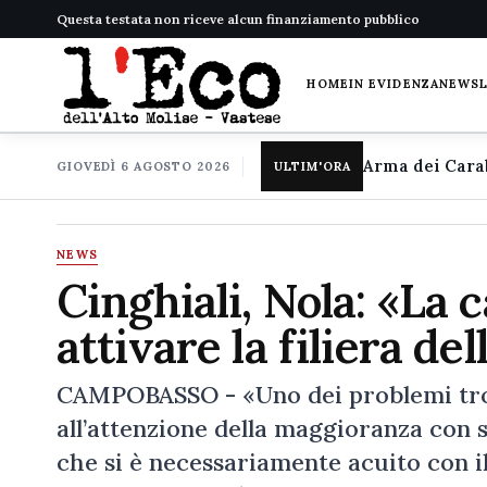
Questa testata non riceve alcun finanziamento pubblico
HOME
IN EVIDENZA
NEWS
GIOVEDÌ 6 AGOSTO 2026
ULTIM'ORA
NEWS
Cinghiali, Nola: «La 
attivare la filiera de
CAMPOBASSO - «Uno dei problemi trop
all’attenzione della maggioranza con sp
che si è necessariamente acuito con i