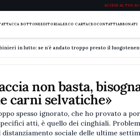
ACCEDI AL TUO A
L'ATTACCA BOTTONE
EDITORIALE
ECO CARTACEO
CONTATTI
ABBONATI
caccia non basta, bisogn
lle carni selvatiche»
po spesso ignorato, che ho provato a por
ecifici atti, è quello dei cinghiali. Proble
l distanziamento sociale delle ultime setti