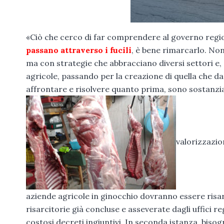
«Ciò che cerco di far comprendere al governo regio
passano attraverso i fucili
, è bene rimarcarlo. Non 
ma con strategie che abbracciano diversi settori e, d
agricole, passando per la creazione di quella che 
affrontare e risolvere quanto prima, sono sostanzia
valorizzazi
aziende agricole in ginocchio dovranno essere risarc
risarcitorie già concluse e asseverate dagli uffici 
costosi decreti ingiuntivi. In seconda istanza, biso