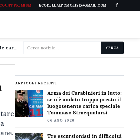
CCOUNT PREMIUM
ECODELLALTOMOLISE@GMAIL.COM
Cerca
Arma dei Carabinieri in lutto: se n'è andato troppo presto il luogotenente carica speciale Tommaso Stracqualursi
CERCA
nel
sito
a
ARTICOLI RECENTI
Arma dei Carabinieri in lutto:
se n’è andato troppo presto il
luogotenente carica speciale
tare
Tommaso Stracqualursi
06 AGO 2026
ma
mane.
Tre escursionisti in difficoltà