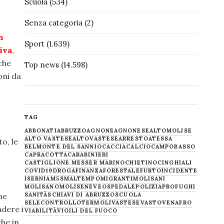
Scuola
(534)
Senza categoria
(2)
n
Sport
(1.639)
iva
,
che
Top news
(14.598)
oni da
TAG
ABBONATI
ABRUZZO
AGNONE
AGNONESE
ALTOMOLISE
ALTO VASTESE
ALTOVASTESE
ARRESTO
ATESSA
to, le
BELMONTE DEL SANNIO
CACCIA
CALCIO
CAMPOBASSO
CAPRACOTTA
CARABINIERI
CASTIGLIONE MESSER MARINO
CHIETINO
CINGHIALI
COVID19
DROGA
FINANZA
FORESTALE
FURTO
INCIDENTE
ISERNIA
M5S
MALTEMPO
MIGRANTI
MOLISANI
MOLISANO
MOLISE
NEVE
OSPEDALE
POLIZIA
PROFUGHI
SANITÀ
SCHIAVI DI ABRUZZO
SCUOLA
he
SELECONTROLLO
TERMOLI
VASTESE
VASTO
VENAFRO
ndere i
VIABILITÀ
VIGILI DEL FUOCO
he in