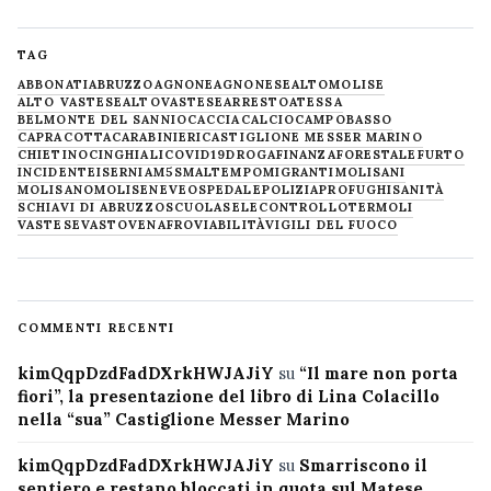
TAG
ABBONATI
ABRUZZO
AGNONE
AGNONESE
ALTOMOLISE
ALTO VASTESE
ALTOVASTESE
ARRESTO
ATESSA
BELMONTE DEL SANNIO
CACCIA
CALCIO
CAMPOBASSO
CAPRACOTTA
CARABINIERI
CASTIGLIONE MESSER MARINO
CHIETINO
CINGHIALI
COVID19
DROGA
FINANZA
FORESTALE
FURTO
INCIDENTE
ISERNIA
M5S
MALTEMPO
MIGRANTI
MOLISANI
MOLISANO
MOLISE
NEVE
OSPEDALE
POLIZIA
PROFUGHI
SANITÀ
SCHIAVI DI ABRUZZO
SCUOLA
SELECONTROLLO
TERMOLI
VASTESE
VASTO
VENAFRO
VIABILITÀ
VIGILI DEL FUOCO
COMMENTI RECENTI
kimQqpDzdFadDXrkHWJAJiY
su
“Il mare non porta
fiori”, la presentazione del libro di Lina Colacillo
nella “sua” Castiglione Messer Marino
kimQqpDzdFadDXrkHWJAJiY
su
Smarriscono il
sentiero e restano bloccati in quota sul Matese,