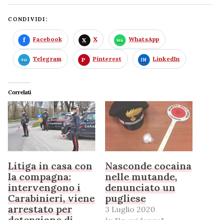
CONDIVIDI:
Facebook
X
WhatsApp
Telegram
Pinterest
LinkedIn
Correlati
Litiga in casa con
Nasconde cocaina
la compagna:
nelle mutande,
intervengono i
denunciato un
Carabinieri, viene
pugliese
arrestato per
3 Luglio 2020
detenzione di