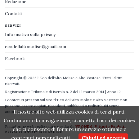
Redazione
Contatti
SERVIZI
Informativa sulla privacy
ecodellaltomolise@gmail.com
Facebook
Copyright © 2026 l'Eco dell'Alto Molise e Alto Vastese. Tutti i diritti
riservati.
Registrazione Tribunale di Isernia n. 2 del 12 marzo 2014 | Anno 12
I contenuti presenti sul sito "l'Eco dell'Alto Molise e Alto Vastese" non
possono essere copiati, riprodotti, pubblicati o redistribuiti senza
Il nostro sito web utilizza cookies di terzi parti.
autorizzazione espressa degli autori.
Continuando la navigazione, si accetta l uso dei cookies
Piattaforma web realizzata e gestita da
VPONE di Vittorio Paoletti
che ci consente di fornire un servizio ottimale e
PRIVACY
CONTATTI
REDAZIONE
contenuti personalizzati.
Chiudi ed accetta