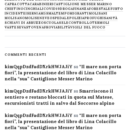
CAPRACOTTA
CARABINIERI
CASTIGLIONE MESSER MARINO
CHIETINO
CINGHIALI
COVID19
DROGA
FINANZA
FORESTALE
FURTO
INCIDENTE
ISERNIA
M5S
MALTEMPO
MIGRANTI
MOLISANI
MOLISANO
MOLISE
NEVE
OSPEDALE
POLIZIA
PROFUGHI
SANITÀ
SCHIAVI DI ABRUZZO
SCUOLA
SELECONTROLLO
TERMOLI
VASTESE
VASTO
VENAFRO
VIABILITÀ
VIGILI DEL FUOCO
COMMENTI RECENTI
kimQqpDzdFadDXrkHWJAJiY
su
“Il mare non porta
fiori”, la presentazione del libro di Lina Colacillo
nella “sua” Castiglione Messer Marino
kimQqpDzdFadDXrkHWJAJiY
su
Smarriscono il
sentiero e restano bloccati in quota sul Matese,
escursionisti tratti in salvo dal Soccorso alpino
kimQqpDzdFadDXrkHWJAJiY
su
“Il mare non porta
fiori”, la presentazione del libro di Lina Colacillo
nella “sua” Castiglione Messer Marino