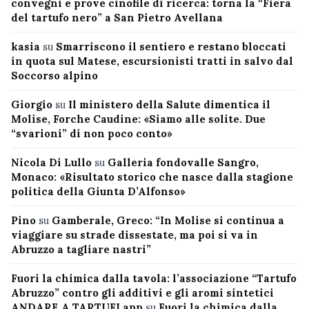
convegni e prove cinofile di ricerca: torna la “Fiera
del tartufo nero” a San Pietro Avellana
kasia
su
Smarriscono il sentiero e restano bloccati
in quota sul Matese, escursionisti tratti in salvo dal
Soccorso alpino
Giorgio
su
Il ministero della Salute dimentica il
Molise, Forche Caudine: «Siamo alle solite. Due
“svarioni” di non poco conto»
Nicola Di Lullo
su
Galleria fondovalle Sangro,
Monaco: «Risultato storico che nasce dalla stagione
politica della Giunta D’Alfonso»
Pino
su
Gamberale, Greco: “In Molise si continua a
viaggiare su strade dissestate, ma poi si va in
Abruzzo a tagliare nastri”
Fuori la chimica dalla tavola: l’associazione “Tartufo
Abruzzo” contro gli additivi e gli aromi sintetici
ANDARE A TARTUFI app
su
Fuori la chimica dalla