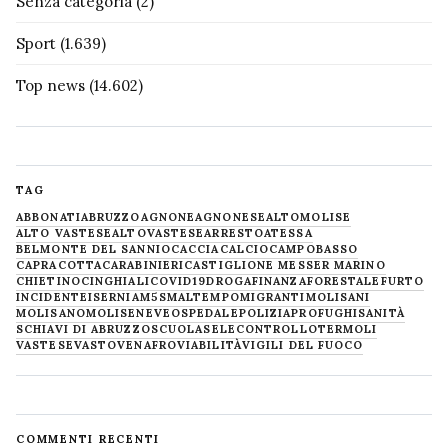
Senza categoria
(2)
Sport
(1.639)
Top news
(14.602)
TAG
ABBONATI
ABRUZZO
AGNONE
AGNONESE
ALTOMOLISE
ALTO VASTESE
ALTOVASTESE
ARRESTO
ATESSA
BELMONTE DEL SANNIO
CACCIA
CALCIO
CAMPOBASSO
CAPRACOTTA
CARABINIERI
CASTIGLIONE MESSER MARINO
CHIETINO
CINGHIALI
COVID19
DROGA
FINANZA
FORESTALE
FURTO
INCIDENTE
ISERNIA
M5S
MALTEMPO
MIGRANTI
MOLISANI
MOLISANO
MOLISE
NEVE
OSPEDALE
POLIZIA
PROFUGHI
SANITÀ
SCHIAVI DI ABRUZZO
SCUOLA
SELECONTROLLO
TERMOLI
VASTESE
VASTO
VENAFRO
VIABILITÀ
VIGILI DEL FUOCO
COMMENTI RECENTI