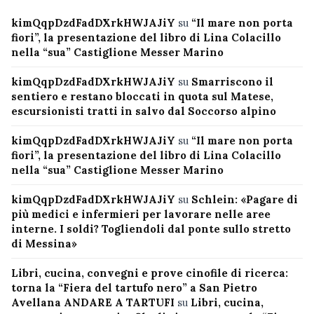
kimQqpDzdFadDXrkHWJAJiY
su
“Il mare non porta
fiori”, la presentazione del libro di Lina Colacillo
nella “sua” Castiglione Messer Marino
kimQqpDzdFadDXrkHWJAJiY
su
Smarriscono il
sentiero e restano bloccati in quota sul Matese,
escursionisti tratti in salvo dal Soccorso alpino
kimQqpDzdFadDXrkHWJAJiY
su
“Il mare non porta
fiori”, la presentazione del libro di Lina Colacillo
nella “sua” Castiglione Messer Marino
kimQqpDzdFadDXrkHWJAJiY
su
Schlein: «Pagare di
più medici e infermieri per lavorare nelle aree
interne. I soldi? Togliendoli dal ponte sullo stretto
di Messina»
Libri, cucina, convegni e prove cinofile di ricerca:
torna la “Fiera del tartufo nero” a San Pietro
Avellana ANDARE A TARTUFI
su
Libri, cucina,