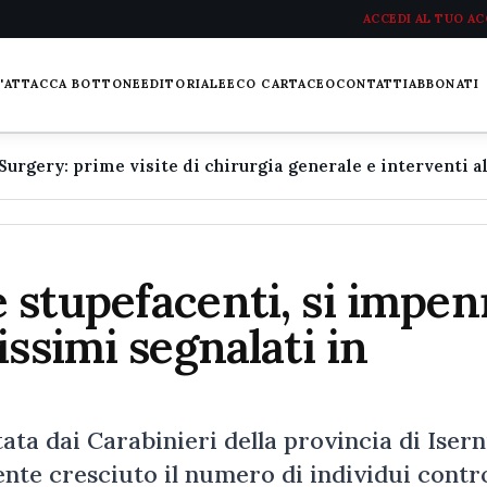
ACCEDI AL TUO A
L'ATTACCA BOTTONE
EDITORIALE
ECO CARTACEO
CONTATTI
ABBONATI
 stupefacenti, si impen
ssimi segnalati in
tata dai Carabinieri della provincia di Isern
ente cresciuto il numero di individui contro