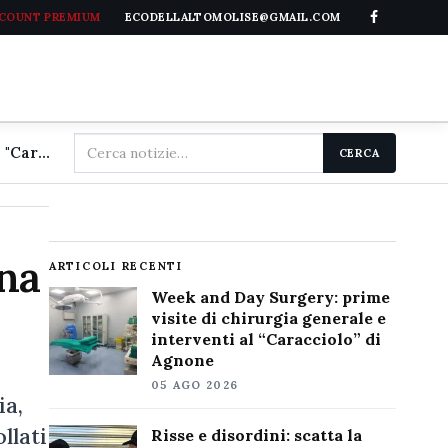
CCOUNT PREMIUM
ECODELLALTOMOLISE@GMAIL.COM
Cerca
Week and Day Surgery: prime visite di chirurgia generale e interventi al "Caracciolo" di Agnone
CERCA
nel
sito
na
ARTICOLI RECENTI
Week and Day Surgery: prime
visite di chirurgia generale e
interventi al “Caracciolo” di
Agnone
05 AGO 2026
ia,
llati
Risse e disordini: scatta la