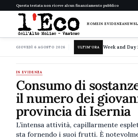
Questa testata non riceve alcun finanziamento pubblico
HOME
IN EVIDENZA
NEWS
GIOVEDÌ 6 AGOSTO 2026
ULTIM'ORA
IN EVIDENZA
Consumo di sostanze
il numero dei giovani
provincia di Isernia
L’intensa attività, capillarmente esple
sta fornendo i suoi frutti. È notevolm