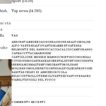
Sport
(1.639)
hish,
Top news
(14.595)
ne età
za
lla
TAG
ABBONATI
ABRUZZO
AGNONE
AGNONESE
ALTOMOLISE
ALTO VASTESE
ALTOVASTESE
ARRESTO
ATESSA
volte
BELMONTE DEL SANNIO
CACCIA
CALCIO
CAMPOBASSO
CAPRACOTTA
CARABINIERI
CASTIGLIONE MESSER MARINO
CHIETINO
CINGHIALI
COVID19
DROGA
FINANZA
FORESTALE
FURTO
INCIDENTE
ISERNIA
M5S
MALTEMPO
MIGRANTI
MOLISANI
MOLISANO
MOLISE
NEVE
OSPEDALE
POLIZIA
PROFUGHI
SANITÀ
SCHIAVI DI ABRUZZO
SCUOLA
SELECONTROLLO
TERMOLI
VASTESE
VASTO
VENAFRO
VIABILITÀ
VIGILI DEL FUOCO
COMMENTI RECENTI