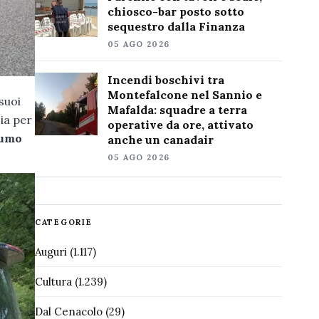
chiosco-bar posto sotto
sequestro dalla Finanza
05 AGO 2026
Incendi boschivi tra
Montefalcone nel Sannio e
 suoi
Mafalda: squadre a terra
zia per
operative da ore, attivato
umo
anche un canadair
05 AGO 2026
CATEGORIE
Auguri
(1.117)
Cultura
(1.239)
Dal Cenacolo
(29)