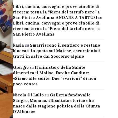
Libri, cucina, convegni e prove cinofile di
ricerca: torna la “Fiera del tartufo nero” a
San Pietro Avellana ANDARE A TARTUFI
su
Libri, cucina, convegni e prove cinofile di
ricerca: torna la “Fiera del tartufo nero” a
San Pietro Avellana
kasia
su
Smarriscono il sentiero e restano
bloccati in quota sul Matese, escursionisti
tratti in salvo dal Soccorso alpino
Giorgio
su
Il ministero della Salute
dimentica il Molise, Forche Caudine:
«Siamo alle solite. Due “svarioni” di non
poco conto»
Nicola Di Lullo
su
Galleria fondovalle
Sangro, Monaco: «Risultato storico che
nasce dalla stagione politica della Giunta
D’Alfonso»