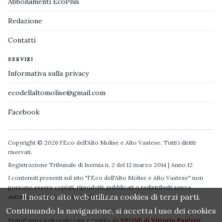
Abbonamenti EcoPlus
Redazione
Contatti
SERVIZI
Informativa sulla privacy
ecodellaltomolise@gmail.com
Facebook
Copyright © 2026 l'Eco dell'Alto Molise e Alto Vastese. Tutti i diritti
riservati.
Registrazione Tribunale di Isernia n. 2 del 12 marzo 2014 | Anno 12
I contenuti presenti sul sito "l'Eco dell'Alto Molise e Alto Vastese" non
possono essere copiati, riprodotti, pubblicati o redistribuiti senza
Il nostro sito web utilizza cookies di terzi parti.
autorizzazione espressa degli autori.
Continuando la navigazione, si accetta l uso dei cookies
Piattaforma web realizzata e gestita da
VPONE di Vittorio Paoletti