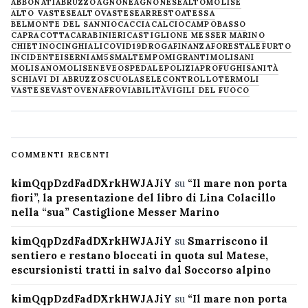
ABBONATI
ABRUZZO
AGNONE
AGNONESE
ALTOMOLISE
ALTO VASTESE
ALTOVASTESE
ARRESTO
ATESSA
BELMONTE DEL SANNIO
CACCIA
CALCIO
CAMPOBASSO
CAPRACOTTA
CARABINIERI
CASTIGLIONE MESSER MARINO
CHIETINO
CINGHIALI
COVID19
DROGA
FINANZA
FORESTALE
FURTO
INCIDENTE
ISERNIA
M5S
MALTEMPO
MIGRANTI
MOLISANI
MOLISANO
MOLISE
NEVE
OSPEDALE
POLIZIA
PROFUGHI
SANITÀ
SCHIAVI DI ABRUZZO
SCUOLA
SELECONTROLLO
TERMOLI
VASTESE
VASTO
VENAFRO
VIABILITÀ
VIGILI DEL FUOCO
COMMENTI RECENTI
kimQqpDzdFadDXrkHWJAJiY
su
“Il mare non porta
fiori”, la presentazione del libro di Lina Colacillo
nella “sua” Castiglione Messer Marino
kimQqpDzdFadDXrkHWJAJiY
su
Smarriscono il
sentiero e restano bloccati in quota sul Matese,
escursionisti tratti in salvo dal Soccorso alpino
kimQqpDzdFadDXrkHWJAJiY
su
“Il mare non porta