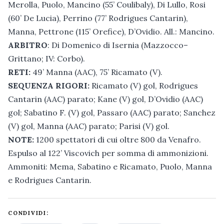
Merolla, Puolo, Mancino (55’ Coulibaly), Di Lullo, Rosi
(60’ De Lucia), Perrino (77’ Rodrigues Cantarin),
Manna, Pettrone (115’ Orefice), D’Ovidio. All.: Mancino.
ARBITRO
: Di Domenico di Isernia (Mazzocco–
Grittano; IV: Corbo).
RETI:
49’ Manna (AAC), 75’ Ricamato (V).
SEQUENZA RIGORI:
Ricamato (V) gol, Rodrigues
Cantarin (AAC) parato; Kane (V) gol, D’Ovidio (AAC)
gol; Sabatino F. (V) gol, Passaro (AAC) parato; Sanchez
(V) gol, Manna (AAC) parato; Parisi (V) gol.
NOTE:
1200 spettatori di cui oltre 800 da Venafro.
Espulso al 122’ Viscovich per somma di ammonizioni.
Ammoniti: Mema, Sabatino e Ricamato, Puolo, Manna
e Rodrigues Cantarin.
CONDIVIDI: