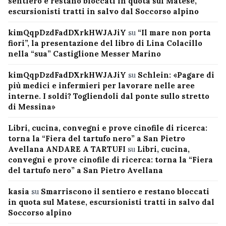
sentiero e restano bloccati in quota sul Matese,
escursionisti tratti in salvo dal Soccorso alpino
kimQqpDzdFadDXrkHWJAJiY
su
“Il mare non porta
fiori”, la presentazione del libro di Lina Colacillo
nella “sua” Castiglione Messer Marino
kimQqpDzdFadDXrkHWJAJiY
su
Schlein: «Pagare di
più medici e infermieri per lavorare nelle aree
interne. I soldi? Togliendoli dal ponte sullo stretto
di Messina»
Libri, cucina, convegni e prove cinofile di ricerca:
torna la “Fiera del tartufo nero” a San Pietro
Avellana ANDARE A TARTUFI
su
Libri, cucina,
convegni e prove cinofile di ricerca: torna la “Fiera
del tartufo nero” a San Pietro Avellana
kasia
su
Smarriscono il sentiero e restano bloccati
in quota sul Matese, escursionisti tratti in salvo dal
Soccorso alpino