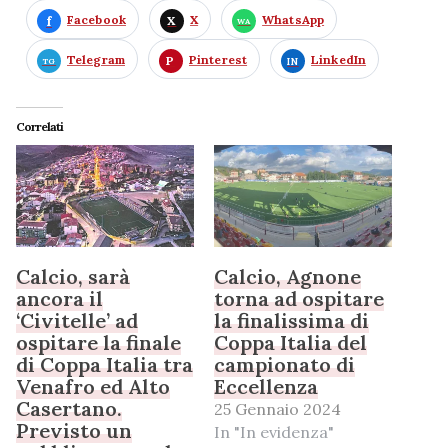
Facebook
X
WhatsApp
Telegram
Pinterest
LinkedIn
Correlati
Calcio, sarà
Calcio, Agnone
ancora il
torna ad ospitare
‘Civitelle’ ad
la finalissima di
ospitare la finale
Coppa Italia del
di Coppa Italia tra
campionato di
Venafro ed Alto
Eccellenza
Casertano.
25 Gennaio 2024
Previsto un
In "In evidenza"