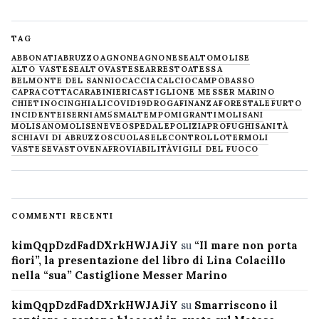
TAG
ABBONATI
ABRUZZO
AGNONE
AGNONESE
ALTOMOLISE
ALTO VASTESE
ALTOVASTESE
ARRESTO
ATESSA
BELMONTE DEL SANNIO
CACCIA
CALCIO
CAMPOBASSO
CAPRACOTTA
CARABINIERI
CASTIGLIONE MESSER MARINO
CHIETINO
CINGHIALI
COVID19
DROGA
FINANZA
FORESTALE
FURTO
INCIDENTE
ISERNIA
M5S
MALTEMPO
MIGRANTI
MOLISANI
MOLISANO
MOLISE
NEVE
OSPEDALE
POLIZIA
PROFUGHI
SANITÀ
SCHIAVI DI ABRUZZO
SCUOLA
SELECONTROLLO
TERMOLI
VASTESE
VASTO
VENAFRO
VIABILITÀ
VIGILI DEL FUOCO
COMMENTI RECENTI
kimQqpDzdFadDXrkHWJAJiY
su
“Il mare non porta
fiori”, la presentazione del libro di Lina Colacillo
nella “sua” Castiglione Messer Marino
kimQqpDzdFadDXrkHWJAJiY
su
Smarriscono il