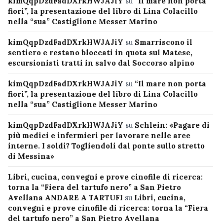
kimQqpDzdFadDXrkHWJAJiY
su
“Il mare non porta
fiori”, la presentazione del libro di Lina Colacillo
nella “sua” Castiglione Messer Marino
kimQqpDzdFadDXrkHWJAJiY
su
Smarriscono il
sentiero e restano bloccati in quota sul Matese,
escursionisti tratti in salvo dal Soccorso alpino
kimQqpDzdFadDXrkHWJAJiY
su
“Il mare non porta
fiori”, la presentazione del libro di Lina Colacillo
nella “sua” Castiglione Messer Marino
kimQqpDzdFadDXrkHWJAJiY
su
Schlein: «Pagare di
più medici e infermieri per lavorare nelle aree
interne. I soldi? Togliendoli dal ponte sullo stretto
di Messina»
Libri, cucina, convegni e prove cinofile di ricerca:
torna la “Fiera del tartufo nero” a San Pietro
Avellana ANDARE A TARTUFI
su
Libri, cucina,
convegni e prove cinofile di ricerca: torna la “Fiera
del tartufo nero” a San Pietro Avellana