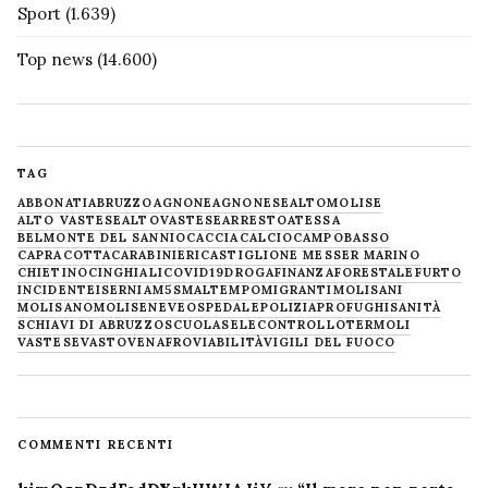
Sport
(1.639)
Top news
(14.600)
TAG
ABBONATI
ABRUZZO
AGNONE
AGNONESE
ALTOMOLISE
ALTO VASTESE
ALTOVASTESE
ARRESTO
ATESSA
BELMONTE DEL SANNIO
CACCIA
CALCIO
CAMPOBASSO
CAPRACOTTA
CARABINIERI
CASTIGLIONE MESSER MARINO
CHIETINO
CINGHIALI
COVID19
DROGA
FINANZA
FORESTALE
FURTO
INCIDENTE
ISERNIA
M5S
MALTEMPO
MIGRANTI
MOLISANI
MOLISANO
MOLISE
NEVE
OSPEDALE
POLIZIA
PROFUGHI
SANITÀ
SCHIAVI DI ABRUZZO
SCUOLA
SELECONTROLLO
TERMOLI
VASTESE
VASTO
VENAFRO
VIABILITÀ
VIGILI DEL FUOCO
COMMENTI RECENTI