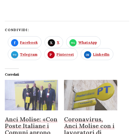
CONDIVIDI:
Facebook
X
WhatsApp
Telegram
Pinterest
LinkedIn
Correlati
Anci Molise: «Con
Coronavirus,
Poste Italiane i
Anci Molise con i
Comuni aprono
lavoratori di