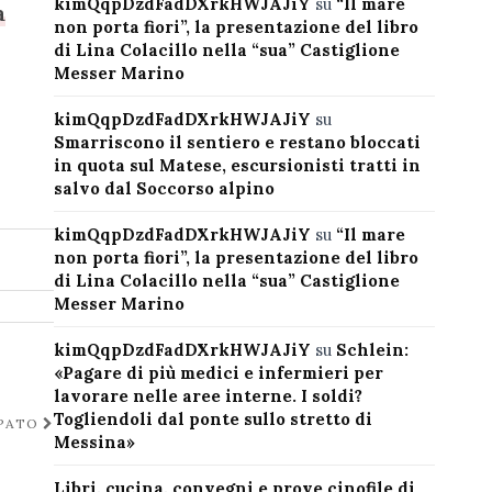
kimQqpDzdFadDXrkHWJAJiY
su
“Il mare
a
non porta fiori”, la presentazione del libro
di Lina Colacillo nella “sua” Castiglione
Messer Marino
kimQqpDzdFadDXrkHWJAJiY
su
Smarriscono il sentiero e restano bloccati
in quota sul Matese, escursionisti tratti in
salvo dal Soccorso alpino
kimQqpDzdFadDXrkHWJAJiY
su
“Il mare
non porta fiori”, la presentazione del libro
di Lina Colacillo nella “sua” Castiglione
Messer Marino
kimQqpDzdFadDXrkHWJAJiY
su
Schlein:
«Pagare di più medici e infermieri per
lavorare nelle aree interne. I soldi?
Togliendoli dal ponte sullo stretto di
UPATO
Messina»
Libri, cucina, convegni e prove cinofile di