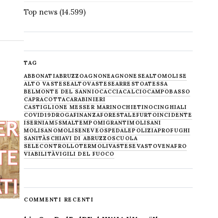
Top news
(14.599)
TAG
ABBONATI
ABRUZZO
AGNONE
AGNONESE
ALTOMOLISE
ALTO VASTESE
ALTOVASTESE
ARRESTO
ATESSA
BELMONTE DEL SANNIO
CACCIA
CALCIO
CAMPOBASSO
CAPRACOTTA
CARABINIERI
CASTIGLIONE MESSER MARINO
CHIETINO
CINGHIALI
COVID19
DROGA
FINANZA
FORESTALE
FURTO
INCIDENTE
ISERNIA
M5S
MALTEMPO
MIGRANTI
MOLISANI
MOLISANO
MOLISE
NEVE
OSPEDALE
POLIZIA
PROFUGHI
SANITÀ
SCHIAVI DI ABRUZZO
SCUOLA
SELECONTROLLO
TERMOLI
VASTESE
VASTO
VENAFRO
VIABILITÀ
VIGILI DEL FUOCO
COMMENTI RECENTI