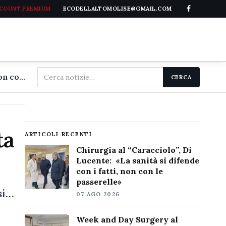
CCOUNT PREMIUM
ECODELLALTOMOLISE@GMAIL.COM
Cerca
Chirurgia al "Caracciolo", Di Lucente: «La sanità si difende con i fatti, non con le passerelle»
CERCA
nel
sito
ta
ARTICOLI RECENTI
Chirurgia al “Caracciolo”, Di
Lucente: «La sanità si difende
con i fatti, non con le
passerelle»
si…
07 AGO 2026
Week and Day Surgery al