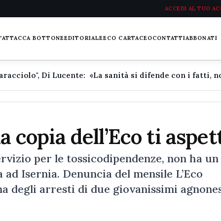
ACCEDI AL TUO A
L'ATTACCA BOTTONE
EDITORIALE
ECO CARTACEO
CONTATTI
ABBONATI
ua copia dell’Eco ti aspet
servizio per le tossicodipendenze, non ha un
a ad Isernia. Denuncia del mensile L’Eco
ena degli arresti di due giovanissimi agnone