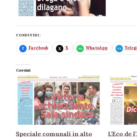
CONDIVIDI:
Facebook
X
WhatsApp
Tele
Correlati
Speciale comunali in alto
L’Eco de l