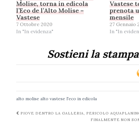
Molise, torna in edicola
Vastese t
l’Eco de l’Alto Molise –
prenota u
Vastese
mensile
7 Ottobre 2020
27 Gennaio 
In "In evidenza"
In "In evide
Sostieni la stampa
alto molise
alto vastese
l'eco in edicola
Navigazione
PIOVE DENTRO LA GALLERIA, PERICOLO AQUAPLANIN
FINALMENTE NON SON
post