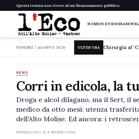
Questa testata non riceve alcun finanziamento pubblico
HOME
IN EVIDENZA
NEWS
VENERDÌ 7 AGOSTO 2026
ULTIM'ORA
NEWS
Corri in edicola, la t
Droga e alcol dilagano, ma il Sert, il 
medico da otto mesi: utenza trasferit
dell’Alto Molise. Ed ancora: i retrosc
PUBBLICATO IL
9 MARZO 2014