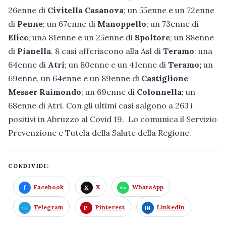
26enne di
Civitella Casanova
; un 55enne e un 72enne
di
Penne
; un 67enne di
Manoppello
; un 73enne di
Elice
; una 81enne e un 25enne di
Spoltore
; un 88enne
di
Pianella
. 8 casi afferiscono alla Asl di
Teramo
: una
64enne di
Atri
; un 80enne e un 41enne di
Teramo;
un
69enne, un 64enne e un 89enne di
Castiglione
Messer Raimondo
; un 69enne di
Colonnella
; un
68enne di Atri. Con gli ultimi casi salgono a 263 i
positivi in Abruzzo al Covid 19. Lo comunica il Servizio
Prevenzione e Tutela della Salute della Regione.
CONDIVIDI:
Facebook
X
WhatsApp
Telegram
Pinterest
LinkedIn