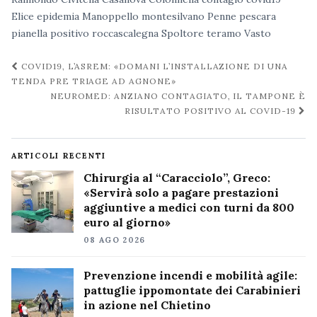
Elice
epidemia
Manoppello
montesilvano
Penne
pescara
pianella
positivo
roccascalegna
Spoltore
teramo
Vasto
Navigazione
COVID19, L’ASREM: «DOMANI L’INSTALLAZIONE DI UNA
post
TENDA PRE TRIAGE AD AGNONE»
NEUROMED: ANZIANO CONTAGIATO, IL TAMPONE È
RISULTATO POSITIVO AL COVID-19
ARTICOLI RECENTI
Chirurgia al “Caracciolo”, Greco:
«Servirà solo a pagare prestazioni
aggiuntive a medici con turni da 800
euro al giorno»
08 AGO 2026
Prevenzione incendi e mobilità agile:
pattuglie ippomontate dei Carabinieri
in azione nel Chietino