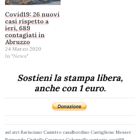
Covid19: 26 nuovi
casi rispetto a
ieri, 689
contagiati in
Abruzzo
24 Marzo 2020
In "News"
Sostieni la stampa libera,
anche con 1 euro.
asl
atri
Barisciano
Canistro
casalbordino
Castiglione Messer
Raimondo
Civitella Casanova
Colonnella
contagio
covid19