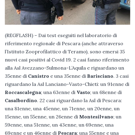
(REGFLASH) – Dai test eseguiti nel laboratorio di
riferimento regionale di Pescara (anche attraverso
l’Istituto Zooprofilattico di Teramo), sono emersi 35
nuovi casi positivi al Covid 19. 2 casi fanno riferimento
alla Asl Avezzano-Sulmona-L’Aquila e riguardano un
35enne di
Canistro
e una 35enne di
Barisciano
. 3 casi
riguardano la Asl Lanciano-Vasto-Chieti: un 91enne di
Roccascalegna
; una 63enne di
Vasto
; un 68enne di
Casalbordino
. 22 casi riguardano la Asl di Pescara:
una 81enne, una 45enne, un 71enne, un 20enne, un
15enne, un 55enne, un 26enne di
Montesilvano
; un
59enne, una 51enne, un 43enne, un 69enne, una
69enne e un 46enne di
Pescara
; una 55enne e una