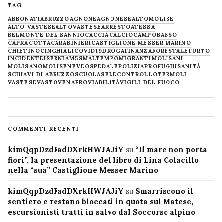
TAG
ABBONATI
ABRUZZO
AGNONE
AGNONESE
ALTOMOLISE
ALTO VASTESE
ALTOVASTESE
ARRESTO
ATESSA
BELMONTE DEL SANNIO
CACCIA
CALCIO
CAMPOBASSO
CAPRACOTTA
CARABINIERI
CASTIGLIONE MESSER MARINO
CHIETINO
CINGHIALI
COVID19
DROGA
FINANZA
FORESTALE
FURTO
INCIDENTE
ISERNIA
M5S
MALTEMPO
MIGRANTI
MOLISANI
MOLISANO
MOLISE
NEVE
OSPEDALE
POLIZIA
PROFUGHI
SANITÀ
SCHIAVI DI ABRUZZO
SCUOLA
SELECONTROLLO
TERMOLI
VASTESE
VASTO
VENAFRO
VIABILITÀ
VIGILI DEL FUOCO
COMMENTI RECENTI
kimQqpDzdFadDXrkHWJAJiY
su
“Il mare non porta
fiori”, la presentazione del libro di Lina Colacillo
nella “sua” Castiglione Messer Marino
kimQqpDzdFadDXrkHWJAJiY
su
Smarriscono il
sentiero e restano bloccati in quota sul Matese,
escursionisti tratti in salvo dal Soccorso alpino