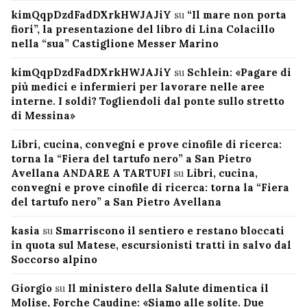
kimQqpDzdFadDXrkHWJAJiY
su
“Il mare non porta
fiori”, la presentazione del libro di Lina Colacillo
nella “sua” Castiglione Messer Marino
kimQqpDzdFadDXrkHWJAJiY
su
Schlein: «Pagare di
più medici e infermieri per lavorare nelle aree
interne. I soldi? Togliendoli dal ponte sullo stretto
di Messina»
Libri, cucina, convegni e prove cinofile di ricerca:
torna la “Fiera del tartufo nero” a San Pietro
Avellana ANDARE A TARTUFI
su
Libri, cucina,
convegni e prove cinofile di ricerca: torna la “Fiera
del tartufo nero” a San Pietro Avellana
kasia
su
Smarriscono il sentiero e restano bloccati
in quota sul Matese, escursionisti tratti in salvo dal
Soccorso alpino
Giorgio
su
Il ministero della Salute dimentica il
Molise, Forche Caudine: «Siamo alle solite. Due