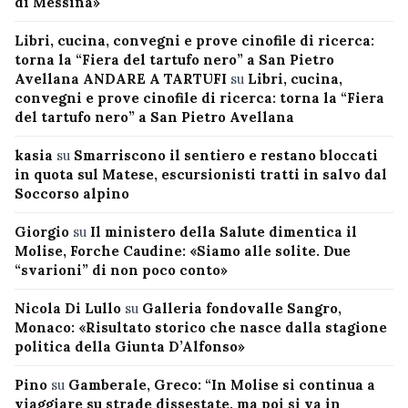
di Messina»
Libri, cucina, convegni e prove cinofile di ricerca:
torna la “Fiera del tartufo nero” a San Pietro
Avellana ANDARE A TARTUFI
su
Libri, cucina,
convegni e prove cinofile di ricerca: torna la “Fiera
del tartufo nero” a San Pietro Avellana
kasia
su
Smarriscono il sentiero e restano bloccati
in quota sul Matese, escursionisti tratti in salvo dal
Soccorso alpino
Giorgio
su
Il ministero della Salute dimentica il
Molise, Forche Caudine: «Siamo alle solite. Due
“svarioni” di non poco conto»
Nicola Di Lullo
su
Galleria fondovalle Sangro,
Monaco: «Risultato storico che nasce dalla stagione
politica della Giunta D’Alfonso»
Pino
su
Gamberale, Greco: “In Molise si continua a
viaggiare su strade dissestate, ma poi si va in