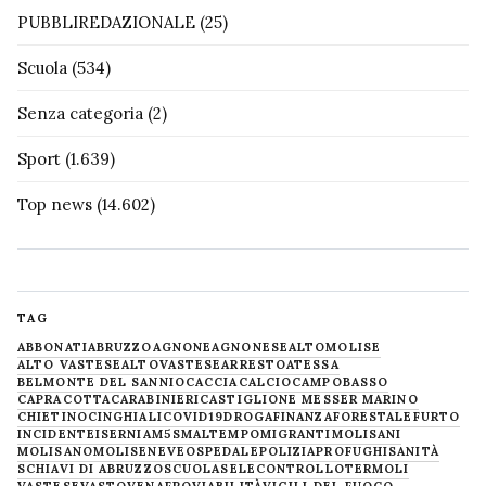
PUBBLIREDAZIONALE
(25)
Scuola
(534)
Senza categoria
(2)
Sport
(1.639)
Top news
(14.602)
TAG
ABBONATI
ABRUZZO
AGNONE
AGNONESE
ALTOMOLISE
ALTO VASTESE
ALTOVASTESE
ARRESTO
ATESSA
BELMONTE DEL SANNIO
CACCIA
CALCIO
CAMPOBASSO
CAPRACOTTA
CARABINIERI
CASTIGLIONE MESSER MARINO
CHIETINO
CINGHIALI
COVID19
DROGA
FINANZA
FORESTALE
FURTO
INCIDENTE
ISERNIA
M5S
MALTEMPO
MIGRANTI
MOLISANI
MOLISANO
MOLISE
NEVE
OSPEDALE
POLIZIA
PROFUGHI
SANITÀ
SCHIAVI DI ABRUZZO
SCUOLA
SELECONTROLLO
TERMOLI
VASTESE
VASTO
VENAFRO
VIABILITÀ
VIGILI DEL FUOCO