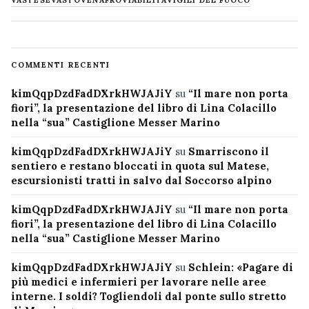
COMMENTI RECENTI
kimQqpDzdFadDXrkHWJAJiY
su
“Il mare non porta
fiori”, la presentazione del libro di Lina Colacillo
nella “sua” Castiglione Messer Marino
kimQqpDzdFadDXrkHWJAJiY
su
Smarriscono il
sentiero e restano bloccati in quota sul Matese,
escursionisti tratti in salvo dal Soccorso alpino
kimQqpDzdFadDXrkHWJAJiY
su
“Il mare non porta
fiori”, la presentazione del libro di Lina Colacillo
nella “sua” Castiglione Messer Marino
kimQqpDzdFadDXrkHWJAJiY
su
Schlein: «Pagare di
più medici e infermieri per lavorare nelle aree
interne. I soldi? Togliendoli dal ponte sullo stretto