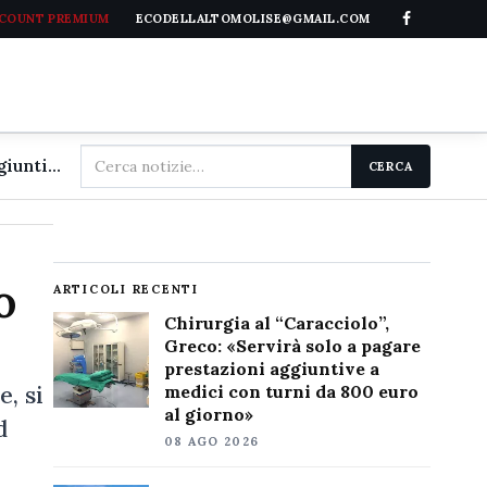
CCOUNT PREMIUM
ECODELLALTOMOLISE@GMAIL.COM
Cerca
Chirurgia al "Caracciolo", Greco: «Servirà solo a pagare prestazioni aggiuntive a medici con turni da 800 euro al giorno»
CERCA
nel
sito
o
ARTICOLI RECENTI
Chirurgia al “Caracciolo”,
Greco: «Servirà solo a pagare
prestazioni aggiuntive a
, si
medici con turni da 800 euro
al giorno»
d
08 AGO 2026