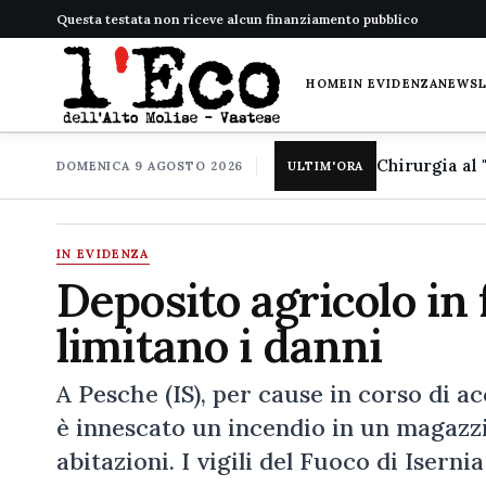
Questa testata non riceve alcun finanziamento pubblico
HOME
IN EVIDENZA
NEWS
DOMENICA 9 AGOSTO 2026
ULTIM'ORA
IN EVIDENZA
Deposito agricolo in 
limitano i danni
A Pesche (IS), per cause in corso di a
è innescato un incendio in un magazzi
abitazioni. I vigili del Fuoco di Iser