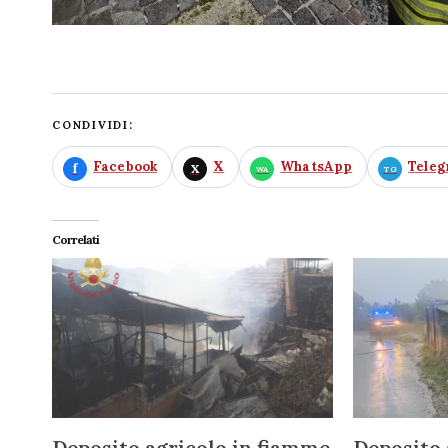
CONDIVIDI:
Facebook
X
WhatsApp
Tele
Correlati
Deposito agricolo in fiamme
Deposito 