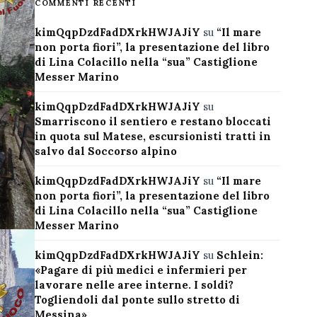
COMMENTI RECENTI
kimQqpDzdFadDXrkHWJAJiY
su
“Il mare
non porta fiori”, la presentazione del libro
di Lina Colacillo nella “sua” Castiglione
Messer Marino
kimQqpDzdFadDXrkHWJAJiY
su
Smarriscono il sentiero e restano bloccati
in quota sul Matese, escursionisti tratti in
salvo dal Soccorso alpino
kimQqpDzdFadDXrkHWJAJiY
su
“Il mare
non porta fiori”, la presentazione del libro
di Lina Colacillo nella “sua” Castiglione
Messer Marino
kimQqpDzdFadDXrkHWJAJiY
su
Schlein:
«Pagare di più medici e infermieri per
lavorare nelle aree interne. I soldi?
Togliendoli dal ponte sullo stretto di
Messina»