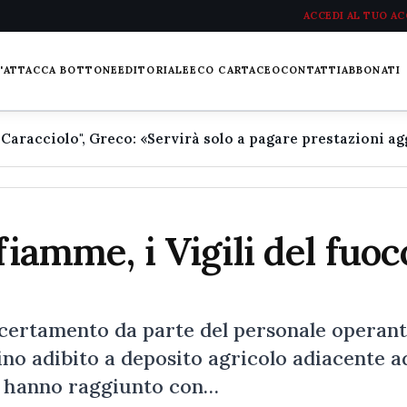
ACCEDI AL TUO A
L'ATTACCA BOTTONE
EDITORIALE
ECO CARTACEO
CONTATTI
ABBONATI
fiamme, i Vigili del fuoc
ccertamento da parte del personale operante
no adibito a deposito agricolo adiacente a
nia hanno raggiunto con…