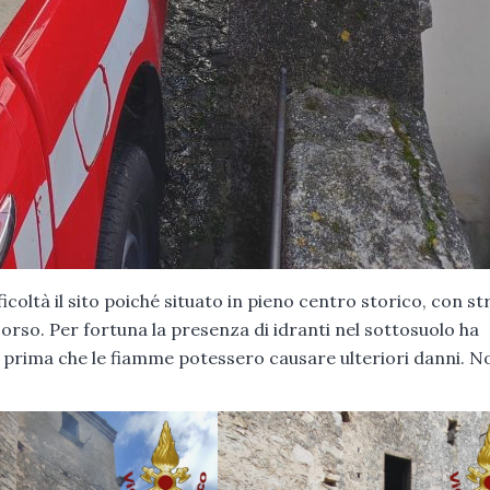
coltà il sito poiché situato in pieno centro storico, con st
ccorso. Per fortuna la presenza di idranti nel sottosuolo ha
o prima che le fiamme potessero causare ulteriori danni. No