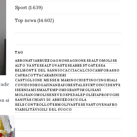
Sport
(1.639)
Top news
(14.602)
TAG
ABBONATI
ABRUZZO
AGNONE
AGNONESE
ALTOMOLISE
ALTO VASTESE
ALTOVASTESE
ARRESTO
ATESSA
BELMONTE DEL SANNIO
CACCIA
CALCIO
CAMPOBASSO
CAPRACOTTA
CARABINIERI
CASTIGLIONE MESSER MARINO
CHIETINO
CINGHIALI
rade
COVID19
DROGA
FINANZA
FORESTALE
FURTO
INCIDENTE
ISERNIA
M5S
MALTEMPO
MIGRANTI
MOLISANI
MOLISANO
MOLISE
NEVE
OSPEDALE
POLIZIA
PROFUGHI
n si
SANITÀ
SCHIAVI DI ABRUZZO
SCUOLA
SELECONTROLLO
TERMOLI
VASTESE
VASTO
VENAFRO
VIABILITÀ
VIGILI DEL FUOCO