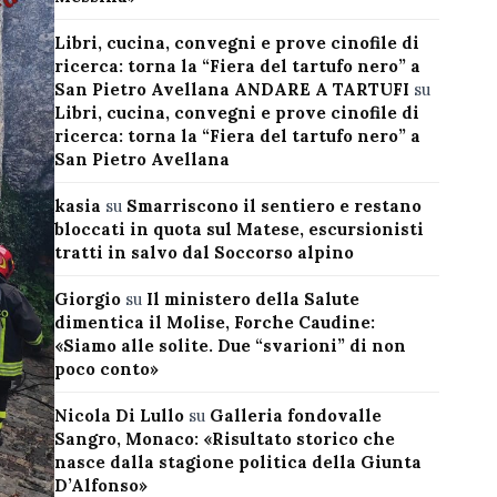
Libri, cucina, convegni e prove cinofile di
ricerca: torna la “Fiera del tartufo nero” a
San Pietro Avellana ANDARE A TARTUFI
su
Libri, cucina, convegni e prove cinofile di
ricerca: torna la “Fiera del tartufo nero” a
San Pietro Avellana
kasia
su
Smarriscono il sentiero e restano
bloccati in quota sul Matese, escursionisti
tratti in salvo dal Soccorso alpino
Giorgio
su
Il ministero della Salute
dimentica il Molise, Forche Caudine:
«Siamo alle solite. Due “svarioni” di non
poco conto»
Nicola Di Lullo
su
Galleria fondovalle
Sangro, Monaco: «Risultato storico che
nasce dalla stagione politica della Giunta
D’Alfonso»