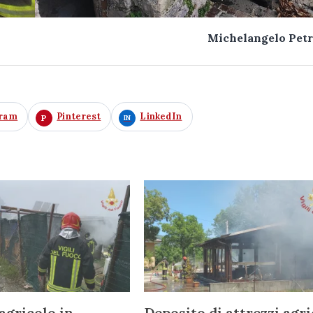
Michelangelo Petr
gram
Pinterest
LinkedIn
agricolo in
Deposito di attrezzi agri