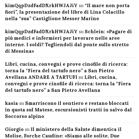
kimQqpDzdFadDXrkHWJAJiY
su
“Il mare non porta
fiori”, la presentazione del libro di Lina Colacillo
nella “sua” Castiglione Messer Marino
kimQqpDzdFadDXrkHWJAJiY
su
Schlein: «Pagare di
più medici e infermieri per lavorare nelle aree
interne. I soldi? Togliendoli dal ponte sullo stretto
di Messina»
Libri, cucina, convegni e prove cinofile di ricerca:
torna la “Fiera del tartufo nero” a San Pietro
Avellana ANDARE A TARTUFI
su
Libri, cucina,
convegni e prove cinofile di ricerca: torna la “Fiera
del tartufo nero” a San Pietro Avellana
kasia
su
Smarriscono il sentiero e restano bloccati
in quota sul Matese, escursionisti tratti in salvo dal
Soccorso alpino
Giorgio
su
Il ministero della Salute dimentica il
Molise, Forche Caudine: «Siamo alle solite. Due