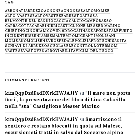
TAG
ABBONATI
ABRUZZO
AGNONE
AGNONESE
ALTOMOLISE
ALTO VASTESE
ALTOVASTESE
ARRESTO
ATESSA
BELMONTE DEL SANNIO
CACCIA
CALCIO
CAMPOBASSO
CAPRACOTTA
CARABINIERI
CASTIGLIONE MESSER MARINO
CHIETINO
CINGHIALI
COVID19
DROGA
FINANZA
FORESTALE
FURTO
INCIDENTE
ISERNIA
M5S
MALTEMPO
MIGRANTI
MOLISANI
MOLISANO
MOLISE
NEVE
OSPEDALE
POLIZIA
PROFUGHI
SANITÀ
SCHIAVI DI ABRUZZO
SCUOLA
SELECONTROLLO
TERMOLI
VASTESE
VASTO
VENAFRO
VIABILITÀ
VIGILI DEL FUOCO
COMMENTI RECENTI
kimQqpDzdFadDXrkHWJAJiY
su
“Il mare non porta
fiori”, la presentazione del libro di Lina Colacillo
nella “sua” Castiglione Messer Marino
kimQqpDzdFadDXrkHWJAJiY
su
Smarriscono il
sentiero e restano bloccati in quota sul Matese,
escursionisti tratti in salvo dal Soccorso alpino