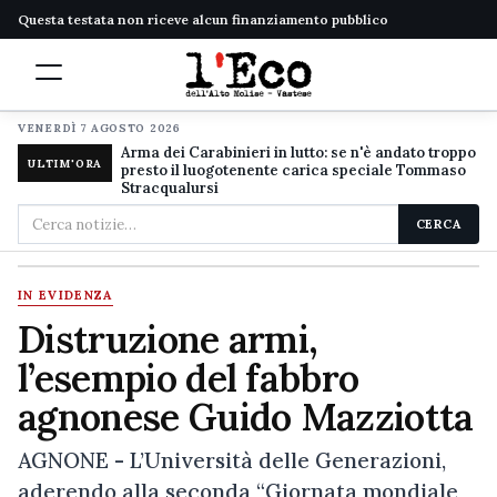
Questa testata non riceve alcun finanziamento pubblico
VENERDÌ 7 AGOSTO 2026
Arma dei Carabinieri in lutto: se n'è andato troppo
ULTIM'ORA
presto il luogotenente carica speciale Tommaso
Stracqualursi
Cerca
CERCA
nel
sito
IN EVIDENZA
Distruzione armi,
l’esempio del fabbro
agnonese Guido Mazziotta
AGNONE - L’Università delle Generazioni,
aderendo alla seconda “Giornata mondiale