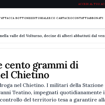
ACCEDI AL TUO A
L'ATTACCA BOTTONE
EDITORIALE
ECO CARTACEO
CONTATTI
ABBONATI
 e cento grammi di
nel Chietino
roga nel Chietino. I militari della Stazione
vanni Teatino, impegnati quotidianamente 
 controllo del territorio tesa a garantire all