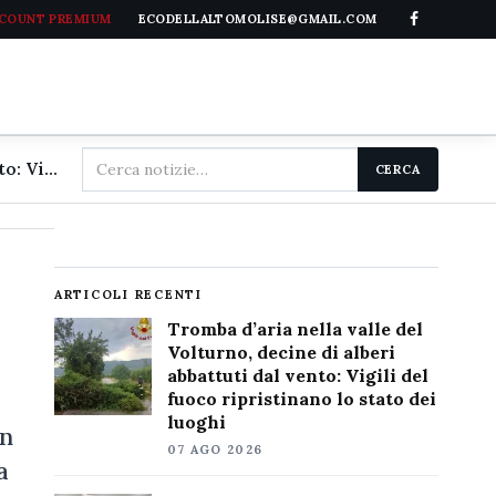
CCOUNT PREMIUM
ECODELLALTOMOLISE@GMAIL.COM
Cerca
Tromba d'aria nella valle del Volturno, decine di alberi abbattuti dal vento: Vigili del fuoco ripristinano lo stato dei luoghi
CERCA
nel
sito
ARTICOLI RECENTI
Tromba d’aria nella valle del
Volturno, decine di alberi
abbattuti dal vento: Vigili del
fuoco ripristinano lo stato dei
luoghi
in
07 AGO 2026
a