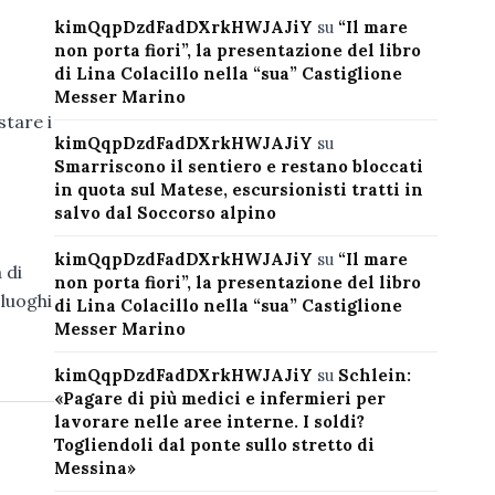
kimQqpDzdFadDXrkHWJAJiY
su
“Il mare
non porta fiori”, la presentazione del libro
di Lina Colacillo nella “sua” Castiglione
Messer Marino
stare i
kimQqpDzdFadDXrkHWJAJiY
su
Smarriscono il sentiero e restano bloccati
in quota sul Matese, escursionisti tratti in
salvo dal Soccorso alpino
kimQqpDzdFadDXrkHWJAJiY
su
“Il mare
 di
non porta fiori”, la presentazione del libro
 luoghi
di Lina Colacillo nella “sua” Castiglione
Messer Marino
kimQqpDzdFadDXrkHWJAJiY
su
Schlein:
«Pagare di più medici e infermieri per
lavorare nelle aree interne. I soldi?
Togliendoli dal ponte sullo stretto di
Messina»