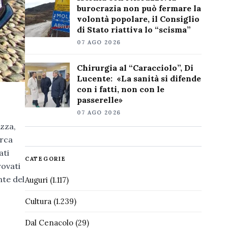
burocrazia non può fermare la
volontà popolare, il Consiglio
di Stato riattiva lo “scisma”
07 AGO 2026
Chirurgia al “Caracciolo”, Di
Lucente: «La sanità si difende
con i fatti, non con le
passerelle»
07 AGO 2026
ezza,
irca
ati
CATEGORIE
rovati
nte del
Auguri
(1.117)
Cultura
(1.239)
Dal Cenacolo
(29)