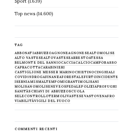
Sport
(1.639)
Top news
(14.600)
TAG
ABBONATI
ABRUZZO
AGNONE
AGNONESE
ALTOMOLISE
ALTO VASTESE
ALTOVASTESE
ARRESTO
ATESSA
BELMONTE DEL SANNIO
CACCIA
CALCIO
CAMPOBASSO
CAPRACOTTA
CARABINIERI
CASTIGLIONE MESSER MARINO
CHIETINO
CINGHIALI
COVID19
DROGA
FINANZA
FORESTALE
FURTO
INCIDENTE
ISERNIA
M5S
MALTEMPO
MIGRANTI
MOLISANI
MOLISANO
MOLISE
NEVE
OSPEDALE
POLIZIA
PROFUGHI
SANITÀ
SCHIAVI DI ABRUZZO
SCUOLA
SELECONTROLLO
TERMOLI
VASTESE
VASTO
VENAFRO
VIABILITÀ
VIGILI DEL FUOCO
COMMENTI RECENTI