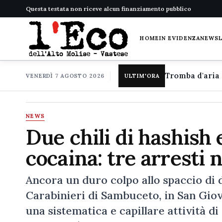
Questa testata non riceve alcun finanziamento pubblico
HOME
IN EVIDENZA
NEWS
VENERDÌ 7 AGOSTO 2026
ULTIM'ORA
NEWS
Due chili di hashish
cocaina: tre arresti 
Ancora un duro colpo allo spaccio di d
Carabinieri di Sambuceto, in San Gio
una sistematica e capillare attività di