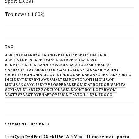
Sport
(1.639)
Top news
(14.602)
TAG
ABBONATI
ABRUZZO
AGNONE
AGNONESE
ALTOMOLISE
ALTO VASTESE
ALTOVASTESE
ARRESTO
ATESSA
BELMONTE DEL SANNIO
CACCIA
CALCIO
CAMPOBASSO
CAPRACOTTA
CARABINIERI
CASTIGLIONE MESSER MARINO
CHIETINO
CINGHIALI
COVID19
DROGA
FINANZA
FORESTALE
FURTO
INCIDENTE
ISERNIA
M5S
MALTEMPO
MIGRANTI
MOLISANI
MOLISANO
MOLISE
NEVE
OSPEDALE
POLIZIA
PROFUGHI
SANITÀ
SCHIAVI DI ABRUZZO
SCUOLA
SELECONTROLLO
TERMOLI
VASTESE
VASTO
VENAFRO
VIABILITÀ
VIGILI DEL FUOCO
COMMENTI RECENTI
kimQqpDzdFadDXrkHWJAJiY
su
“Il mare non porta