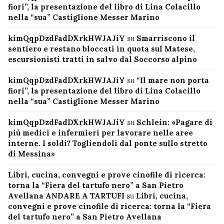
fiori”, la presentazione del libro di Lina Colacillo
nella “sua” Castiglione Messer Marino
kimQqpDzdFadDXrkHWJAJiY
su
Smarriscono il
sentiero e restano bloccati in quota sul Matese,
escursionisti tratti in salvo dal Soccorso alpino
kimQqpDzdFadDXrkHWJAJiY
su
“Il mare non porta
fiori”, la presentazione del libro di Lina Colacillo
nella “sua” Castiglione Messer Marino
kimQqpDzdFadDXrkHWJAJiY
su
Schlein: «Pagare di
più medici e infermieri per lavorare nelle aree
interne. I soldi? Togliendoli dal ponte sullo stretto
di Messina»
Libri, cucina, convegni e prove cinofile di ricerca:
torna la “Fiera del tartufo nero” a San Pietro
Avellana ANDARE A TARTUFI
su
Libri, cucina,
convegni e prove cinofile di ricerca: torna la “Fiera
del tartufo nero” a San Pietro Avellana