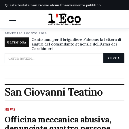
Questa testata non riceve alcun finanziamento pubblico
LUNEDÌ 10 AGOSTO 2026
Cento anni per il brigadiere Falcone: la lettera di
ULTIM'ORA
auguri del comandante generale dell'Arma dei
Carabinieri
Cerca
CERCA
nel
sito
San Giovanni Teatino
NEWS
Officina meccanica abusiva,
denunciate quattro persone