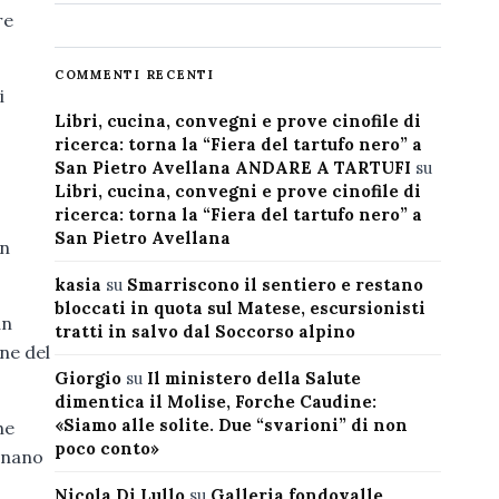
re
COMMENTI RECENTI
i
Libri, cucina, convegni e prove cinofile di
ricerca: torna la “Fiera del tartufo nero” a
San Pietro Avellana ANDARE A TARTUFI
su
Libri, cucina, convegni e prove cinofile di
ricerca: torna la “Fiera del tartufo nero” a
San Pietro Avellana
n
kasia
su
Smarriscono il sentiero e restano
bloccati in quota sul Matese, escursionisti
un
tratti in salvo dal Soccorso alpino
ne del
Giorgio
su
Il ministero della Salute
dimentica il Molise, Forche Caudine:
«Siamo alle solite. Due “svarioni” di non
he
poco conto»
gnano
Nicola Di Lullo
su
Galleria fondovalle