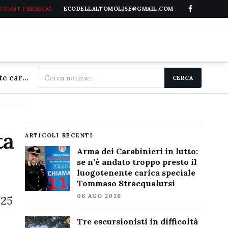
CCOUNT PREMIUM
ECODELLALTOMOLISE@GMAIL.COM
Cerca
Arma dei Carabinieri in lutto: se n'è andato troppo presto il luogotenente carica speciale Tommaso Stracqualursi
CERCA
nel
sito
ta
ARTICOLI RECENTI
Arma dei Carabinieri in lutto:
se n’è andato troppo presto il
luogotenente carica speciale
Tommaso Stracqualursi
06 AGO 2026
025
Tre escursionisti in difficoltà