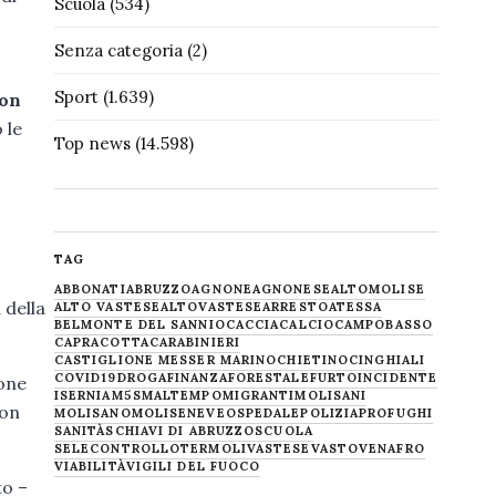
Scuola
(534)
Senza categoria
(2)
Sport
(1.639)
con
 le
Top news
(14.598)
TAG
ABBONATI
ABRUZZO
AGNONE
AGNONESE
ALTOMOLISE
 della
ALTO VASTESE
ALTOVASTESE
ARRESTO
ATESSA
BELMONTE DEL SANNIO
CACCIA
CALCIO
CAMPOBASSO
CAPRACOTTA
CARABINIERI
CASTIGLIONE MESSER MARINO
CHIETINO
CINGHIALI
COVID19
DROGA
FINANZA
FORESTALE
FURTO
INCIDENTE
ione
ISERNIA
M5S
MALTEMPO
MIGRANTI
MOLISANI
uon
MOLISANO
MOLISE
NEVE
OSPEDALE
POLIZIA
PROFUGHI
SANITÀ
SCHIAVI DI ABRUZZO
SCUOLA
SELECONTROLLO
TERMOLI
VASTESE
VASTO
VENAFRO
VIABILITÀ
VIGILI DEL FUOCO
to –