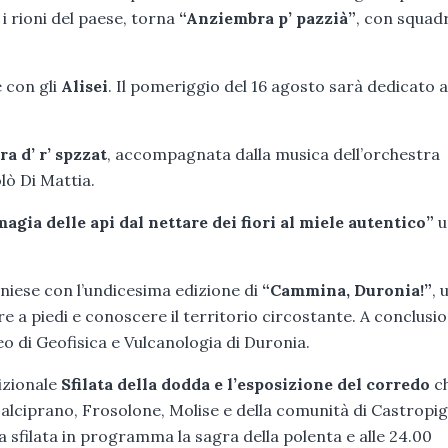
 i rioni del paese, torna
“Anziembra p’ pazzià”
, con squad
 con gli
Alisei
. Il pomeriggio del 16 agosto sarà dedicato a
ra d’ r’ spzzat
, accompagnata dalla musica dell’orchestra
lò Di Mattia.
magia delle api dal nettare dei fiori al miele autentico”
u
oniese con l’undicesima edizione di
“Cammina, Duronia!”
, 
e a piedi e conoscere il territorio circostante. A conclusio
eo di Geofisica e Vulcanologia di Duronia.
dizionale
Sfilata della dodda e l’esposizione del corredo
c
salciprano, Frosolone, Molise e della comunità di Castropi
a sfilata in programma la sagra della polenta e alle 24.00