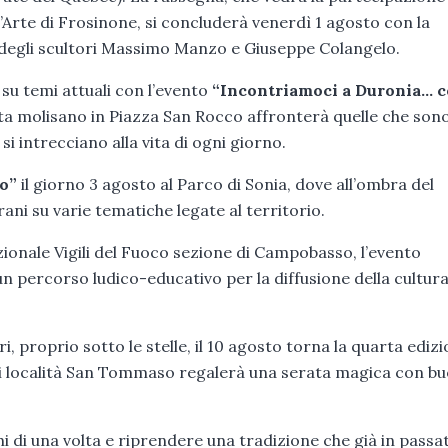
 d’Arte di Frosinone, si concluderà venerdì 1 agosto con la
 degli scultori Massimo Manzo e Giuseppe Colangelo.
 su temi attuali con l’evento
“Incontriamoci a Duronia… 
ista molisano in Piazza San Rocco affronterà quelle che sono
 intrecciano alla vita di ogni giorno.
to”
il giorno 3 agosto al Parco di Sonia, dove all’ombra del
ni su varie tematiche legate al territorio.
zionale Vigili del Fuoco sezione di Campobasso, l’evento
 percorso ludico-educativo per la diffusione della cultura
, proprio sotto le stelle, il 10 agosto torna la quarta ediz
 di località San Tommaso regalerà una serata magica con b
chi di una volta e riprendere una tradizione che già in passa