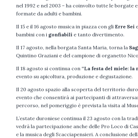
nel 1992 e nel 2003 – ha coinvolto tutte le borgate e
formate da adulti e bambini.
Il 15 e il 16 agosto musica in piazza con gli
Erre Sei
e
bambini con i
gonfiabili
e tanto divertimento.
Il 17 agosto, nella borgata Santa Maria, torna la
Sag
Quintino Graziani e del campione di organetto Nico
Il 18 agosto si continua con
“La festa del miele: la 
evento su apicoltura, produzione e degustazione.
Il 20 agosto spazio alla scoperta del territorio dur
evento che consentirà ai partecipanti di attraversar
percorso, nel pomeriggio è prevista la visita al Mus
L’estate duroniese continua il 23 agosto con la tra
vedrà la partecipazione anche delle Pro Loco di Ca
e la musica degli Scacciapensieri. A conclusione dell