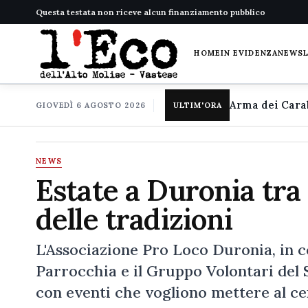
Questa testata non riceve alcun finanziamento pubblico
HOME
IN EVIDENZA
NEWS
GIOVEDÌ 6 AGOSTO 2026
ULTIM'ORA
NEWS
Estate a Duronia tra 
delle tradizioni
L'Associazione Pro Loco Duronia, in c
Parrocchia e il Gruppo Volontari del S
con eventi che vogliono mettere al cent