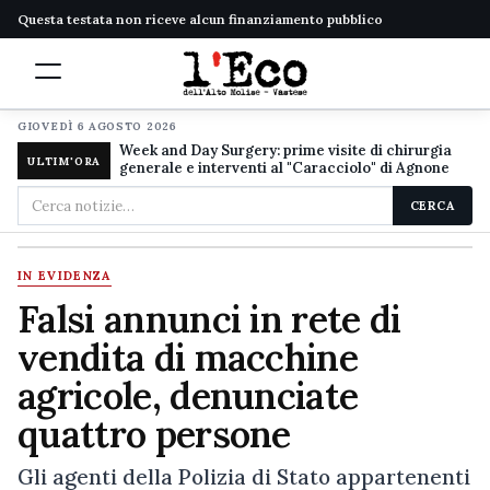
Questa testata non riceve alcun finanziamento pubblico
GIOVEDÌ 6 AGOSTO 2026
Week and Day Surgery: prime visite di chirurgia
ULTIM'ORA
generale e interventi al "Caracciolo" di Agnone
Cerca
CERCA
nel
sito
IN EVIDENZA
Falsi annunci in rete di
vendita di macchine
agricole, denunciate
quattro persone
Gli agenti della Polizia di Stato appartenenti