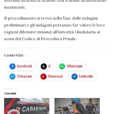
avevano attivato le schede SIM a nome di intestatari
inesistenti.
Il procedimento si trova nella fase delle indagini
preliminari e gli indagati potranno far valere le loro
ragioni difensive innanzi all’Autorità Giudiziaria ai
sensi del Codice di Procedura Penale.
CONDIVIDI:
Facebook
X
WhatsApp
Telegram
Pinterest
LinkedIn
Correlati