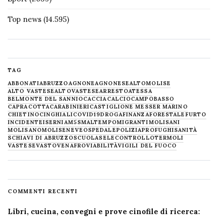
Top news
(14.595)
TAG
ABBONATI
ABRUZZO
AGNONE
AGNONESE
ALTOMOLISE
ALTO VASTESE
ALTOVASTESE
ARRESTO
ATESSA
BELMONTE DEL SANNIO
CACCIA
CALCIO
CAMPOBASSO
CAPRACOTTA
CARABINIERI
CASTIGLIONE MESSER MARINO
CHIETINO
CINGHIALI
COVID19
DROGA
FINANZA
FORESTALE
FURTO
INCIDENTE
ISERNIA
M5S
MALTEMPO
MIGRANTI
MOLISANI
MOLISANO
MOLISE
NEVE
OSPEDALE
POLIZIA
PROFUGHI
SANITÀ
SCHIAVI DI ABRUZZO
SCUOLA
SELECONTROLLO
TERMOLI
VASTESE
VASTO
VENAFRO
VIABILITÀ
VIGILI DEL FUOCO
COMMENTI RECENTI
Libri, cucina, convegni e prove cinofile di ricerca: