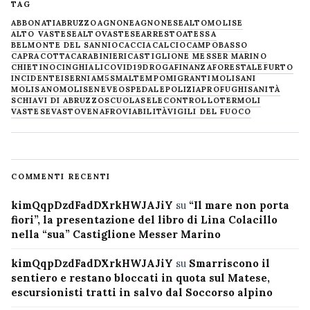
TAG
ABBONATI
ABRUZZO
AGNONE
AGNONESE
ALTOMOLISE
ALTO VASTESE
ALTOVASTESE
ARRESTO
ATESSA
BELMONTE DEL SANNIO
CACCIA
CALCIO
CAMPOBASSO
CAPRACOTTA
CARABINIERI
CASTIGLIONE MESSER MARINO
CHIETINO
CINGHIALI
COVID19
DROGA
FINANZA
FORESTALE
FURTO
INCIDENTE
ISERNIA
M5S
MALTEMPO
MIGRANTI
MOLISANI
MOLISANO
MOLISE
NEVE
OSPEDALE
POLIZIA
PROFUGHI
SANITÀ
SCHIAVI DI ABRUZZO
SCUOLA
SELECONTROLLO
TERMOLI
VASTESE
VASTO
VENAFRO
VIABILITÀ
VIGILI DEL FUOCO
COMMENTI RECENTI
kimQqpDzdFadDXrkHWJAJiY
su
“Il mare non porta
fiori”, la presentazione del libro di Lina Colacillo
nella “sua” Castiglione Messer Marino
kimQqpDzdFadDXrkHWJAJiY
su
Smarriscono il
sentiero e restano bloccati in quota sul Matese,
escursionisti tratti in salvo dal Soccorso alpino