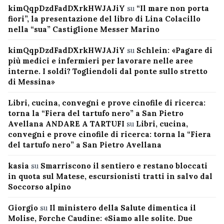
kimQqpDzdFadDXrkHWJAJiY
su
“Il mare non porta
fiori”, la presentazione del libro di Lina Colacillo
nella “sua” Castiglione Messer Marino
kimQqpDzdFadDXrkHWJAJiY
su
Schlein: «Pagare di
più medici e infermieri per lavorare nelle aree
interne. I soldi? Togliendoli dal ponte sullo stretto
di Messina»
Libri, cucina, convegni e prove cinofile di ricerca:
torna la “Fiera del tartufo nero” a San Pietro
Avellana ANDARE A TARTUFI
su
Libri, cucina,
convegni e prove cinofile di ricerca: torna la “Fiera
del tartufo nero” a San Pietro Avellana
kasia
su
Smarriscono il sentiero e restano bloccati
in quota sul Matese, escursionisti tratti in salvo dal
Soccorso alpino
Giorgio
su
Il ministero della Salute dimentica il
Molise, Forche Caudine: «Siamo alle solite. Due