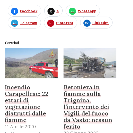
Facebook
X
WhatsApp
Telegram
Pinterest
LinkedIn
Correlati
Incendio
Betoniera in
Carapellese: 22
fiamme sulla
ettari di
Trignina,
vegetazione
l’intervento dei
distrutti dalle
Vigili del fuoco
fiamme
da Vasto: nessun
ferito
11 Aprile 2020