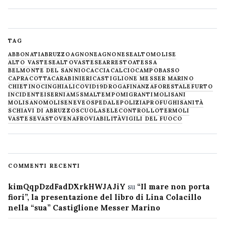
TAG
ABBONATI
ABRUZZO
AGNONE
AGNONESE
ALTOMOLISE
ALTO VASTESE
ALTOVASTESE
ARRESTO
ATESSA
BELMONTE DEL SANNIO
CACCIA
CALCIO
CAMPOBASSO
CAPRACOTTA
CARABINIERI
CASTIGLIONE MESSER MARINO
CHIETINO
CINGHIALI
COVID19
DROGA
FINANZA
FORESTALE
FURTO
INCIDENTE
ISERNIA
M5S
MALTEMPO
MIGRANTI
MOLISANI
MOLISANO
MOLISE
NEVE
OSPEDALE
POLIZIA
PROFUGHI
SANITÀ
SCHIAVI DI ABRUZZO
SCUOLA
SELECONTROLLO
TERMOLI
VASTESE
VASTO
VENAFRO
VIABILITÀ
VIGILI DEL FUOCO
COMMENTI RECENTI
kimQqpDzdFadDXrkHWJAJiY
su
“Il mare non porta
fiori”, la presentazione del libro di Lina Colacillo
nella “sua” Castiglione Messer Marino