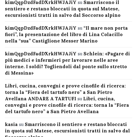
kimQqpDzdFadDXrkHWJAJiY
su
Smarriscono il
sentiero e restano bloccati in quota sul Matese,
escursionisti tratti in salvo dal Soccorso alpino
kimQqpDzdFadDXrkHWJAJiY
su
“Il mare non porta
fiori”, la presentazione del libro di Lina Colacillo
nella “sua” Castiglione Messer Marino
kimQqpDzdFadDXrkHWJAJiY
su
Schlein: «Pagare di
più medici e infermieri per lavorare nelle aree
interne. I soldi? Togliendoli dal ponte sullo stretto
di Messina»
Libri, cucina, convegni e prove cinofile di ricerca:
torna la “Fiera del tartufo nero” a San Pietro
Avellana ANDARE A TARTUFI
su
Libri, cucina,
convegni e prove cinofile di ricerca: torna la “Fiera
del tartufo nero” a San Pietro Avellana
kasia
su
Smarriscono il sentiero e restano bloccati
in quota sul Matese, escursionisti tratti in salvo dal