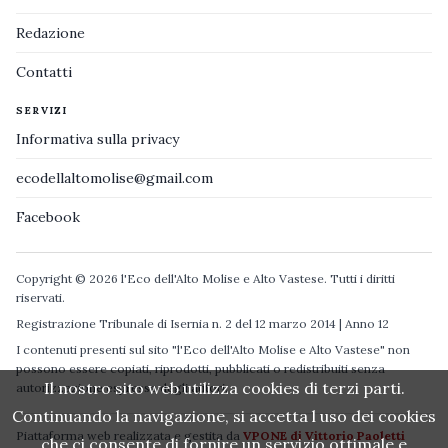
Redazione
Contatti
SERVIZI
Informativa sulla privacy
ecodellaltomolise@gmail.com
Facebook
Copyright © 2026 l'Eco dell'Alto Molise e Alto Vastese. Tutti i diritti
riservati.
Registrazione Tribunale di Isernia n. 2 del 12 marzo 2014 | Anno 12
I contenuti presenti sul sito "l'Eco dell'Alto Molise e Alto Vastese" non
possono essere copiati, riprodotti, pubblicati o redistribuiti senza
Il nostro sito web utilizza cookies di terzi parti.
autorizzazione espressa degli autori.
Continuando la navigazione, si accetta l uso dei cookies
Piattaforma web realizzata e gestita da
VPONE di Vittorio Paoletti
che ci consente di fornire un servizio ottimale e