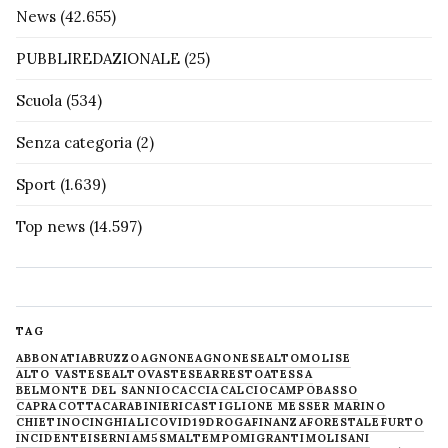
News
(42.655)
PUBBLIREDAZIONALE
(25)
Scuola
(534)
Senza categoria
(2)
Sport
(1.639)
Top news
(14.597)
TAG
ABBONATI
ABRUZZO
AGNONE
AGNONESE
ALTOMOLISE
ALTO VASTESE
ALTOVASTESE
ARRESTO
ATESSA
BELMONTE DEL SANNIO
CACCIA
CALCIO
CAMPOBASSO
CAPRACOTTA
CARABINIERI
CASTIGLIONE MESSER MARINO
CHIETINO
CINGHIALI
COVID19
DROGA
FINANZA
FORESTALE
FURTO
INCIDENTE
ISERNIA
M5S
MALTEMPO
MIGRANTI
MOLISANI