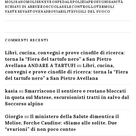
MOLISANO
MOLISE
NEVE
OSPEDALE
POLIZIA
PROFUGHI
SANITÀ
SCHIAVI DI ABRUZZO
SCUOLA
SELECONTROLLO
TERMOLI
VASTESE
VASTO
VENAFRO
VIABILITÀ
VIGILI DEL FUOCO
COMMENTI RECENTI
Libri, cucina, convegni e prove cinofile di ricerca:
torna la “Fiera del tartufo nero” a San Pietro
Avellana ANDARE A TARTUFI
su
Libri, cucina,
convegni e prove cinofile di ricerca: torna la “Fiera
del tartufo nero” a San Pietro Avellana
kasia
su
Smarriscono il sentiero e restano bloccati
in quota sul Matese, escursionisti tratti in salvo dal
Soccorso alpino
Giorgio
su
Il ministero della Salute dimentica il
Molise, Forche Caudine: «Siamo alle solite. Due
“svarioni” di non poco conto»