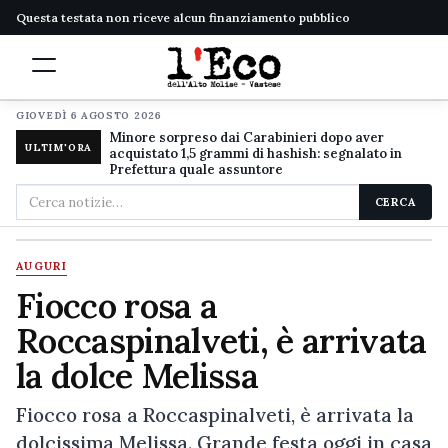
Questa testata non riceve alcun finanziamento pubblico
GIOVEDÌ 6 AGOSTO 2026
Minore sorpreso dai Carabinieri dopo aver
ULTIM'ORA
acquistato 1,5 grammi di hashish: segnalato in
Prefettura quale assuntore
Cerca
CERCA
nel
sito
AUGURI
Fiocco rosa a
Roccaspinalveti, è arrivata
la dolce Melissa
Fiocco rosa a Roccaspinalveti, è arrivata la
dolcissima Melissa. Grande festa oggi in casa