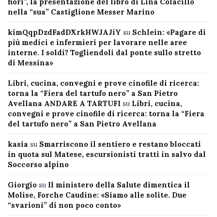
fiori”, la presentazione del libro di Lina Colacillo
nella “sua” Castiglione Messer Marino
kimQqpDzdFadDXrkHWJAJiY
su
Schlein: «Pagare di
più medici e infermieri per lavorare nelle aree
interne. I soldi? Togliendoli dal ponte sullo stretto
di Messina»
Libri, cucina, convegni e prove cinofile di ricerca:
torna la “Fiera del tartufo nero” a San Pietro
Avellana ANDARE A TARTUFI
su
Libri, cucina,
convegni e prove cinofile di ricerca: torna la “Fiera
del tartufo nero” a San Pietro Avellana
kasia
su
Smarriscono il sentiero e restano bloccati
in quota sul Matese, escursionisti tratti in salvo dal
Soccorso alpino
Giorgio
su
Il ministero della Salute dimentica il
Molise, Forche Caudine: «Siamo alle solite. Due
“svarioni” di non poco conto»