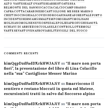
ALTO VASTESE
ALTOVASTESE
ARRESTO
ATESSA
BELMONTE DEL SANNIO
CACCIA
CALCIO
CAMPOBASSO
CAPRACOTTA
CARABINIERI
CASTIGLIONE MESSER MARINO
CHIETINO
CINGHIALI
COVID19
DROGA
FINANZA
FORESTALE
FURTO
INCIDENTE
ISERNIA
M5S
MALTEMPO
MIGRANTI
MOLISANI
MOLISANO
MOLISE
NEVE
OSPEDALE
POLIZIA
PROFUGHI
SANITÀ
SCHIAVI DI ABRUZZO
SCUOLA
SELECONTROLLO
TERMOLI
VASTESE
VASTO
VENAFRO
VIABILITÀ
VIGILI DEL FUOCO
COMMENTI RECENTI
kimQqpDzdFadDXrkHWJAJiY
su
“Il mare non porta
fiori”, la presentazione del libro di Lina Colacillo
nella “sua” Castiglione Messer Marino
kimQqpDzdFadDXrkHWJAJiY
su
Smarriscono il
sentiero e restano bloccati in quota sul Matese,
escursionisti tratti in salvo dal Soccorso alpino
kimQqpDzdFadDXrkHWJAJiY
su
“Il mare non porta