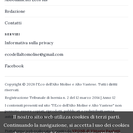
Redazione
Contatti
SERVIZI
Informativa sulla privacy
ecodellaltomolise@gmail.com
Facebook
Copyright © 2026 l'Eco dell'Alto Molise e Alto Vastese. Tutti i diritti
riservati.
Registrazione Tribunale di Isernia n. 2 del 12 marzo 2014 | Anno 12
I contenuti presenti sul sito "l'Eco dell'Alto Molise e Alto Vastese" non
possono essere copiati, riprodotti, pubblicati o redistribuiti senza
Il nostro sito web utilizza cookies di terzi parti.
autorizzazione espressa degli autori.
Continuando la navigazione, si accetta l uso dei cookies
Piattaforma web realizzata e gestita da
VPONE di Vittorio Paoletti