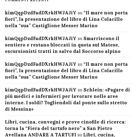
COMMENTI RECENTI
kimQqpDzdFadDXrkHWJAJiY
su
“Il mare non porta
fiori”, la presentazione del libro di Lina Colacillo
nella “sua” Castiglione Messer Marino
kimQqpDzdFadDXrkHWJAJiY
su
Smarriscono il
sentiero e restano bloccati in quota sul Matese,
escursionisti tratti in salvo dal Soccorso alpino
kimQqpDzdFadDXrkHWJAJiY
su
“Il mare non porta
fiori”, la presentazione del libro di Lina Colacillo
nella “sua” Castiglione Messer Marino
kimQqpDzdFadDXrkHWJAJiY
su
Schlein: «Pagare di
più medici e infermieri per lavorare nelle aree
interne. I soldi? Togliendoli dal ponte sullo stretto
di Messina»
Libri, cucina, convegni e prove cinofile di ricerca:
torna la “Fiera del tartufo nero” a San Pietro
Avellana ANDARE A TARTUFI
su
Libri, cucina,