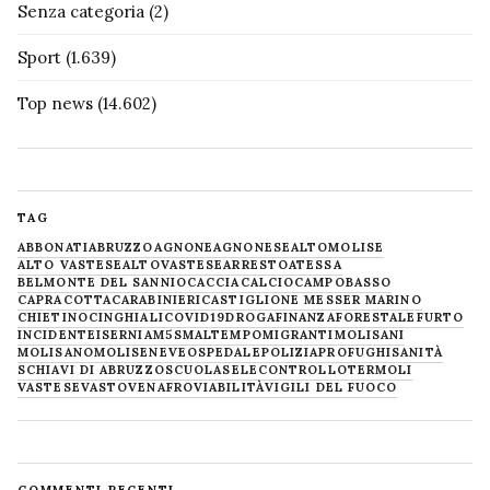
Senza categoria
(2)
Sport
(1.639)
Top news
(14.602)
TAG
ABBONATI
ABRUZZO
AGNONE
AGNONESE
ALTOMOLISE
ALTO VASTESE
ALTOVASTESE
ARRESTO
ATESSA
BELMONTE DEL SANNIO
CACCIA
CALCIO
CAMPOBASSO
CAPRACOTTA
CARABINIERI
CASTIGLIONE MESSER MARINO
CHIETINO
CINGHIALI
COVID19
DROGA
FINANZA
FORESTALE
FURTO
INCIDENTE
ISERNIA
M5S
MALTEMPO
MIGRANTI
MOLISANI
MOLISANO
MOLISE
NEVE
OSPEDALE
POLIZIA
PROFUGHI
SANITÀ
SCHIAVI DI ABRUZZO
SCUOLA
SELECONTROLLO
TERMOLI
VASTESE
VASTO
VENAFRO
VIABILITÀ
VIGILI DEL FUOCO