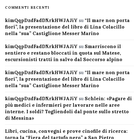
COMMENTI RECENTI
kimQqpDzdFadDXrkHWJAJiY
su
“Il mare non porta
fiori”, la presentazione del libro di Lina Colacillo
nella “sua” Castiglione Messer Marino
kimQqpDzdFadDXrkHWJAJiY
su
Smarriscono il
sentiero e restano bloccati in quota sul Matese,
escursionisti tratti in salvo dal Soccorso alpino
kimQqpDzdFadDXrkHWJAJiY
su
“Il mare non porta
fiori”, la presentazione del libro di Lina Colacillo
nella “sua” Castiglione Messer Marino
kimQqpDzdFadDXrkHWJAJiY
su
Schlein: «Pagare di
più medici e infermieri per lavorare nelle aree
interne. I soldi? Togliendoli dal ponte sullo stretto
di Messina»
Libri, cucina, convegni e prove cinofile di ricerca:
torna la “Fiera del tartufo nero” a San Pietro