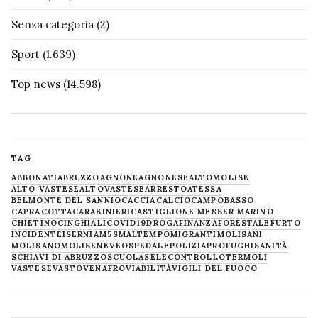
Senza categoria
(2)
Sport
(1.639)
Top news
(14.598)
TAG
ABBONATI
ABRUZZO
AGNONE
AGNONESE
ALTOMOLISE
ALTO VASTESE
ALTOVASTESE
ARRESTO
ATESSA
BELMONTE DEL SANNIO
CACCIA
CALCIO
CAMPOBASSO
CAPRACOTTA
CARABINIERI
CASTIGLIONE MESSER MARINO
CHIETINO
CINGHIALI
COVID19
DROGA
FINANZA
FORESTALE
FURTO
INCIDENTE
ISERNIA
M5S
MALTEMPO
MIGRANTI
MOLISANI
MOLISANO
MOLISE
NEVE
OSPEDALE
POLIZIA
PROFUGHI
SANITÀ
SCHIAVI DI ABRUZZO
SCUOLA
SELECONTROLLO
TERMOLI
VASTESE
VASTO
VENAFRO
VIABILITÀ
VIGILI DEL FUOCO