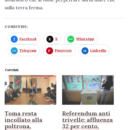
sulla terra ferma.
CONDIVIDI:
Facebook
X
WhatsApp
Telegram
Pinterest
LinkedIn
Correlati
Toma resta
Referendum anti
incollato alla
trivelle: affluenza
poltrona,
32 per cento,