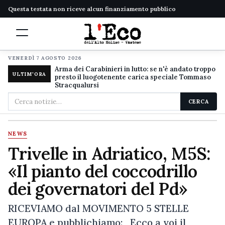
Questa testata non riceve alcun finanziamento pubblico
VENERDÌ 7 AGOSTO 2026
Arma dei Carabinieri in lutto: se n'è andato troppo
ULTIM'ORA
presto il luogotenente carica speciale Tommaso
Stracqualursi
Cerca
CERCA
nel
sito
NEWS
Trivelle in Adriatico, M5S:
«Il pianto del coccodrillo
dei governatori del Pd»
RICEVIAMO dal MOVIMENTO 5 STELLE
EUROPA e pubblichiamo: Ecco a voi il