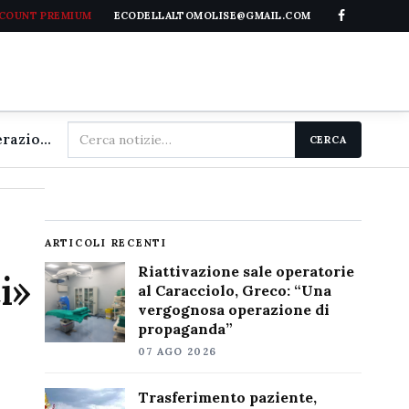
CCOUNT PREMIUM
ECODELLALTOMOLISE@GMAIL.COM
Cerca
Riattivazione sale operatorie al Caracciolo, Greco: "Una vergognosa operazione di propaganda"
CERCA
nel
sito
ARTICOLI RECENTI
Riattivazione sale operatorie
i»
al Caracciolo, Greco: “Una
vergognosa operazione di
propaganda”
07 AGO 2026
Trasferimento paziente,