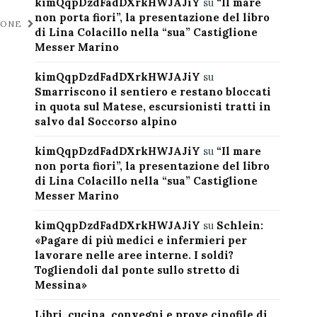
kimQqpDzdFadDXrkHWJAJiY
su
“Il mare
non porta fiori”, la presentazione del libro
GNONE
di Lina Colacillo nella “sua” Castiglione
Messer Marino
kimQqpDzdFadDXrkHWJAJiY
su
Smarriscono il sentiero e restano bloccati
in quota sul Matese, escursionisti tratti in
salvo dal Soccorso alpino
kimQqpDzdFadDXrkHWJAJiY
su
“Il mare
non porta fiori”, la presentazione del libro
di Lina Colacillo nella “sua” Castiglione
Messer Marino
kimQqpDzdFadDXrkHWJAJiY
su
Schlein:
«Pagare di più medici e infermieri per
lavorare nelle aree interne. I soldi?
Togliendoli dal ponte sullo stretto di
Messina»
Libri, cucina, convegni e prove cinofile di