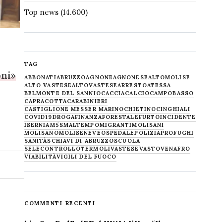
Top news
(14.600)
TAG
oni»
ABBONATI
ABRUZZO
AGNONE
AGNONESE
ALTOMOLISE
ALTO VASTESE
ALTOVASTESE
ARRESTO
ATESSA
BELMONTE DEL SANNIO
CACCIA
CALCIO
CAMPOBASSO
CAPRACOTTA
CARABINIERI
CASTIGLIONE MESSER MARINO
CHIETINO
CINGHIALI
COVID19
DROGA
FINANZA
FORESTALE
FURTO
INCIDENTE
ISERNIA
M5S
MALTEMPO
MIGRANTI
MOLISANI
MOLISANO
MOLISE
NEVE
OSPEDALE
POLIZIA
PROFUGHI
SANITÀ
SCHIAVI DI ABRUZZO
SCUOLA
SELECONTROLLO
TERMOLI
VASTESE
VASTO
VENAFRO
VIABILITÀ
VIGILI DEL FUOCO
COMMENTI RECENTI