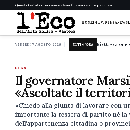
Questa testata non riceve alcun finanziamento pubblico
HOME
IN EVIDENZA
NEWS
VENERDÌ 7 AGOSTO 2026
ULTIM'ORA
NEWS
Il governatore Marsil
«Ascoltate il territor
«Chiedo alla giunta di lavorare con um
importante la tessera di partito né l
dell'appartenenza cittadina o provinc