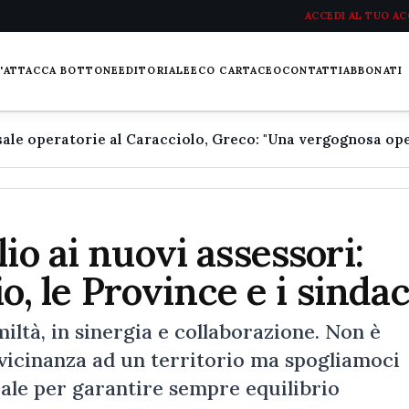
ACCEDI AL TUO A
L'ATTACCA BOTTONE
EDITORIALE
ECO CARTACEO
CONTATTI
ABBONATI
io ai nuovi assessori:
io, le Province e i sindac
iltà, in sinergia e collaborazione. Non è
a vicinanza ad un territorio ma spogliamoci
iale per garantire sempre equilibrio