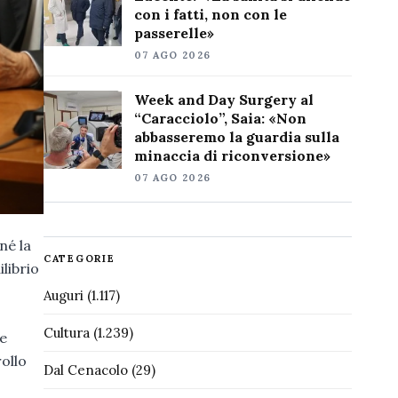
con i fatti, non con le
passerelle»
07 AGO 2026
Week and Day Surgery al
“Caracciolo”, Saia: «Non
abbasseremo la guardia sulla
minaccia di riconversione»
07 AGO 2026
né la
CATEGORIE
librio
Auguri
(1.117)
Cultura
(1.239)
he
ollo
Dal Cenacolo
(29)