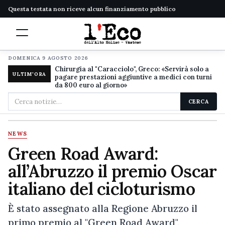
Questa testata non riceve alcun finanziamento pubblico
DOMENICA 9 AGOSTO 2026
Chirurgia al "Caracciolo", Greco: «Servirà solo a
ULTIM'ORA
pagare prestazioni aggiuntive a medici con turni
da 800 euro al giorno»
Cerca
CERCA
nel
sito
NEWS
Green Road Award:
all’Abruzzo il premio Oscar
italiano del cicloturismo
È stato assegnato alla Regione Abruzzo il
primo premio al "Green Road Award",