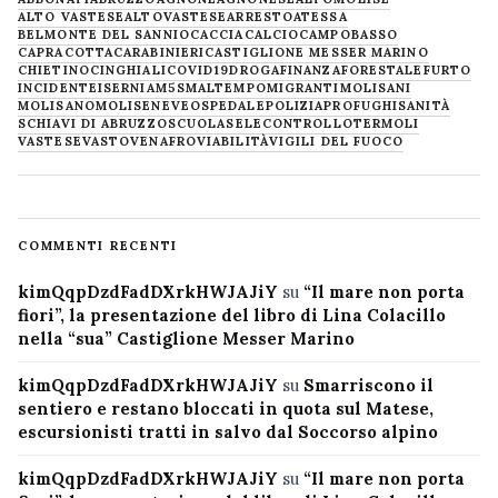
ALTO VASTESE
ALTOVASTESE
ARRESTO
ATESSA
BELMONTE DEL SANNIO
CACCIA
CALCIO
CAMPOBASSO
CAPRACOTTA
CARABINIERI
CASTIGLIONE MESSER MARINO
CHIETINO
CINGHIALI
COVID19
DROGA
FINANZA
FORESTALE
FURTO
INCIDENTE
ISERNIA
M5S
MALTEMPO
MIGRANTI
MOLISANI
MOLISANO
MOLISE
NEVE
OSPEDALE
POLIZIA
PROFUGHI
SANITÀ
SCHIAVI DI ABRUZZO
SCUOLA
SELECONTROLLO
TERMOLI
VASTESE
VASTO
VENAFRO
VIABILITÀ
VIGILI DEL FUOCO
COMMENTI RECENTI
kimQqpDzdFadDXrkHWJAJiY
su
“Il mare non porta
fiori”, la presentazione del libro di Lina Colacillo
nella “sua” Castiglione Messer Marino
kimQqpDzdFadDXrkHWJAJiY
su
Smarriscono il
sentiero e restano bloccati in quota sul Matese,
escursionisti tratti in salvo dal Soccorso alpino
kimQqpDzdFadDXrkHWJAJiY
su
“Il mare non porta