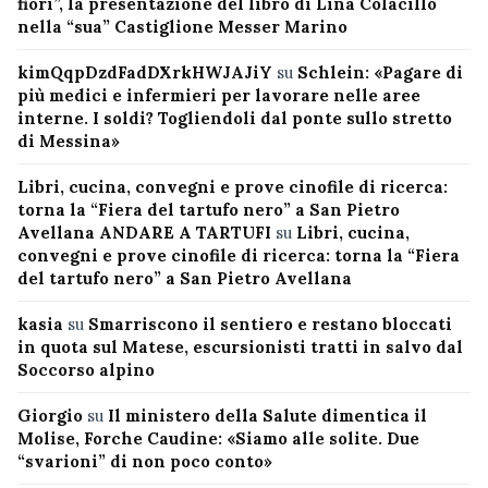
fiori”, la presentazione del libro di Lina Colacillo
nella “sua” Castiglione Messer Marino
kimQqpDzdFadDXrkHWJAJiY
su
Schlein: «Pagare di
più medici e infermieri per lavorare nelle aree
interne. I soldi? Togliendoli dal ponte sullo stretto
di Messina»
Libri, cucina, convegni e prove cinofile di ricerca:
torna la “Fiera del tartufo nero” a San Pietro
Avellana ANDARE A TARTUFI
su
Libri, cucina,
convegni e prove cinofile di ricerca: torna la “Fiera
del tartufo nero” a San Pietro Avellana
kasia
su
Smarriscono il sentiero e restano bloccati
in quota sul Matese, escursionisti tratti in salvo dal
Soccorso alpino
Giorgio
su
Il ministero della Salute dimentica il
Molise, Forche Caudine: «Siamo alle solite. Due
“svarioni” di non poco conto»