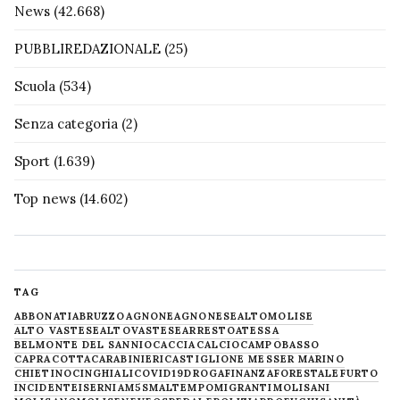
News
(42.668)
PUBBLIREDAZIONALE
(25)
Scuola
(534)
Senza categoria
(2)
Sport
(1.639)
Top news
(14.602)
TAG
ABBONATI
ABRUZZO
AGNONE
AGNONESE
ALTOMOLISE
ALTO VASTESE
ALTOVASTESE
ARRESTO
ATESSA
BELMONTE DEL SANNIO
CACCIA
CALCIO
CAMPOBASSO
CAPRACOTTA
CARABINIERI
CASTIGLIONE MESSER MARINO
CHIETINO
CINGHIALI
COVID19
DROGA
FINANZA
FORESTALE
FURTO
INCIDENTE
ISERNIA
M5S
MALTEMPO
MIGRANTI
MOLISANI