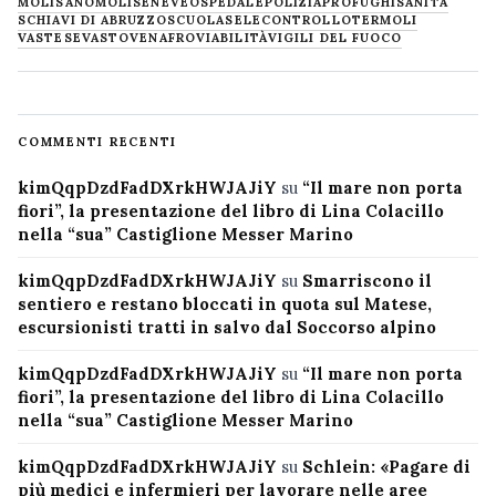
MOLISANO
MOLISE
NEVE
OSPEDALE
POLIZIA
PROFUGHI
SANITÀ
SCHIAVI DI ABRUZZO
SCUOLA
SELECONTROLLO
TERMOLI
VASTESE
VASTO
VENAFRO
VIABILITÀ
VIGILI DEL FUOCO
COMMENTI RECENTI
kimQqpDzdFadDXrkHWJAJiY
su
“Il mare non porta
fiori”, la presentazione del libro di Lina Colacillo
nella “sua” Castiglione Messer Marino
kimQqpDzdFadDXrkHWJAJiY
su
Smarriscono il
sentiero e restano bloccati in quota sul Matese,
escursionisti tratti in salvo dal Soccorso alpino
kimQqpDzdFadDXrkHWJAJiY
su
“Il mare non porta
fiori”, la presentazione del libro di Lina Colacillo
nella “sua” Castiglione Messer Marino
kimQqpDzdFadDXrkHWJAJiY
su
Schlein: «Pagare di
più medici e infermieri per lavorare nelle aree