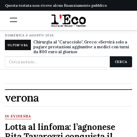
Questa testata non riceve alcun finanziamento pubblico
DOMENICA 9 AGOSTO 2026
Chirurgia al "Caracciolo", Greco: «Servirà solo a
ULTIM'ORA
pagare prestazioni aggiuntive a medici con turni
da 800 euro al giorno»
Cerca
CERCA
nel
sito
verona
IN EVIDENZA
Lotta al linfoma: l’agnonese
Rita Tavarozzi conquista il