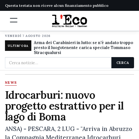
Questa testata non riceve alcun finanziamento pubblico
VENERDÌ 7 AGOSTO 2026
Arma dei Carabinieri in lutto: se n'è andato troppo
ULTIM'ORA
presto il luogotenente carica speciale Tommaso
Stracqualursi
Cerca
CERCA
nel
sito
NEWS
Idrocarburi: nuovo
progetto estrattivo per il
lago di Boma
ANSA) - PESCARA, 2 LUG - "Arriva in Abruzzo
la Compagnia Mediterranea Idrocarburi