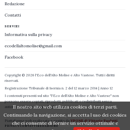
Redazione
Contatti
SERVIZI
Informativa sulla privacy
ecodellaltomolise@gmail.com
Facebook
Copyright © 2026 l'Eco dell'Alto Molise e Alto Vastese. Tutti i diritti
riservati.
Registrazione Tribunale di Isernia n. 2 del 12 marzo 2014 | Anno 12
I contenuti presenti sul sito "l'Eco dell'Alto Molise e Alto Vastese" non
possono essere copiati, riprodotti, pubblicati o redistribuiti senza
Il nostro sito web utilizza cookies di terzi parti.
autorizzazione espressa degli autori.
Continuando la navigazione, si accetta l uso dei cookies
Piattaforma web realizzata e gestita da
VPONE di Vittorio Paoletti
che ci consente di fornire un servizio ottimale e
PRIVACY
CONTATTI
REDAZIONE