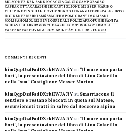
BELMONTE DEL SANNIO
CACCIA
CALCIO
CAMPOBASSO
CAPRACOTTA
CARABINIERI
CASTIGLIONE MESSER MARINO
CHIETINO
CINGHIALI
COVID19
DROGA
FINANZA
FORESTALE
FURTO
INCIDENTE
ISERNIA
M5S
MALTEMPO
MIGRANTI
MOLISANI
MOLISANO
MOLISE
NEVE
OSPEDALE
POLIZIA
PROFUGHI
SANITÀ
SCHIAVI DI ABRUZZO
SCUOLA
SELECONTROLLO
TERMOLI
VASTESE
VASTO
VENAFRO
VIABILITÀ
VIGILI DEL FUOCO
COMMENTI RECENTI
kimQqpDzdFadDXrkHWJAJiY
su
“Il mare non porta
fiori”, la presentazione del libro di Lina Colacillo
nella “sua” Castiglione Messer Marino
kimQqpDzdFadDXrkHWJAJiY
su
Smarriscono il
sentiero e restano bloccati in quota sul Matese,
escursionisti tratti in salvo dal Soccorso alpino
kimQqpDzdFadDXrkHWJAJiY
su
“Il mare non porta
fiori”, la presentazione del libro di Lina Colacillo
nella “sua” Castiglione Messer Marino