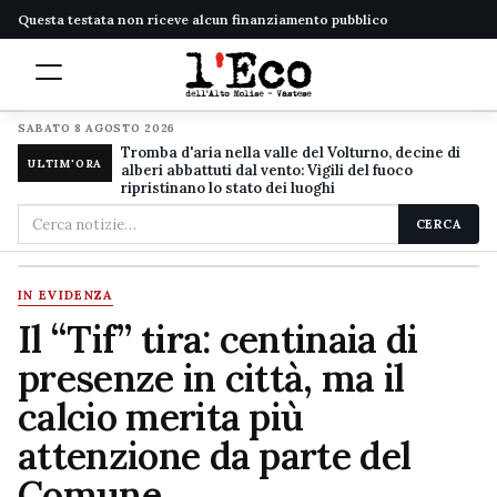
Questa testata non riceve alcun finanziamento pubblico
SABATO 8 AGOSTO 2026
Tromba d'aria nella valle del Volturno, decine di
ULTIM'ORA
alberi abbattuti dal vento: Vigili del fuoco
ripristinano lo stato dei luoghi
Cerca
CERCA
nel
sito
IN EVIDENZA
Il “Tif” tira: centinaia di
presenze in città, ma il
calcio merita più
attenzione da parte del
Comune