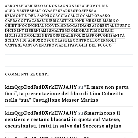
ABBONATI
ABRUZZO
AGNONE
AGNONESE
ALTOMOLISE
ALTO VASTESE
ALTOVASTESE
ARRESTO
ATESSA
BELMONTE DEL SANNIO
CACCIA
CALCIO
CAMPOBASSO
CAPRACOTTA
CARABINIERI
CASTIGLIONE MESSER MARINO
CHIETINO
CINGHIALI
COVID19
DROGA
FINANZA
FORESTALE
FURTO
INCIDENTE
ISERNIA
M5S
MALTEMPO
MIGRANTI
MOLISANI
MOLISANO
MOLISE
NEVE
OSPEDALE
POLIZIA
PROFUGHI
SANITÀ
SCHIAVI DI ABRUZZO
SCUOLA
SELECONTROLLO
TERMOLI
VASTESE
VASTO
VENAFRO
VIABILITÀ
VIGILI DEL FUOCO
COMMENTI RECENTI
kimQqpDzdFadDXrkHWJAJiY
su
“Il mare non porta
fiori”, la presentazione del libro di Lina Colacillo
nella “sua” Castiglione Messer Marino
kimQqpDzdFadDXrkHWJAJiY
su
Smarriscono il
sentiero e restano bloccati in quota sul Matese,
escursionisti tratti in salvo dal Soccorso alpino