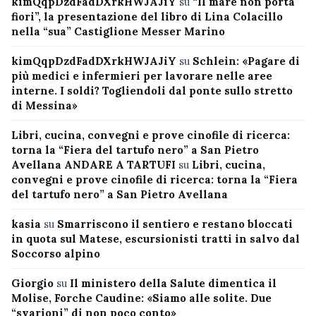
kimQqpDzdFadDXrkHWJAJiY
su
“Il mare non porta
fiori”, la presentazione del libro di Lina Colacillo
nella “sua” Castiglione Messer Marino
kimQqpDzdFadDXrkHWJAJiY
su
Schlein: «Pagare di
più medici e infermieri per lavorare nelle aree
interne. I soldi? Togliendoli dal ponte sullo stretto
di Messina»
Libri, cucina, convegni e prove cinofile di ricerca:
torna la “Fiera del tartufo nero” a San Pietro
Avellana ANDARE A TARTUFI
su
Libri, cucina,
convegni e prove cinofile di ricerca: torna la “Fiera
del tartufo nero” a San Pietro Avellana
kasia
su
Smarriscono il sentiero e restano bloccati
in quota sul Matese, escursionisti tratti in salvo dal
Soccorso alpino
Giorgio
su
Il ministero della Salute dimentica il
Molise, Forche Caudine: «Siamo alle solite. Due
“svarioni” di non poco conto»