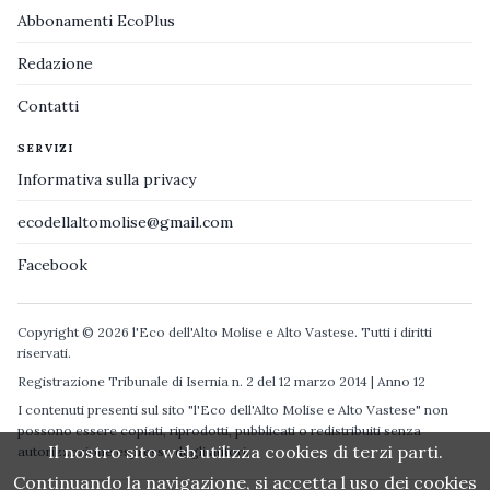
Abbonamenti EcoPlus
Redazione
Contatti
SERVIZI
Informativa sulla privacy
ecodellaltomolise@gmail.com
Facebook
Copyright © 2026 l'Eco dell'Alto Molise e Alto Vastese. Tutti i diritti
riservati.
Registrazione Tribunale di Isernia n. 2 del 12 marzo 2014 | Anno 12
I contenuti presenti sul sito "l'Eco dell'Alto Molise e Alto Vastese" non
possono essere copiati, riprodotti, pubblicati o redistribuiti senza
Il nostro sito web utilizza cookies di terzi parti.
autorizzazione espressa degli autori.
Continuando la navigazione, si accetta l uso dei cookies